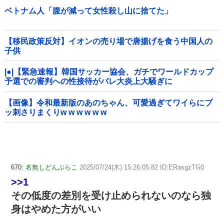
ベトナム人「腹が減って女性殺し山に捨てた」
【移民政策反対】イオンの売り場で唐揚げを食う中国人の
子供
|●|【緊急速報】韓国サッカー協会、ガチでワールドカップ
予選での審判への性接待がバレ大炎上大騒ぎに
【画像】令和最新版のあのちゃん、可愛過ぎてワイらにブ
ッ刺さりまくりw w w w w w
670:
名無しどんぶらこ
2025/07/24(木) 15:26:05.82 ID:ERasgzTG0
>>1
その低度の差別を受け止められないのなら独
身はやめた方がいい