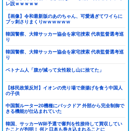
レ説ｗｗｗｗｗ
【画像】令和最新版のあのちゃん、可愛過ぎてワイらに
ブッ刺さりまくりw w w w w w
韓国警察、大韓サッカー協会を家宅捜索 代表監督選考巡
り
韓国警察、大韓サッカー協会を家宅捜索 代表監督選考巡
り
ベトナム人「腹が減って女性殺し山に捨てた」
【移民政策反対】イオンの売り場で唐揚げを食う中国人
の子供
中国製ルーター20機種にバックドア 外部から完全制御で
きる機能が仕込まれていた
韓国、サッカーW杯予選で審判を性接待して買収してい
たことが判明！ 何と日本も巻き込まれることに