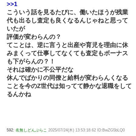
>>1
こういう話を見るたびに、働いたほうが残業
代も出るし査定も良くなるんじゃねと思って
いたが
評価が変わらんの？
てことは、逆に言うと出産や育児を理由に休
みまくって仕事してなくても査定もボーナス
も下がらんの？！
それは確かに不公平だな
休んでばかりの同僚と給料が変わらんくなる
ことを今のZ世代は知ってて静かな退職をして
るんかね
592:
名無しどんぶらこ
2025/07/24(木) 13:53:18.62 ID:BwZG5bLQ0