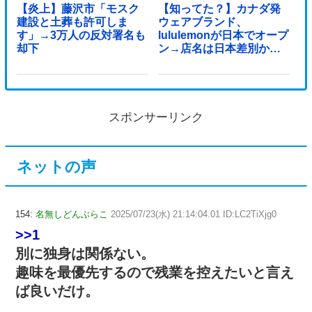
【炎上】藤沢市「モスク
【知ってた？】カナダ発
建設と土葬も許可しま
ウェアブランド、
す」→3万人の反対署名も
lululemonが日本でオープ
却下
ン→店名は日本差別から
できた？
スポンサーリンク
ネットの声
154:
名無しどんぶらこ
2025/07/23(水) 21:14:04.01 ID:LC2TiXjg0
>>1
別に独身は関係ない。
趣味を最優先するので残業を控えたいと言え
ば良いだけ。