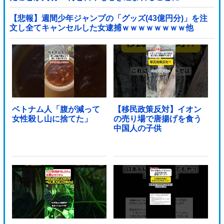
【悲報】週間少年ジャンプの「グッズ(43億円分)」を注
文し全てキャンセルした女逮捕ｗｗｗｗｗｗｗｗ他
ベトナム人「腹が減って
【移民政策反対】イオン
女性殺し山に捨てた」
の売り場で唐揚げを食う
中国人の子供