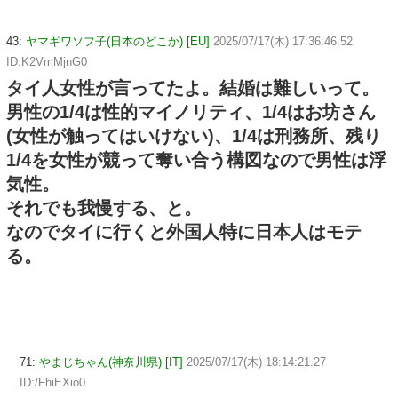
43:
ヤマギワソフ子(日本のどこか) [EU]
2025/07/17(木) 17:36:46.52
ID:K2VmMjnG0
タイ人女性が言ってたよ。結婚は難しいって。
男性の1/4は性的マイノリティ、1/4はお坊さん
(女性が触ってはいけない)、1/4は刑務所、残り
1/4を女性が競って奪い合う構図なので男性は浮
気性。
それでも我慢する、と。
なのでタイに行くと外国人特に日本人はモテ
る。
71:
やまじちゃん(神奈川県) [IT]
2025/07/17(木) 18:14:21.27
ID:/FhiEXio0