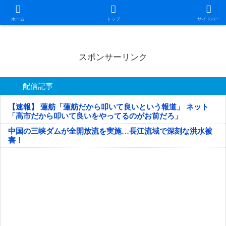
日本第一！ニュース録
ホーム
トップ
サイドバー
スポンサーリンク
配信記事
【速報】 蓮舫「蓮舫だから叩いて良いという報道」 ネット
「高市だから叩いて良いをやってるのがお前だろ」
中国の三峡ダムが全開放流を実施…長江流域で深刻な洪水被
害！