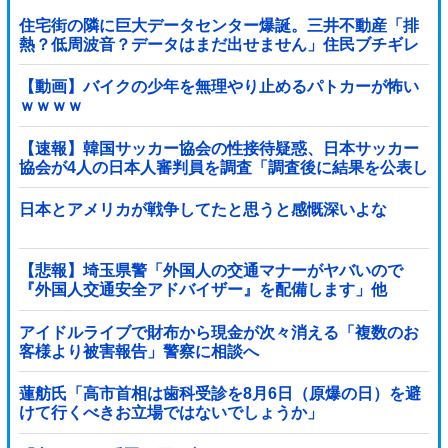
住宅街の隣に巨大データセンター爆誕。三井不動産「排
熱？低周波音？データはまだ出せません」住民ブチギレ
【動画】バイクの少年を無理やり止めるパトカーが怖い
ｗｗｗｗ
【速報】韓国サッカー協会の性接待疑惑、日本サッカー
協会が4人の日本人審判員を調査「調査後に結果を公表し
ます」
日本とアメリカが戦争してたと思うと感慨深いよな
【悲報】埼玉県警「外国人の交通マナーがヤバいので
『外国人交通安全アドバイザー』を配備します」他
アイドルライブで財布から現金が次々消える「複数のお
客様より被害報告」警察に相談へ
蓮舫氏「高市首相は歯科受診を8月6日（原爆の日）を避
けて行くべきお立場ではないでしょうか」