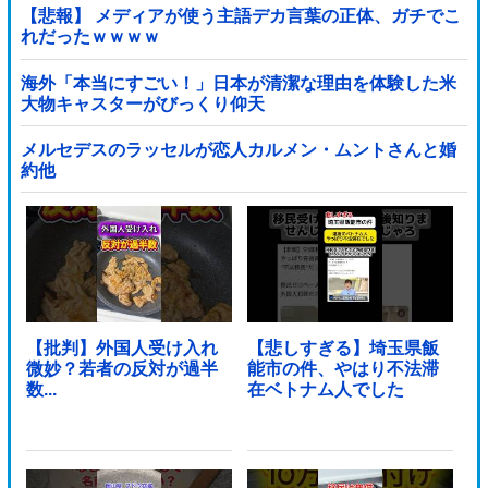
【悲報】 メディアが使う主語デカ言葉の正体、ガチでこ
れだったｗｗｗｗ
海外「本当にすごい！」日本が清潔な理由を体験した米
大物キャスターがびっくり仰天
メルセデスのラッセルが恋人カルメン・ムントさんと婚
約他
【批判】外国人受け入れ
【悲しすぎる】埼玉県飯
微妙？若者の反対が過半
能市の件、やはり不法滞
数...
在ベトナム人でした