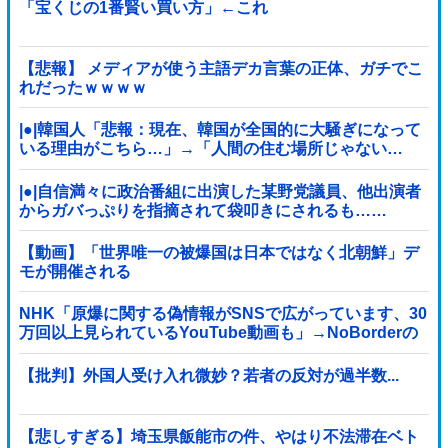
「宝くじの1番賢い買い方」←これ
【悲報】 メディアが使う主語デカ言葉の正体、ガチでこ
れだったｗｗｗｗ
|●|韓国人「悲報：現在、韓国が全国的に大騒ぎになって
いる理由がこちら…」→「人間の住む場所じゃない…
（ﾌﾞﾙﾌﾞﾙ」＝韓国の反応
|●|自信満々に政治番組に出演した某野党議員、他出演者
からガバっぷりを指摘されて袋叩きにされるも……
【動画】「世界唯一の被爆国は日本ではなく北朝鮮」デ
モが開催される
NHK「原爆に関する偽情報がSNSで広がっています、30
万回以上見られているYouTube動画も」→NoBorderの
動画では？と話題
【批判】外国人受け入れ微妙？若者の反対が過半数...
【悲しすぎる】埼玉県飯能市の件、やはり不法滞在ベト