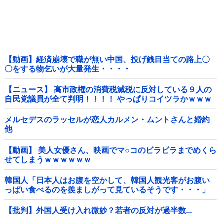
【動画】経済崩壊で職が無い中国、投げ銭目当ての路上〇
〇をする物乞いが大量発生・・・・
【ニュース】 高市政権の消費税減税に反対している９人の
自民党議員が全て判明！！！！ やっぱりコイツラかｗｗｗ
ｗｗ
メルセデスのラッセルが恋人カルメン・ムントさんと婚約
他
【動画】 美人女優さん、映画でマ○コのビラビラまでめくら
せてしまうｗｗｗｗｗｗ
韓国人「日本人はお腹を空かして、韓国人観光客がお腹い
っぱい食べるのを羨ましがって見ているそうです・・・」
【批判】外国人受け入れ微妙？若者の反対が過半数...