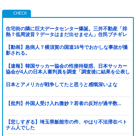
住宅街の隣に巨大データセンター爆誕。三井不動産「排
熱？低周波音？データはまだ出せません」住民ブチギレ
【動画】急病人？横須賀の国道16号でおかしな事故が撮
影される。
【速報】韓国サッカー協会の性接待疑惑、日本サッカー
協会が4人の日本人審判員を調査「調査後に結果を公表し
ます」
日本とアメリカが戦争してたと思うと感慨深いよな
【批判】外国人受け入れ微妙？若者の反対が過半数...
【悲しすぎる】埼玉県飯能市の件、やはり不法滞在ベト
ナム人でした