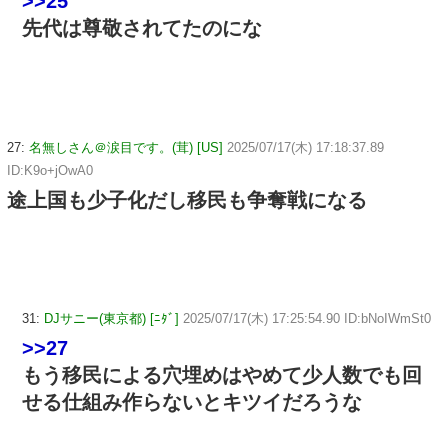
>>25
先代は尊敬されてたのにな
27:
名無しさん＠涙目です。(茸) [US]
2025/07/17(木) 17:18:37.89
ID:K9o+jOwA0
途上国も少子化だし移民も争奪戦になる
31:
DJサニー(東京都) [ﾆﾀﾞ]
2025/07/17(木) 17:25:54.90 ID:bNoIWmSt0
>>27
もう移民による穴埋めはやめて少人数でも回
せる仕組み作らないとキツイだろうな