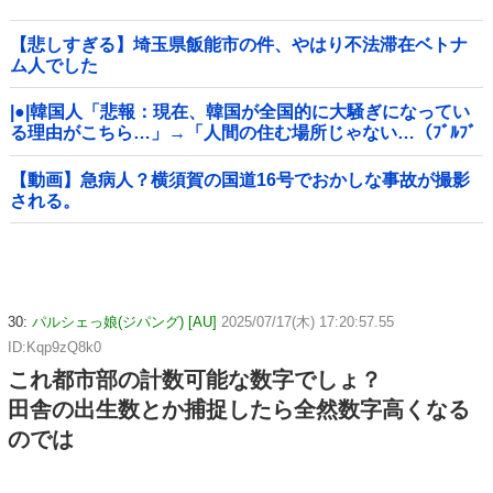
【悲しすぎる】埼玉県飯能市の件、やはり不法滞在ベトナ
ム人でした
|●|韓国人「悲報：現在、韓国が全国的に大騒ぎになってい
る理由がこちら…」→「人間の住む場所じゃない…（ﾌﾞﾙﾌﾞ
ﾙ」＝韓国の反応
【動画】急病人？横須賀の国道16号でおかしな事故が撮影
される。
30:
パルシェっ娘(ジパング) [AU]
2025/07/17(木) 17:20:57.55
ID:Kqp9zQ8k0
これ都市部の計数可能な数字でしょ？
田舎の出生数とか捕捉したら全然数字高くなる
のでは