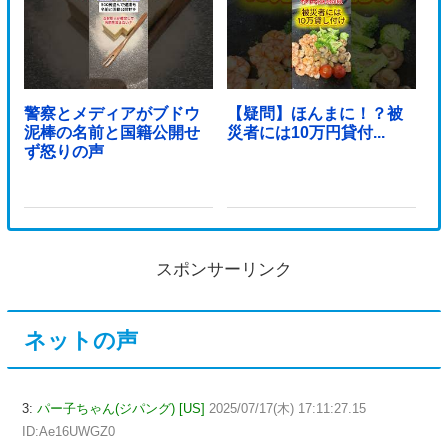
警察とメディアがブドウ
【疑問】ほんまに！？被
泥棒の名前と国籍公開せ
災者には10万円貸付...
ず怒りの声
スポンサーリンク
ネットの声
3:
パー子ちゃん(ジパング) [US]
2025/07/17(木) 17:11:27.15
ID:Ae16UWGZ0