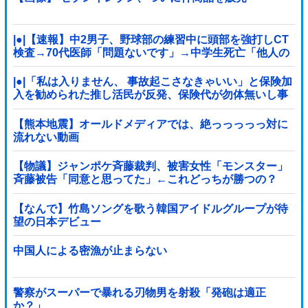
|●|【速報】中2男子、野球部の練習中に頭部を強打しCT
検査→70代医師「問題ないです」→中学生死亡「他人の
CT画像みてました」
|●|「私は入りません、 事故起こさなきゃいい」と保険加
入を勧められた推し活民が反発、保険代が勿体無いし事
故起こしたとして……
【熊本地震】オールドメディアでは、絶っっっっっ対に
流れない動画
【物議】ジャンポケ斉藤裁判、被害女性「モンスター」
斉藤被告「同意と思ってた」←これどっちが勝つの？
【なんで】竹島ソングを歌う韓国アイドルグループが待
望の日本デビュー
中国人による密漁が止まらない
警察がスーパーで暴れる刃物男を射殺「発砲は適正
か？」