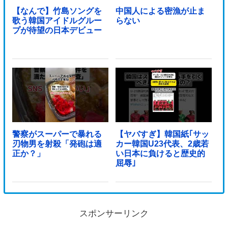
【なんで】竹島ソングを
中国人による密漁が止ま
歌う韓国アイドルグルー
らない
プが待望の日本デビュー
警察がスーパーで暴れる
【ヤバすぎ】韓国紙｢サッ
刃物男を射殺「発砲は適
カー韓国U23代表、2歳若
正か？」
い日本に負けると歴史的
屈辱｣
スポンサーリンク