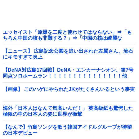
エッセイスト「原爆を二度と使わせてはならない」⇒「も
ちろん中国の核も非難する？」⇒「中国の核は綺麗な
核！」
【ニュース】 広島記念公園を追い出された左翼さん、流石
にキモすぎて炎上
【DeNA対広島17回戦】DeNA・エンカーナシオン、第7号
同点ソロホームラン！！！！！！！！！！！！！！！他
【画像】 このハゲにやられたJKがたくさんいるという事実
海外「日本人はなんて気高いんだ！」 英高級紙も驚愕した
極限の中の日本人の姿に世界が衝撃
【なんで】竹島ソングを歌う韓国アイドルグループが待望
の日本デビュー