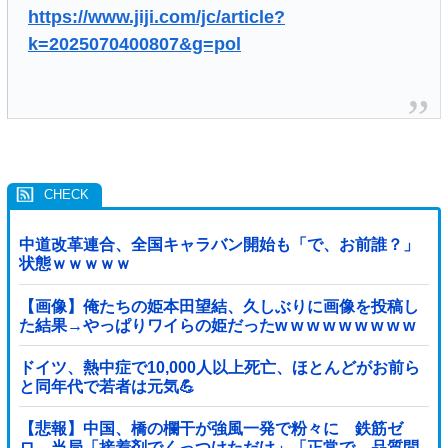
https://www.jiji.com/jc/article?
k=2025070400807&g=pol
中道改革連合、全国キャラバン開始も「で、お前誰？」
状態ｗｗｗｗｗ
【画像】俺たちの姫本田望結、久しぶりに画像を投稿し
た結果→やっぱりワイらの姫だったw w w w w w w w w
w
ドイツ、熱中症で10,000人以上死亡、ほとんどがお前ら
と同年代で若者は元気💪
【悲報】中国、橋の欄干が強風一発で粉々に 鉄筋ゼ
ロ 当局「接着剤でくっつけただけ」「正常で、品質問