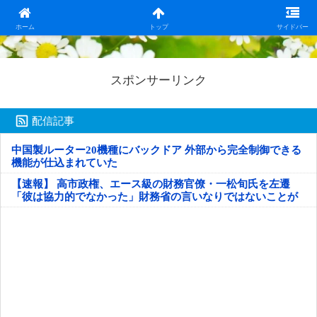
日本第一！ニュース録
ホーム
トップ
サイドバー
スポンサーリンク
配信記事
中国製ルーター20機種にバックドア 外部から完全制御できる
機能が仕込まれていた
【速報】 高市政権、エース級の財務官僚・一松旬氏を左遷
「彼は協力的でなかった」財務省の言いなりではないことが
判明