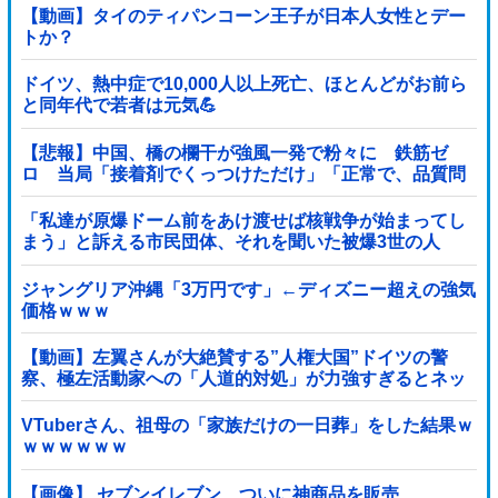
【動画】タイのティパンコーン王子が日本人女性とデー
トか？
ドイツ、熱中症で10,000人以上死亡、ほとんどがお前ら
と同年代で若者は元気💪
【悲報】中国、橋の欄干が強風一発で粉々に 鉄筋ゼ
ロ 当局「接着剤でくっつけただけ」「正常で、品質問
題はない」
「私達が原爆ドーム前をあけ渡せば核戦争が始まってし
まう」と訴える市民団体、それを聞いた被爆3世の人
が……他
ジャングリア沖縄「3万円です」←ディズニー超えの強気
価格ｗｗｗ
【動画】左翼さんが大絶賛する”人権大国”ドイツの警
察、極左活動家への「人道的対処」が力強すぎるとネッ
トで話題に → ｗｗｗｗｗｗｗｗ
VTuberさん、祖母の「家族だけの一日葬」をした結果ｗ
ｗｗｗｗｗｗ
【画像】 セブンイレブン、ついに神商品を販売