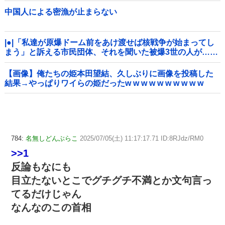
中国人による密漁が止まらない
|●|「私達が原爆ドーム前をあけ渡せば核戦争が始まってし
まう」と訴える市民団体、それを聞いた被爆3世の人が……
【画像】俺たちの姫本田望結、久しぶりに画像を投稿した
結果→やっぱりワイらの姫だったw w w w w w w w w w
784:
名無しどんぶらこ
2025/07/05(土) 11:17:17.71 ID:8RJdz/RM0
>>1
反論もなにも
目立たないとこでグチグチ不満とか文句言っ
てるだけじゃん
なんなのこの首相