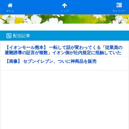
日本第一！ニュース録
ホーム
トップ
サイドバー
配信記事
【イオンモール熊本】 一転して話が変わってくる「従業員の
避難誘導の証言が複数」イオン側が社内規定に抵触していた
疑い
【画像】 セブンイレブン、ついに神商品を販売