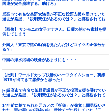
国連が完全崩壊する。助けろ」
反高市で有名な某野党議員が不正な投票支援を受けていた
過去が発掘、「説明責任があるのでは？」と揶揄されてお
り……他
【画像】 サンモニの女子アナさん、日曜の朝から素材を提
供してしまう
外国人「東京で謎の動物を見たんだけどコイツの正体分か
る？」
中国の海水浴場の映像があまりにも・・・
【批判】ワールドカップ決勝のハーフタイムショー、英紙
｢BTSが出てきて悪夢かと思った｣
|●|反高市で有名な某野党議員が不正な投票支援を受けてい
た過去が発掘、「説明責任があるのでは？」と揶揄されて
おり……
14年前に捨てられた元カノの「托卵」が発覚し間男扱いさ
れた。妻の疑いの視線の中、昔捨てずに残していた『〇