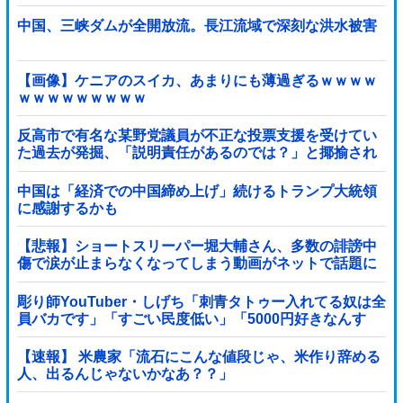
中国、三峡ダムが全開放流。長江流域で深刻な洪水被害
【画像】ケニアのスイカ、あまりにも薄過ぎるｗｗｗｗ
ｗｗｗｗｗｗｗｗｗ
反高市で有名な某野党議員が不正な投票支援を受けてい
た過去が発掘、「説明責任があるのでは？」と揶揄され
ており……他
中国は「経済での中国締め上げ」続けるトランプ大統領
に感謝するかも
【悲報】ショートスリーパー堀大輔さん、多数の誹謗中
傷で涙が止まらなくなってしまう動画がネットで話題に
→ ………
彫り師YouTuber・しげち「刺青タトゥー入れてる奴は全
員バカです」「すごい民度低い」「5000円好きなんす
よ、バカって」
【速報】 米農家「流石にこんな値段じゃ、米作り辞める
人、出るんじゃないかなあ？？」