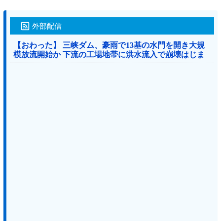
外部配信
【おわった】 三峡ダム、豪雨で13基の水門を開き大規
模放流開始か 下流の工場地帯に洪水流入で崩壊はじま
る