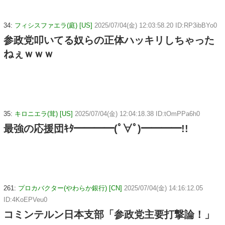
34:
フィシスファエラ(庭) [US]
2025/07/04(金) 12:03:58.20 ID:RP3ibBYo0
参政党叩いてる奴らの正体ハッキリしちゃった
ねぇｗｗｗ
35:
キロニエラ(茸) [US]
2025/07/04(金) 12:04:18.38 ID:tOmPPa6h0
最強の応援団ｷﾀ━━━━(ﾟ∀ﾟ)━━━━!!
261:
プロカバクター(やわらか銀行) [CN]
2025/07/04(金) 14:16:12.05
ID:4KoEPVeu0
コミンテルン日本支部「参政党主要打撃論！」