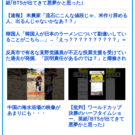
紙｢BTSが出てきて悪夢かと思った｣
【速報】 米農家「流石にこんな値段じゃ、米作り辞める
人、出るんじゃないかなあ？？」
韓国人「韓国人が日本のラーメンについて勘違いしてい
ることがこちら…」→「えっ？？？？？？？？？？」＝
韓国の反応
反高市で有名な某野党議員が不正な投票支援を受けてい
た過去が発掘、「説明責任があるのでは？」と揶揄され
ており……他
中国の海水浴場の映像が
【批判】ワールドカップ
あまりにも・・・
決勝のハーフタイムショ
ー、英紙｢BTSが出てきて
悪夢かと思った｣