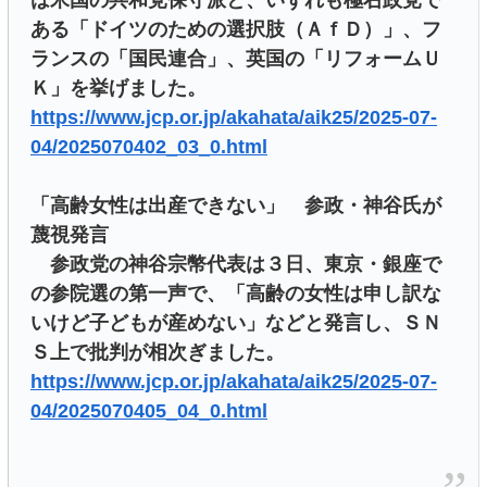
は米国の共和党保守派と、いずれも極右政党で
ある「ドイツのための選択肢（ＡｆＤ）」、フ
ランスの「国民連合」、英国の「リフォームＵ
Ｋ」を挙げました。
https://www.jcp.or.jp/akahata/aik25/2025-07-
04/2025070402_03_0.html
「高齢女性は出産できない」 参政・神谷氏が
蔑視発言
参政党の神谷宗幣代表は３日、東京・銀座で
の参院選の第一声で、「高齢の女性は申し訳な
いけど子どもが産めない」などと発言し、ＳＮ
Ｓ上で批判が相次ぎました。
https://www.jcp.or.jp/akahata/aik25/2025-07-
04/2025070405_04_0.html