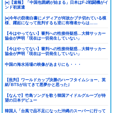
|●|【速報】「中国包囲網が始まる」日本はF-2戦闘機がイ
ンド初派遣
|●|今年の防衛白書にメディアが何故かブチ切れている模
様、躍起になって批判するも逆に有権者からは……
【今はやってない】審判への性接待疑惑…大韓サッカー
協会が声明「現在は一切発生していない」
【今はやってない】審判への性接待疑惑…大韓サッカー
協会が声明「現在は一切発生していない」
中国の海水浴場の映像があまりにも・・・
【批判】ワールドカップ決勝のハーフタイムショー、英
紙｢BTSが出てきて悪夢かと思った｣
【なんで】竹島ソングを歌う韓国アイドルグループが待
望の日本デビュー
韓国人「台風で品不足になった沖縄のスーパーに行って