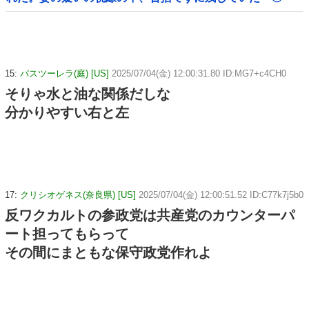
〇』を持ち出した結果←修理屋のオッサンの技術力とノリ
が神すぎる
15:
パスツーレラ(庭) [US]
2025/07/04(金) 12:00:31.80 ID:MG7+c4CH0
そりゃ水と油な関係だしな
分かりやすい右と左
17:
クリシオゲネス(奈良県) [US]
2025/07/04(金) 12:00:51.52 ID:C77k7j5b0
反ワクカルトの参政党は共産党のカウンターパ
ート担ってもらって
その間にまともな保守政党作れよ