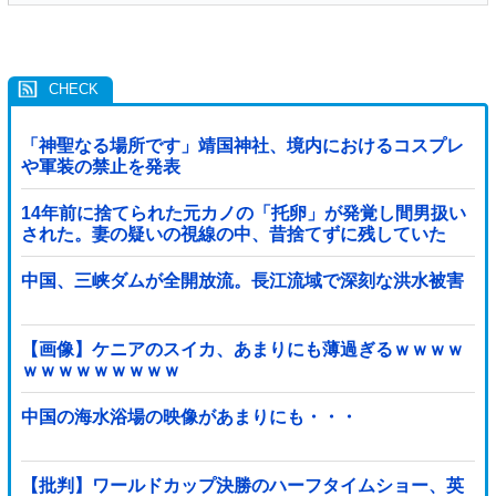
「神聖なる場所です」靖国神社、境内におけるコスプレ
や軍装の禁止を発表
14年前に捨てられた元カノの「托卵」が発覚し間男扱い
された。妻の疑いの視線の中、昔捨てずに残していた
『〇〇』を持ち出した結果←修理屋のオッサンの技術力
とノリが神すぎる
中国、三峡ダムが全開放流。長江流域で深刻な洪水被害
【画像】ケニアのスイカ、あまりにも薄過ぎるｗｗｗｗ
ｗｗｗｗｗｗｗｗｗ
中国の海水浴場の映像があまりにも・・・
【批判】ワールドカップ決勝のハーフタイムショー、英