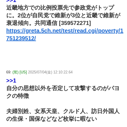
>>1
近畿地方での比例投票先で参政党がトップ
に。2位が自民党で維新が3位と近畿で維新が
衰退傾向。共同通信 [359572271]
https://greta.5ch.net/test/read.cgi/poverty/1
751239512/
69:
(茸) [US]
2025/07/04(金) 12:10:22.64
>>1
自分の思想以外を否定して攻撃するのがパヨ
クの特徴
夫婦別姓、女系天皇、クルド人、訪日外国人
の生保・国保などなど枚挙に暇ない