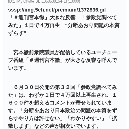
ID:1TMylQfw0● BE:135853815-PLT(13000)
sssp://img.5ch.net/premium/1372836.gif
「＃週刊宮本徹」大きな反響 「参政党調べて
みた」１日で４万再生 “分断あおり問題の本質
ずらす”
宮本徹前衆院議員が配信しているユーチュー
ブ番組「＃週刊宮本徹」が大きな反響を呼んで
います。
６月３０日公開の第３２回「参政党調べてみ
た」は、わずか１日で４万回以上再生され、１
６００件を超えるコメントが寄せられていま
す。「分断をあおり日本政治の問題の本質をず
らすやり方は許せない」「わかりやすい」「拡
散します」などの声が相次いでいます。