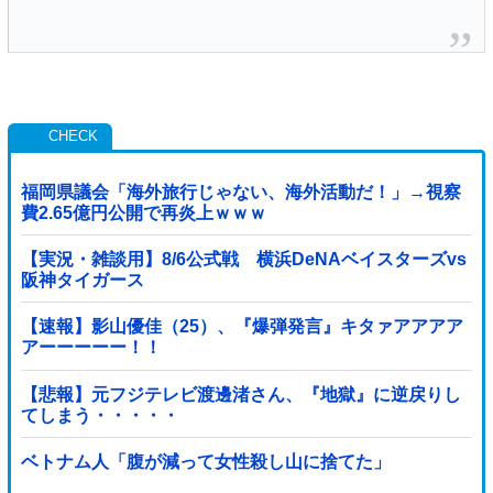
福岡県議会「海外旅行じゃない、海外活動だ！」→視察
費2.65億円公開で再炎上ｗｗｗ
【実況・雑談用】8/6公式戦 横浜DeNAベイスターズvs
阪神タイガース
【速報】影山優佳（25）、『爆弾発言』キタァアアアア
アーーーーー！！
【悲報】元フジテレビ渡邊渚さん、『地獄』に逆戻りし
てしまう・・・・・
ベトナム人「腹が減って女性殺し山に捨てた」