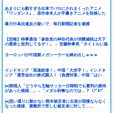
あまりにも酷すぎる出来でバカにされまくったアニメ
『ワンダンス』、原作者本人が手書きアニメを投稿した
結果・・・ｗｗｗｗｗｗ他
暴力行為法違反の疑いで、毎日新聞記者を逮捕
【悲報】時事通信「参政党の神谷代表が消費減税は天下
の愚策と批判してるぞ！」 → 安藤幹事長「タイトルに偽
りあり！『参政党は消費税廃止派、減税派』」ｗｗｗｗ
ｗｗｗｗ
ヨーロッパが中国製メガソーラーを締め出しｗｗｗ
インドネシア「高速鉄道！」中国「大赤字！」インドネ
シア「運営会社の株式購入！（負債対策」中国「はい
（巨額負債」インドネシア「700km延伸計画！（実質中
止」→
|●|韓国人「どうやら五輪サッカー日韓戦でも審判の接待
があった模様…」→「メダル剥奪なのでは…？（ﾌﾞﾙﾌﾞ
ﾙ」＝韓国の反応
|●|思い通りに動かない熊本被災者に左派が我慢ならなく
なった模様、避難所で苦しむ被災者に対して……