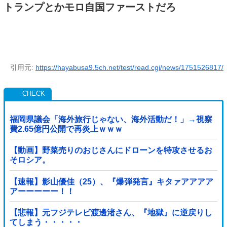
トランプとかモロ自国ファーストだろ
引用元:
https://hayabusa9.5ch.net/test/read.cgi/news/1751526817/
福岡県議会「海外旅行じゃない、海外活動だ！」→視察
費2.65億円公開で再炎上ｗｗｗ
【動画】野菜売りのおじさんにドローンを特攻させるお
そロシア。
【速報】影山優佳（25）、『爆弾発言』キタァアアアア
アーーーーー！！
【悲報】元フジテレビ渡邊渚さん、『地獄』に逆戻りし
てしまう・・・・・