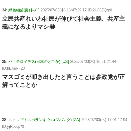
34:
緑色細菌(庭) [ﾆﾀﾞ]
2025/07/03(木) 16:47:29.17 ID:2LC8ZQgt0
立民共産れいわ社民が伸びて社会主義、共産主
義になるよりマシ😂
35:
バクテロイデス(日本のどこか) [US]
2025/07/03(木) 16:51:21.44
ID:hEfniRF20
マスゴミが叩き出したと言うことは参政党が正
解ってことか
38:
ストレプトスポランギウム(ジパング) [ZA]
2025/07/03(木) 17:01:17.94
ID:yjRp5q7/0