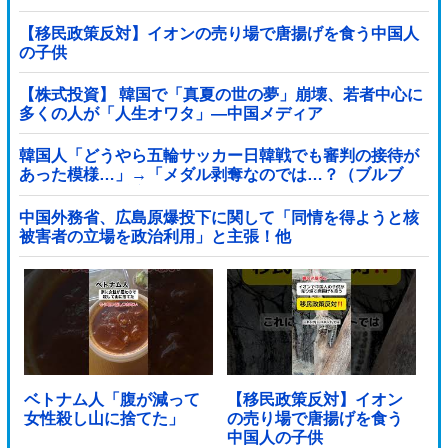
【移民政策反対】イオンの売り場で唐揚げを食う中国人
の子供
【株式投資】 韓国で「真夏の世の夢」崩壊、若者中心に
多くの人が「人生オワタ」―中国メディア
韓国人「どうやら五輪サッカー日韓戦でも審判の接待が
あった模様…」→「メダル剥奪なのでは…？（ブルブ
ル」＝韓国の反応
中国外務省、広島原爆投下に関して「同情を得ようと核
被害者の立場を政治利用」と主張！他
ベトナム人「腹が減って
【移民政策反対】イオン
女性殺し山に捨てた」
の売り場で唐揚げを食う
中国人の子供