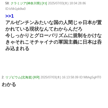
58:
クラミジア(神奈川県) [ﾇｺ]
2025/07/03(木) 18:04:28.86
ID:kNh1pb9w0
>>1
アルゼンチンみたいな国の人間じゃ日本が置
かれている現状なんてわからんだろ
今しっかりとグローバリズムに規制をかけな
きゃそれこそチャイナの軍国主義に日本は呑
み込まれる
2:
リゾビウム(北海道) [KR]
2025/07/03(木) 16:13:58.09 ID:WbhgSgHT0
わかる