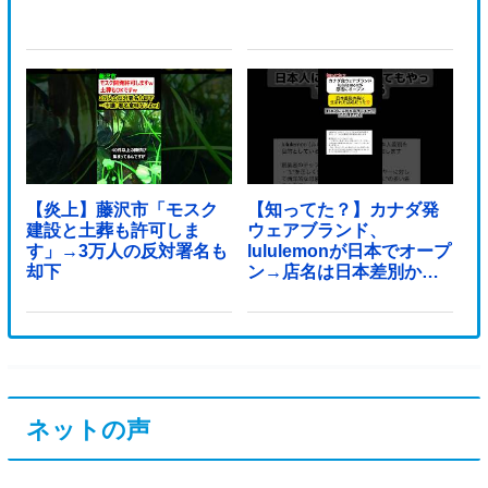
【炎上】藤沢市「モスク
【知ってた？】カナダ発
建設と土葬も許可しま
ウェアブランド、
す」→3万人の反対署名も
lululemonが日本でオープ
却下
ン→店名は日本差別から
できた？
ネットの声