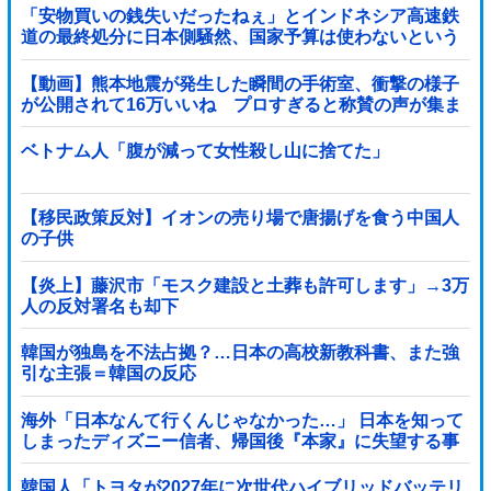
「安物買いの銭失いだったねぇ」とインドネシア高速鉄
道の最終処分に日本側騒然、国家予算は使わないという
と何が財源なんだ？
【動画】熊本地震が発生した瞬間の手術室、衝撃の様子
が公開されて16万いいね プロすぎると称賛の声が集ま
る
ベトナム人「腹が減って女性殺し山に捨てた」
【移民政策反対】イオンの売り場で唐揚げを食う中国人
の子供
【炎上】藤沢市「モスク建設と土葬も許可します」→3万
人の反対署名も却下
韓国が独島を不法占拠？…日本の高校新教科書、また強
引な主張＝韓国の反応
海外「日本なんて行くんじゃなかった…」 日本を知って
しまったディズニー信者、帰国後『本家』に失望する事
態に
韓国人「トヨタが2027年に次世代ハイブリッドバッテリ