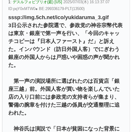
1:
デスルフォビブリオ(庭) [US]
2025/07/03(木) 16:13:37.07
ID:pqY0xMTW0● BE:299336179-PLT(13500)
sssp://img.5ch.net/ico/yukidaruma_3.gif
3日公示された参院選で、参政党の神谷宗幣代表
は東京・銀座で第一声を行い、「今回のキャッ
チコピーは『日本人ファースト』だ」と訴え
た。インバウンド（訪日外国人客）でにぎわう
銀座の外国人からは戸惑いや困惑の声が聞かれ
た。
第一声の演説場所に選ばれたのは百貨店「銀
座三越」前。外国人客が買い物を楽しんでいた
店の入り口前には参政党の支持者らが集まり、
警備の腕章を付けた三越の係員が交通整理に追
われた。
神谷氏は演説で「日本が貧困になった背景に