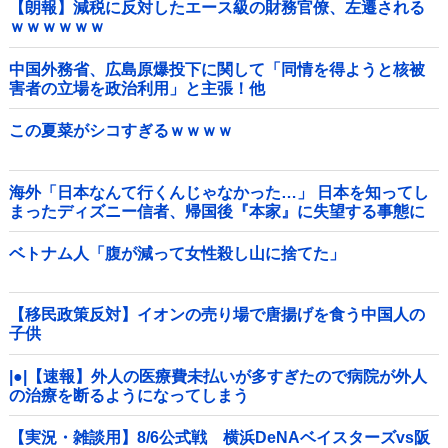
【朗報】減税に反対したエース級の財務官僚、左遷される
ｗｗｗｗｗｗ
中国外務省、広島原爆投下に関して「同情を得ようと核被
害者の立場を政治利用」と主張！他
この夏菜がシコすぎるｗｗｗｗ
海外「日本なんて行くんじゃなかった…」 日本を知ってし
まったディズニー信者、帰国後『本家』に失望する事態に
ベトナム人「腹が減って女性殺し山に捨てた」
【移民政策反対】イオンの売り場で唐揚げを食う中国人の
子供
|●|【速報】外人の医療費未払いが多すぎたので病院が外人
の治療を断るようになってしまう
【実況・雑談用】8/6公式戦 横浜DeNAベイスターズvs阪