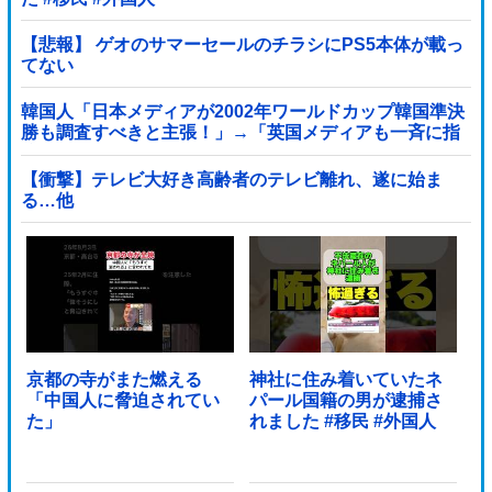
【悲報】 ゲオのサマーセールのチラシにPS5本体が載っ
てない
韓国人「日本メディアが2002年ワールドカップ韓国準決
勝も調査すべきと主張！」→「英国メディアも一斉に指
摘‥」
【衝撃】テレビ大好き高齢者のテレビ離れ、遂に始ま
る…他
京都の寺がまた燃える
神社に住み着いていたネ
「中国人に脅迫されてい
パール国籍の男が逮捕さ
た」
れました #移民 #外国人