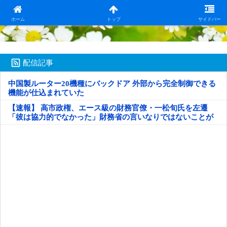
日本第一！ニュース録
ホーム
トップ
サイドバー
配信記事
中国製ルーター20機種にバックドア 外部から完全制御できる
機能が仕込まれていた
【速報】 高市政権、エース級の財務官僚・一松旬氏を左遷
「彼は協力的でなかった」財務省の言いなりではないことが
判明