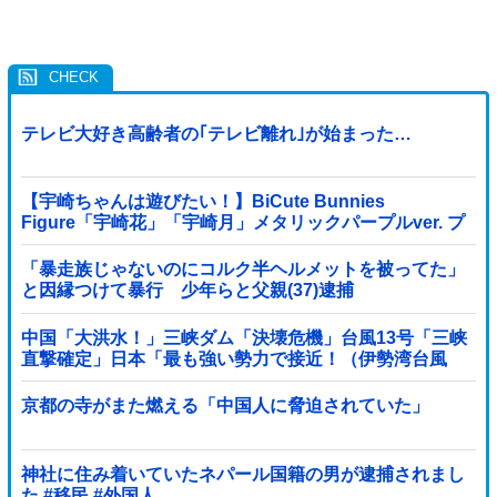
テレビ大好き高齢者の｢テレビ離れ｣が始まった…
【宇崎ちゃんは遊びたい！】BiCute Bunnies
Figure「宇崎花」「宇崎月」メタリックパープルver. プ
ライズフィギュア【ラウンドワン限定で展開決定】
「暴走族じゃないのにコルク半ヘルメットを被ってた」
と因縁つけて暴行 少年らと父親(37)逮捕
中国「大洪水！」三峡ダム「決壊危機」台風13号「三峡
直撃確定」日本「最も強い勢力で接近！（伊勢湾台風
級」台風13号と15号「中国本土でぶつかり合...
京都の寺がまた燃える「中国人に脅迫されていた」
神社に住み着いていたネパール国籍の男が逮捕されまし
た #移民 #外国人