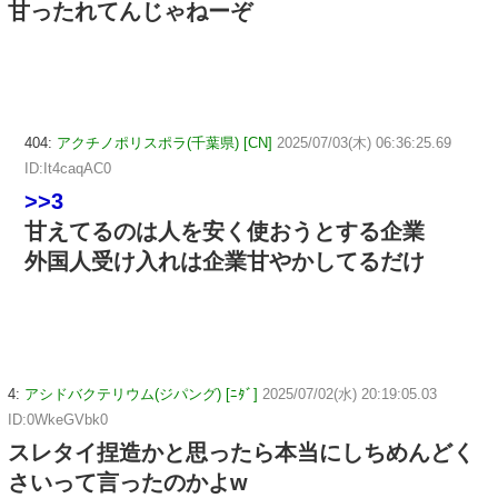
甘ったれてんじゃねーぞ
404:
アクチノポリスポラ(千葉県) [CN]
2025/07/03(木) 06:36:25.69
ID:It4caqAC0
>>3
甘えてるのは人を安く使おうとする企業
外国人受け入れは企業甘やかしてるだけ
4:
アシドバクテリウム(ジパング) [ﾆﾀﾞ]
2025/07/02(水) 20:19:05.03
ID:0WkeGVbk0
スレタイ捏造かと思ったら本当にしちめんどく
さいって言ったのかよw