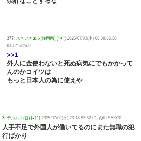
余計なことするな
377:
スネアチエラ(静岡県) [ﾆﾀﾞ]
2025/07/03(木) 06:09:53.30
ID:JtY5H/rq0
>>1
外人に金使わないと死ぬ病気にでもかかって
んのかコイツは
もっと日本人の為に使えや
3:
テルムス(庭) [ﾆﾀﾞ]
2025/07/02(水) 20:18:53.52 ID:gQ0+SEKC0
人手不足で外国人が働いてるのにまた無職の犯
行ばかり