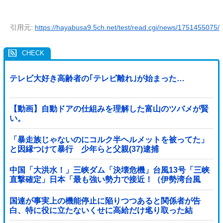
引用元:
https://hayabusa9.5ch.net/test/read.cgi/news/1751455075/
テレビ大好き高齢者の｢テレビ離れ｣が始まった…
【動画】自動ドアの仕組みを理解した富山のツバメが賢
い。
「暴走族じゃないのにコルク半ヘルメットを被ってた」
と因縁つけて暴行 少年らと父親(37)逮捕
中国「大洪水！」三峡ダム「決壊危機」台風13号「三峡
直撃確定」日本「最も強い勢力で接近！（伊勢湾台風
級」台風13号と15号「中国本土でぶつかり合...
国連が事実上の機能停止に陥りつつあると関係者が告
白、特に役に立たないくせに高給だけ毟り取った結
果……他