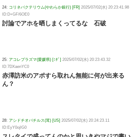
24:
コリネバクテリウム(やわらか銀行) [FR]
2025/07/02(水) 20:23:41.98
ID:D+GF/6OE0
討論でアホを晒しまくってるな 石破
25:
アコレプラズマ(愛媛県) [ﾆﾀﾞ]
2025/07/02(水) 20:23:43.32
ID:7DXaenYC0
赤澤訪米のアポすら取れん無能に何が出来る
ん？
28:
アシドチオバチルス(茸) [US]
2025/07/02(水) 20:24:23.11
ID:EyY0ojIG0
スレタイで盛ってんのかと思いきやマジで書い