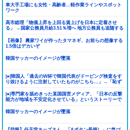
車大手工場にも女性・高齢者…軽作業ラインやスポット
ワーク
高市総理「物価上昇を上回る賃上げを日本に定着させ
る」 →国家公務員月給3.51％増へ 地方公務員も追随する
見通し
【画像】 農家ワイが作ったタマネギ、お前らの想像する
1.5倍はデカいぞ
韓国サッカーのイメージが墜落
|●|韓国人「過去のW杯で韓国代表がドーピング検査をす
り抜けるように注射していたものがこちら…」→「恥ず
かしい…（ﾌﾞﾙﾌﾞﾙ」＝韓国の反応
|●|専門家を舐めきった某国国営メディア、「日本の反撃
能力が地域を不安定化させている」というストーリーで
番組制作を進めようとするも……
韓国サッカーのイメージが墜落
【悲報】任天堂キッズさん、「Aボタン長押し」に気づ