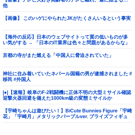
他
【画像】 このハゲにやられたJKがたくさんいるという事実
【海外の反応】日本のウェブサイトって質の低いものが多
い気がする → 「日本のIT業界は色々と問題があるからな」
「ゲームのUIは優れてるのに不思議」
京都の寺がまた燃える「中国人に脅迫されていた」
神社に住み着いていたネパール国籍の男が逮捕されました #
移民 #外国人
|●|【速報】岐阜のF-2戦闘機に正体不明の大型ミサイル確認
迎撃火器回避を備えた1000km級の変態ミサイルか
【宇崎ちゃんは遊びたい！】BiCute Bunnies Figure「宇崎
花」「宇崎月」メタリックパープルver. プライズフィギュ
ア【ラウンドワン限定で展開決定】