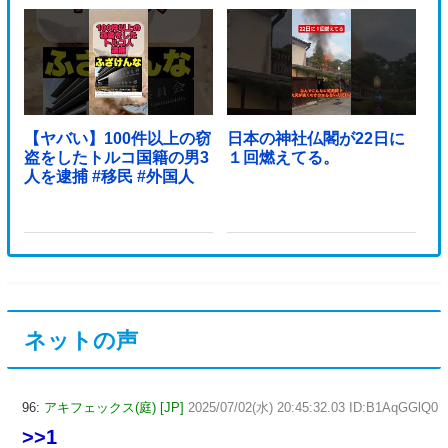
【ヤバい】100件以上の窃
日本の神社仏閣が22日に
盗をしたトルコ国籍の男3
１回燃えてる。
人を逮捕 #移民 #外国人
ネットの声
96:
アキフェックス(庭) [JP]
2025/07/02(水) 20:45:32.03 ID:B1AqGGlQ0
>>1