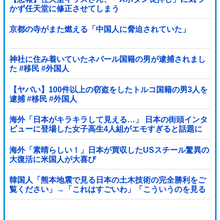
かず任天堂に修正させてしまう
京都の寺がまた燃える「中国人に脅迫されていた」
神社に住み着いていたネパール国籍の男が逮捕されまし
た #移民 #外国人
【ヤバい】100件以上の窃盗をしたトルコ国籍の男3人を
逮捕 #移民 #外国人
海外「日本がキラキラして見える…」 日本の街頭インタ
ビューに登場した女子高生4人組がエモすぎると話題に
海外「素晴らしい！」日本が買収したUSスチール驚異の
大復活に米国人が大喜び
韓国人「熊本地震で見る日本の土木技術の完全勝利をご
覧ください」→「これはすごいわ」「こういうのを見る
と日本人は何か適当に作る感じがしない・・・」「あれ
がまさに経験値である」