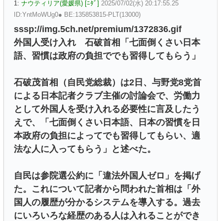
1:
ナウティリア(愛媛県) [ﾆﾀﾞ]
2025/07/02(水) 20:17:55.25
ID:YntMoWUg0● BE:135853815-PLT(13000)
sssp://img.5ch.net/premium/1372836.gif
外国人受け入れ 石破首相「七面倒くさい日本
語、習慣は政府の負担ででも習得してもらう」
石破茂首相（自民党総裁）は2日、与野党8党首
による日本記者クラブ主催の討論会で、労働力
として外国人を受け入れる必要性に言及したう
えで、「七面倒くさい日本語、日本の習慣を日
本政府の負担によってでも習得してもらい、適
法な人に入ってもらう」と述べた。
自民は参院選公約に「違法外国人ゼロ」を掲げ
た。これについて記者から問われた首相は「外
国人の履歴が分かるシステムを導入する。過去
にいろいろな経歴のある人は入れることができ