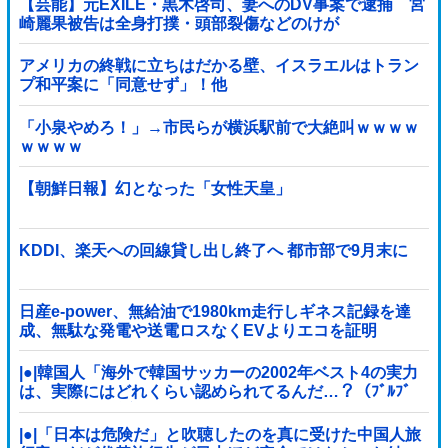
【芸能】元EXILE・黒木啓司、妻へのDV事案で逮捕 宮
崎麗果被告は全身打撲・頭部裂傷などのけが
アメリカの終戦に立ちはだかる壁、イスラエルはトラン
プ和平案に「同意せず」！他
「小泉やめろ！」→市民らが横浜駅前で大絶叫ｗｗｗｗ
ｗｗｗｗ
【朝鮮日報】幻となった「女性天皇」
KDDI、楽天への回線貸し出し終了へ 都市部で9月末に
日産e-power、無給油で1980km走行しギネス記録を達
成、無駄な発電や送電ロスなくEVよりエコを証明
|●|韓国人「海外で韓国サッカーの2002年ベスト4の実力
は、実際にはどれくらい認められてるんだ…？（ﾌﾞﾙﾌﾞ
ﾙ」＝韓国の反応
|●|「日本は危険だ」と吹聴したのを真に受けた中国人旅