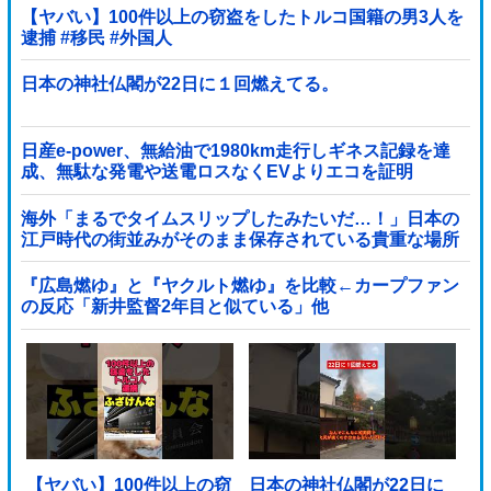
【ヤバい】100件以上の窃盗をしたトルコ国籍の男3人を
逮捕 #移民 #外国人
日本の神社仏閣が22日に１回燃えてる。
日産e-power、無給油で1980km走行しギネス記録を達
成、無駄な発電や送電ロスなくEVよりエコを証明
海外「まるでタイムスリップしたみたいだ…！」日本の
江戸時代の街並みがそのまま保存されている貴重な場所
とは・・・？【海外の反応】
『広島燃ゆ』と『ヤクルト燃ゆ』を比較←カープファン
の反応「新井監督2年目と似ている」他
【ヤバい】100件以上の窃
日本の神社仏閣が22日に