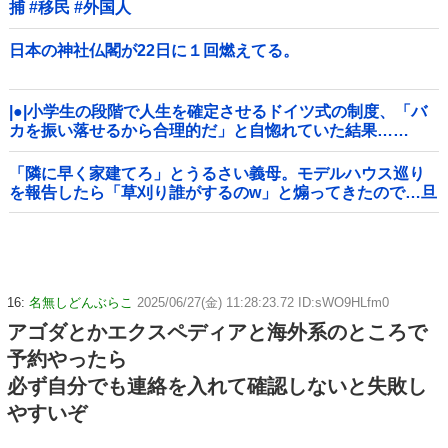
捕 #移民 #外国人
日本の神社仏閣が22日に１回燃えてる。
|●|小学生の段階で人生を確定させるドイツ式の制度、「バ
カを振い落せるから合理的だ」と自惚れていた結果……
「隣に早く家建てろ」とうるさい義母。モデルハウス巡り
を報告したら「草刈り誰がするのw」と煽ってきたので…旦
那が放った「一言」に義母オロオロｗｗ←嫌味を逆手にと
った神対応すぎる
16:
名無しどんぶらこ
2025/06/27(金) 11:28:23.72 ID:sWO9HLfm0
アゴダとかエクスペディアと海外系のところで
予約やったら
必ず自分でも連絡を入れて確認しないと失敗し
やすいぞ