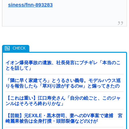
siness/fnn-893283
イオン爆発事故の遺族、社長発言にブチギレ「本当のこ
とを話して」
「隣に早く家建てろ」とうるさい義母。モデルハウス巡
りを報告したら「草刈り誰がするのw」と煽ってきたの
で…旦那が放った「一言」に義母オロオロｗｗ←嫌味を
逆手にとった神対応すぎる
【これは重い】江口寿史さん「自分の絵ごと、このジャ
ンルはそろそろ終わりかな」
【芸能】元EXILE・黒木啓司、妻へのDV事案で逮捕 宮
崎麗果被告は全身打撲・頭部裂傷などのけが