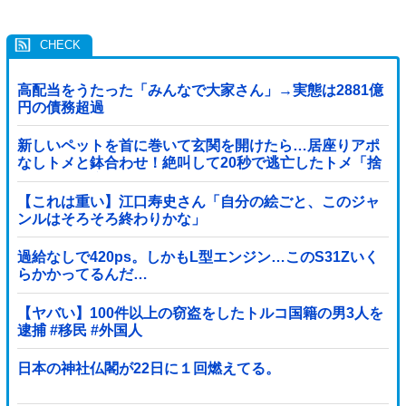
高配当をうたった「みんなで大家さん」→実態は2881億
円の債務超過
新しいペットを首に巻いて玄関を開けたら…居座りアポ
なしトメと鉢合わせ！絶叫して20秒で逃亡したトメ「捨
てないと二度と行ってあげない！」←もう来なくて大丈
夫ですｗ
【これは重い】江口寿史さん「自分の絵ごと、このジャ
ンルはそろそろ終わりかな」
過給なしで420ps。しかもL型エンジン…このS31Zいく
らかかってるんだ…
【ヤバい】100件以上の窃盗をしたトルコ国籍の男3人を
逮捕 #移民 #外国人
日本の神社仏閣が22日に１回燃えてる。