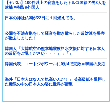
【ヤバい】100件以上の窃盗をしたトルコ国籍の男3人を
逮捕 #移民 #外国人
日本の神社仏閣が22日に１回燃えてる。
公園を不法占拠をして騒音を撒き散らした反対派を警察
が撤去しました！
韓国人「大韓航空の熊本地震飲料水支援に対する日本人
の反応をご覧ください・・・」→「」
韓国代表、コートジボワールに0対4で完敗＝韓国の反応
海外「日本人はなんて気高いんだ！」 英高級紙も驚愕し
た極限の中の日本人の姿に世界が衝撃