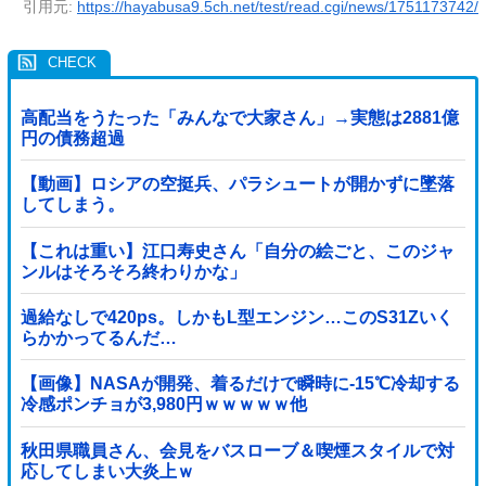
引用元:
https://hayabusa9.5ch.net/test/read.cgi/news/1751173742/
高配当をうたった「みんなで大家さん」→実態は2881億
円の債務超過
【動画】ロシアの空挺兵、パラシュートが開かずに墜落
してしまう。
【これは重い】江口寿史さん「自分の絵ごと、このジャ
ンルはそろそろ終わりかな」
過給なしで420ps。しかもL型エンジン…このS31Zいく
らかかってるんだ…
【画像】NASAが開発、着るだけで瞬時に-15℃冷却する
冷感ポンチョが3,980円ｗｗｗｗｗ他
秋田県職員さん、会見をバスローブ＆喫煙スタイルで対
応してしまい大炎上ｗ