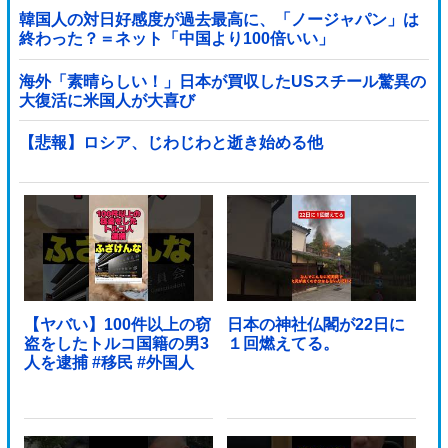
韓国人の対日好感度が過去最高に、「ノージャパン」は
終わった？＝ネット「中国より100倍いい」
海外「素晴らしい！」日本が買収したUSスチール驚異の
大復活に米国人が大喜び
【悲報】ロシア、じわじわと逝き始める他
【ヤバい】100件以上の窃
日本の神社仏閣が22日に
盗をしたトルコ国籍の男3
１回燃えてる。
人を逮捕 #移民 #外国人