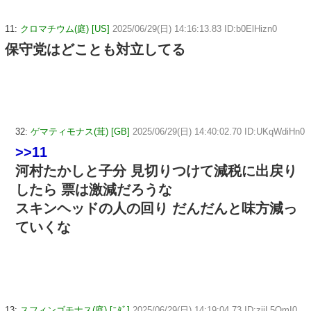
11:
クロマチウム(庭) [US]
2025/06/29(日) 14:16:13.83 ID:b0ElHizn0
保守党はどことも対立してる
32:
ゲマティモナス(茸) [GB]
2025/06/29(日) 14:40:02.70 ID:UKqWdiHn0
>>11
河村たかしと子分 見切りつけて減税に出戻り
したら 票は激減だろうな
スキンヘッドの人の回り だんだんと味方減っ
ていくな
13:
スフィンゴモナス(庭) [ﾆﾀﾞ]
2025/06/29(日) 14:19:04.73 ID:ziiL5OmI0