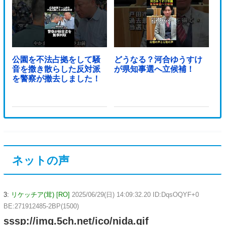
公園を不法占拠をして騒
どうなる？河合ゆうすけ
音を撒き散らした反対派
が県知事選へ立候補！
を警察が撤去しました！
ネットの声
3:
リケッチア(茸) [RO]
2025/06/29(日) 14:09:32.20 ID:DqsOQYF+0
BE:271912485-2BP(1500)
sssp://img.5ch.net/ico/nida.gif