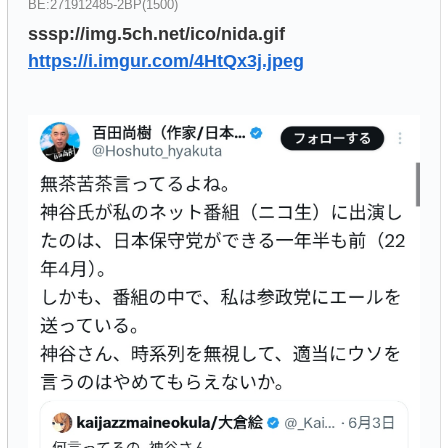
BE:271912485-2BP(1500)
sssp://img.5ch.net/ico/nida.gif
https://i.imgur.com/4HtQx3j.jpeg