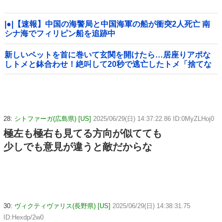
|●|【速報】中国の海警局と中国海軍の船が衝突2人死亡 南
シナ海でフィリピン船を追跡中
新しいペットを首に巻いて玄関を開けたら…居座りアポな
しトメと鉢合わせ！絶叫して20秒で逃亡したトメ「捨てな
いと二度と行ってあげない！」←もう来なくて大丈夫です
ｗ
28:
シトファーガ(広島県) [US]
2025/06/29(日) 14:37:22.86 ID:0MyZLHoj0
極左も極右も見てる方向が似てても
少しでも意見が違うと敵だからな
30:
ヴィクティヴァリス(長野県) [US]
2025/06/29(日) 14:38:31.75
ID:Hexdp/2w0