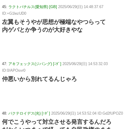
45:
ラクトバチルス(愛知県) [GB]
2025/06/29(日) 14:48:37.67
ID:+G1lezUD0
左翼もそうやが思想が極端なやつらって
内ゲバとか争うのが大好きやな
47:
アキフェックス(ジパング) [ﾆﾀﾞ]
2025/06/29(日) 14:53:32.03
ID:0/APOsvr0
仲悪いから別れてるんじゃろ
48:
バクテロイデス(光) [ﾆﾀﾞ]
2025/06/29(日) 14:53:52.04 ID:Gd2fUPOZ0
何でこうやって対立させる発言するんだろ