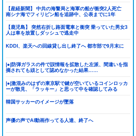
【産経新聞】 中共の海警局と海軍の船が衝突2人死亡
南シナ海でフィリピン船を追跡中、公表までに1年
【鹿児島】 突然右折し路面電車と衝突 乗っていた男女3
人は車を放置しダッシュで逃走中
KDDI、楽天への回線貸し出し終了へ 都市部で9月末に
|●|防弾ガラスの件で誤情報を拡散した左派、間違いを指
摘されても頑として認めなかった結果……
|●|激混みのはずの東京駅で鍵が空いているコインロッカ
ーが散見、「ラッキー」と思って中を確認してみる
と……
韓国サッカーのイメージが墜落
声優の声でAI動画作ってる人達、終了へ