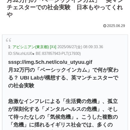
チェスターでの社会実験 日本もやってくれ
や
2025.06.29
1:
アビシニアン(東京都) [ﾇｺ]
2025/06/27(金) 08:09:33.36
ID:SNczhLtU0● BE:837857943-PLT(17930)
sssp://img.5ch.net/ico/u_utyuu.gif
月32万円の「ベーシックインカム」で何が変わ
る？ UBI Labが構想する、英マンチェスターで
の社会実験
急激なインフレによる「生活費の危機」、孤立
が深刻化する「メンタルヘルスの危機」、そし
て待ったなしの「気候危機」。こうした複数の
「危機」に揺れるイギリス社会では、多くの