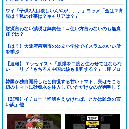
ワイ「子供2人目欲しいんやが、、、」ヨッメ「金は？育
児は？私の仕事は？キャリアは？」
財源言わない減税は無責任！→使い方言わないのも無責
任では？
【は？】大阪府泉南市の公立小学校でイスラムのいい所
を学ぶ
【速報】 エッセイスト「原爆を二度と使わせてはならな
い」→リプ「もちろん中国の核も非難する？」→即ブロ
ック
韓国が独自開発したと自慢する甘いトマト、実はそこら
辺のトマトに砂糖水を注入していただけなのが判明して
大問題にw
【悲報】イチロー「怪我さえなければ、とかは雑魚の言
い訳」他