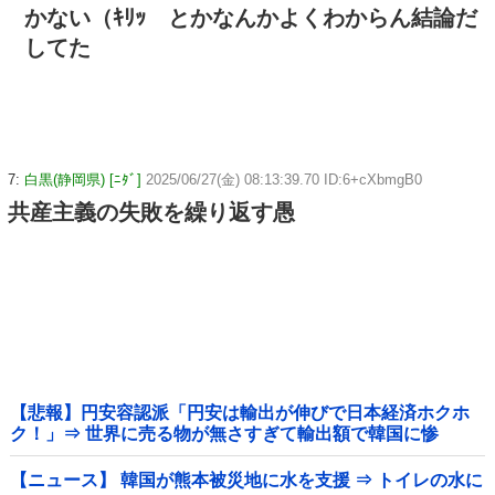
かない（ｷﾘｯ とかなんかよくわからん結論だ
してた
7:
白黒(静岡県) [ﾆﾀﾞ]
2025/06/27(金) 08:13:39.70 ID:6+cXbmgB0
共産主義の失敗を繰り返す愚
【悲報】円安容認派「円安は輸出が伸びで日本経済ホクホ
ク！」⇒ 世界に売る物が無さすぎて輸出額で韓国に惨
敗・・・
【ニュース】 韓国が熊本被災地に水を支援 ⇒ トイレの水に