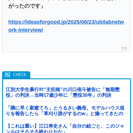
がったのです」
https://ideasforgood.jp/2025/06/23/ubilabnetw
ork-interview/
江別大学生暴行ﾀﾋ″主犯格″の川口侑斗被告に「無期懲
役」の判決→当時17歳少年に「懲役30年」の判決
「隣に早く家建てろ」とうるさい義母。モデルハウス巡
りを報告したら「草刈り誰がするのw」と煽ってきたの
で…旦那が放った「一言」に義母オロオロｗｗ←嫌味を
逆手にとった神対応すぎる
【これは重い】江口寿史さん「自分の絵ごと、このジャ
ンルはそろそろ終わりかな」