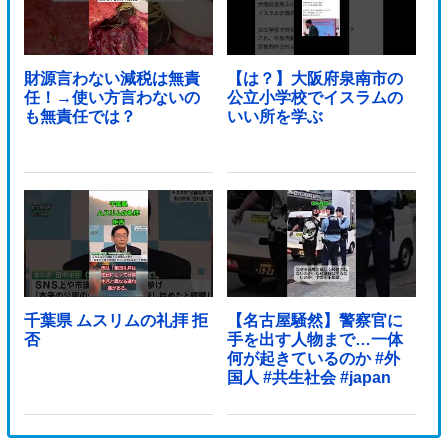
財源言わない減税は無責
【は？】大阪府泉南市の
任！→使い方言わないの
公立小学校でイスラムの
も無責任では？
いい所を学ぶ
千葉県 ムスリムの礼拝 拒
【名古屋騒然】警察官に
否
手を出す人物まで…一体
何が起きているのか #外
国人 #共生社会 #japan