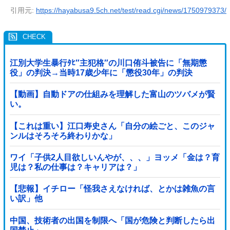
引用元:
https://hayabusa9.5ch.net/test/read.cgi/news/1750979373/
江別大学生暴行ﾀﾋ″主犯格″の川口侑斗被告に「無期懲
役」の判決→当時17歳少年に「懲役30年」の判決
【動画】自動ドアの仕組みを理解した富山のツバメが賢
い。
【これは重い】江口寿史さん「自分の絵ごと、このジャ
ンルはそろそろ終わりかな」
ワイ「子供2人目欲しいんやが、、、」ヨッメ「金は？育
児は？私の仕事は？キャリアは？」
【悲報】イチロー「怪我さえなければ、とかは雑魚の言
い訳」他
中国、技術者の出国を制限へ「国が危険と判断したら出