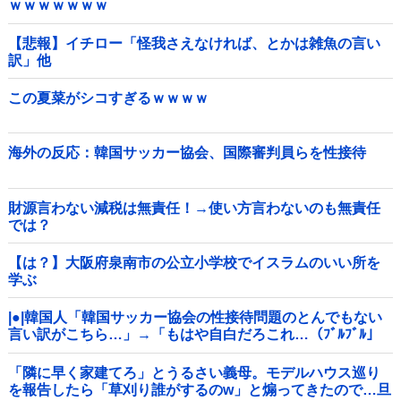
ｗｗｗｗｗｗｗ
【悲報】イチロー「怪我さえなければ、とかは雑魚の言い
訳」他
この夏菜がシコすぎるｗｗｗｗ
海外の反応：韓国サッカー協会、国際審判員らを性接待
財源言わない減税は無責任！→使い方言わないのも無責任
では？
【は？】大阪府泉南市の公立小学校でイスラムのいい所を
学ぶ
|●|韓国人「韓国サッカー協会の性接待問題のとんでもない
言い訳がこちら…」→「もはや自白だろこれ…（ﾌﾞﾙﾌﾞﾙ」
＝韓国の反応
「隣に早く家建てろ」とうるさい義母。モデルハウス巡り
を報告したら「草刈り誰がするのw」と煽ってきたので…旦