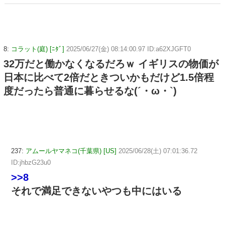
那が放った「一言」に義母オロオロｗｗ←嫌味を逆手にと
った神対応すぎる
8:
コラット(庭) [ﾆﾀﾞ]
2025/06/27(金) 08:14:00.97 ID:a62XJGFT0
32万だと働かなくなるだろｗ イギリスの物価が
日本に比べて2倍だときついかもだけど1.5倍程
度だったら普通に暮らせるな(´・ω・`)
237:
アムールヤマネコ(千葉県) [US]
2025/06/28(土) 07:01:36.72
ID:jhbzG23u0
>>8
それで満足できないやつも中にはいる