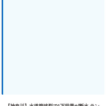
【神奈川】水道管破裂で1万世帯が断水 ラン