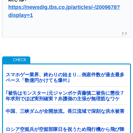
https://newsdig.tbs.co.jp/articles/-/2009678?
display=1
スマホゲー業界、終わりの始まり…倒産件数が過去最多
ペース「数億円かけても爆ﾀﾋ」
｢被告はモンスター｣元ジャンポケ斉藤慎二被告に懲役７
年求刑でほぼ実刑確実？弁護側の主張が無理筋なワケ
中国、三峡ダムが全開放流。長江流域で深刻な洪水被害
ロシア空挺兵が空挺部隊日を祝うため飛行機から飛び降