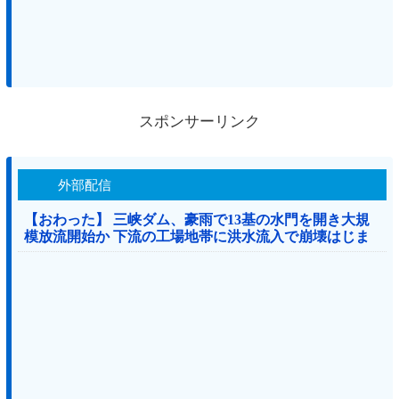
スポンサーリンク
外部配信
【おわった】 三峡ダム、豪雨で13基の水門を開き大規
模放流開始か 下流の工場地帯に洪水流入で崩壊はじま
る