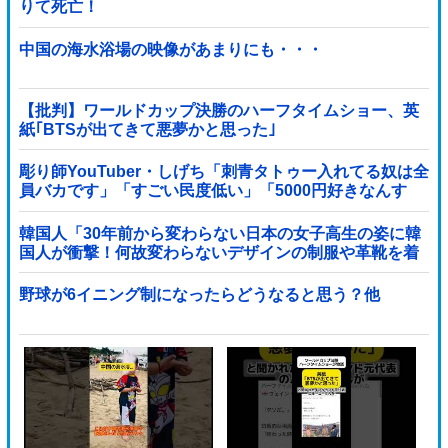
りて死亡！
中国の海水浴場の映像があまりにも・・・
【批判】ワールドカップ決勝のハーフタイムショー、英
紙｢BTSが出てきて悪夢かと思った｣
彫り師YouTuber・しげち「刺青タトゥー入れてる奴は全
員バカです」「すごい民度低い」「5000円好きなんす
よ、バカって」
韓国人「30年前から変わらない日本の女子高生の姿に韓
国人が衝撃！何故変わらないデザインの制服や革靴を着
用し続けるのか？」
野球が6イニング制になったらどうなると思う？他