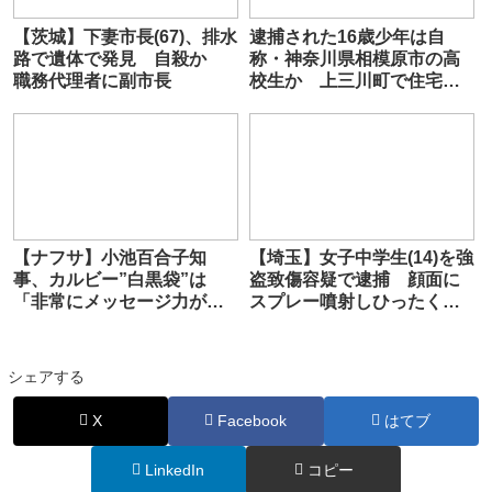
【茨城】下妻市長(67)、排水
逮捕された16歳少年は自
路で遺体で発見 自殺か
称・神奈川県相模原市の高
職務代理者に副市長
校生か 上三川町で住宅に
侵入し69歳女性を殺害した
疑い 栃木県警
【ナフサ】小池百合子知
【埼玉】女子中学生(14)を強
事、カルビー”白黒袋”は
盗致傷容疑で逮捕 顔面に
「非常にメッセージ力があ
スプレー噴射しひったくり
った」
か
シェアする
X
Facebook
はてブ
LinkedIn
コピー