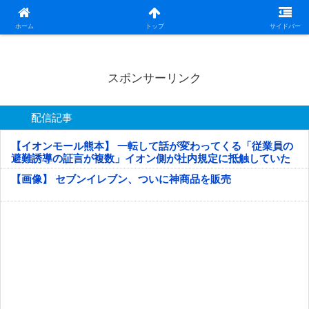
日本第一！ニュース録
ホーム
トップ
サイドバー
スポンサーリンク
配信記事
【イオンモール熊本】 一転して話が変わってくる「従業員の
避難誘導の証言が複数」イオン側が社内規定に抵触していた
疑い
【画像】 セブンイレブン、ついに神商品を販売