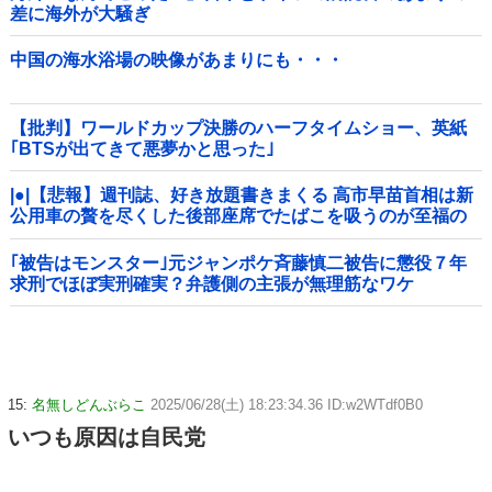
差に海外が大騒ぎ
中国の海水浴場の映像があまりにも・・・
【批判】ワールドカップ決勝のハーフタイムショー、英紙
｢BTSが出てきて悪夢かと思った｣
|●|【悲報】週刊誌、好き放題書きまくる 高市早苗首相は新
公用車の贅を尽くした後部座席でたばこを吸うのが至福の
時間「どんどん延びる乗車時間」
｢被告はモンスター｣元ジャンポケ斉藤慎二被告に懲役７年
求刑でほぼ実刑確実？弁護側の主張が無理筋なワケ
15:
名無しどんぶらこ
2025/06/28(土) 18:23:34.36 ID:w2WTdf0B0
いつも原因は自民党