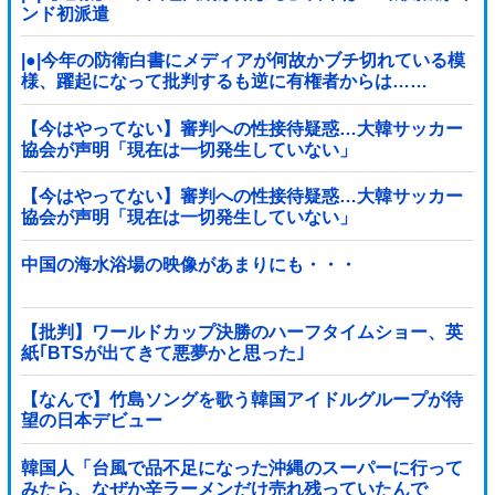
ンド初派遣
|●|今年の防衛白書にメディアが何故かブチ切れている模
様、躍起になって批判するも逆に有権者からは……
【今はやってない】審判への性接待疑惑…大韓サッカー
協会が声明「現在は一切発生していない」
【今はやってない】審判への性接待疑惑…大韓サッカー
協会が声明「現在は一切発生していない」
中国の海水浴場の映像があまりにも・・・
【批判】ワールドカップ決勝のハーフタイムショー、英
紙｢BTSが出てきて悪夢かと思った｣
【なんで】竹島ソングを歌う韓国アイドルグループが待
望の日本デビュー
韓国人「台風で品不足になった沖縄のスーパーに行って
みたら、なぜか辛ラーメンだけ売れ残っていたんで