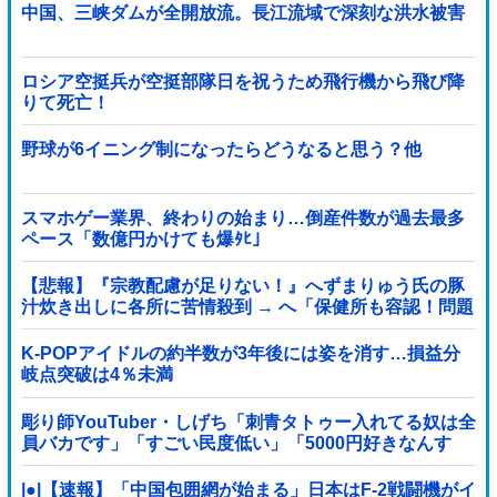
中国、三峡ダムが全開放流。長江流域で深刻な洪水被害
ロシア空挺兵が空挺部隊日を祝うため飛行機から飛び降
りて死亡！
野球が6イニング制になったらどうなると思う？他
スマホゲー業界、終わりの始まり…倒産件数が過去最多
ペース「数億円かけても爆ﾀﾋ」
【悲報】『宗教配慮が足りない！』へずまりゅう氏の豚
汁炊き出しに各所に苦情殺到 → へ「保健所も容認！問題
なし！」ｗｗｗｗｗｗｗｗｗｗｗｗｗｗ
K-POPアイドルの約半数が3年後には姿を消す…損益分
岐点突破は4％未満
彫り師YouTuber・しげち「刺青タトゥー入れてる奴は全
員バカです」「すごい民度低い」「5000円好きなんす
よ、バカって」
|●|【速報】「中国包囲網が始まる」日本はF-2戦闘機がイ