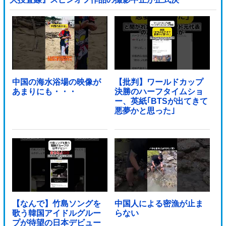
定・・・・・・・・・他
中国の海水浴場の映像が
【批判】ワールドカップ
あまりにも・・・
決勝のハーフタイムショ
ー、英紙｢BTSが出てきて
悪夢かと思った｣
【なんで】竹島ソングを
中国人による密漁が止ま
歌う韓国アイドルグルー
らない
プが待望の日本デビュー