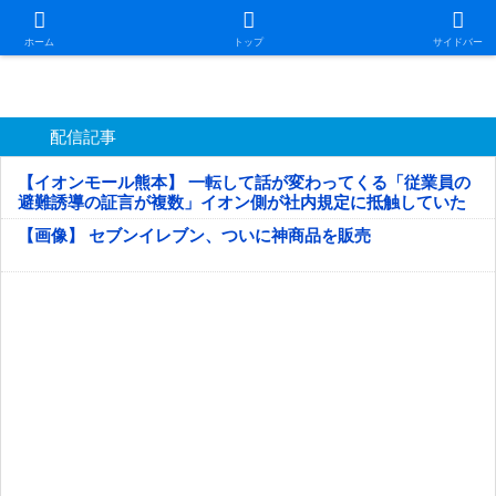
日本第一！ニュース録
ホーム
トップ
サイドバー
配信記事
【イオンモール熊本】 一転して話が変わってくる「従業員の
避難誘導の証言が複数」イオン側が社内規定に抵触していた
疑い
【画像】 セブンイレブン、ついに神商品を販売