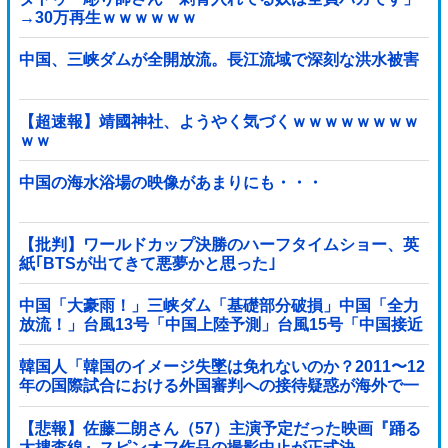
→30万再生ｗｗｗｗｗｗ
中国、三峡ダムが全開放流。長江流域で深刻な洪水被害
【超速報】靖國神社、ようやく気づくｗｗｗｗｗｗｗｗ
ｗｗ
中国の海水浴場の映像があまりにも・・・
【批判】ワールドカップ決勝のハーフタイムショー、英
紙｢BTSが出てきて悪夢かと思った｣
中国「大豪雨！」三峡ダム「基礎部分破損」中国「全力
放流！」台風13号「中国上陸予測」台風15号「中国接近
（画像」中国「台風同時上陸！（穀物生産が壊滅危機」
→
韓国人「韓国のイメージ失墜は免れないのか？2011〜12
年の国際試合における外国審判への接待疑惑が海外で一
斉に報じられる‥」
【悲報】佐藤二朗さん（57）主演予定だった映画『踊る
大捜査線』スピンオフ作品の撮影中止が正式決