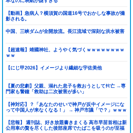
本なのに表紙が謎すぎる
【動画】急病人？横須賀の国道16号でおかしな事故が撮
影される。
中国、三峡ダムが全開放流。長江流域で深刻な洪水被害
【超速報】靖國神社、ようやく気づくｗｗｗｗｗｗｗｗ
ｗｗ
【にじ甲2026】イメージより繊細な宇佐美他
【夏の悲劇】父親、溺れた息子を救おうとしてﾀﾋ亡 →専
門家も警鐘「救助は二次被害が多い」
【神対応】？「あなたのせいで神戸が反中イメージにな
って中国人が来なくなる！」 → 神戸市議「で？」ｗｗｗ
ｗｗｗｗｗｗｗｗｗｗｗｗ
【悲報】 週刊誌、好き放題書きまくる 高市早苗首相は新
公用車の贅を尽くした後部座席でたばこを吸うのが至福