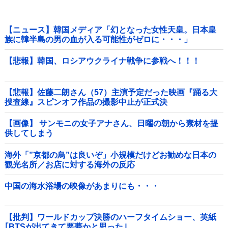
【ニュース】韓国メディア「幻となった女性天皇。日本皇
族に韓半島の男の血が入る可能性がゼロに・・・」
【悲報】韓国、ロシアウクライナ戦争に参戦へ！！！
【悲報】佐藤二朗さん（57）主演予定だった映画『踊る大
捜査線』スピンオフ作品の撮影中止が正式決
定・・・・・・・・・他
【画像】 サンモニの女子アナさん、日曜の朝から素材を提
供してしまう
海外「”京都の鳥”は良いぞ」小規模だけどお勧めな日本の
観光名所／お店に対する海外の反応
中国の海水浴場の映像があまりにも・・・
【批判】ワールドカップ決勝のハーフタイムショー、英紙
｢BTSが出てきて悪夢かと思った｣