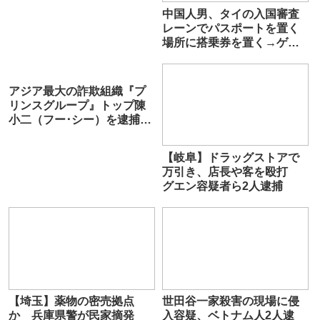
中国人男、タイの入国審査
レーンでパスポートを置く
場所に搭乗券を置く→ゲー
ト開かず発狂して破壊
アジア最大の詐欺組織『プ
リンスグループ』トップ陳
小二（フー･シー）を逮捕
虚偽の転入届疑い
【岐阜】ドラッグストアで
万引き、店長や客を殴打
グエン容疑者ら2人逮捕
【埼玉】薬物の密売拠点
世田谷一家殺害の現場に侵
か 兵庫県警が民家摘発
入容疑、ベトナム人2人逮