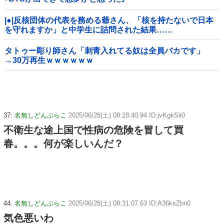
|●|反核団体の代表を務める爺さん、「核を持たないで日本
を守れますか」と中学生に詰問された結果……
タトゥー彫り師さん「刺青入れてる奴は全員バカです」
→30万再生ｗｗｗｗｗｗ
37:
名無しどんぶらこ
2025/06/28(土) 08:28:40.94 ID:jvKgkSli0
不衛生な途上国で性病の危険を冒して買
春。。。何が楽しいんだ？
44:
名無しどんぶらこ
2025/06/28(土) 08:31:07.63 ID:A36ksZbn0
気色悪いわ