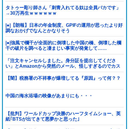
の時間「どんどん延びる乗車時間」
タトゥー彫り師さん「刺青入れてる奴は全員バカです」
→30万再生ｗｗｗｗｗｗ
|●|【朗報】日本の年金制度、GPIFの運用が思ったより好
調なおかげでなんとかなりそう
|●|強風で欄干が全面的に倒壊した中国の橋、倒壊した欄
干の破片を調べると凄まじい事実が発覚して……
「注文キャンセルしました。身分証を提出してくださ
い」とAmazonから突然のメール、怪しすぎるのでカス
タマーに確認したら……
【闇】税務署の不祥事が爆増してる『原因』って何？？
中国の海水浴場の映像があまりにも・・・
【批判】ワールドカップ決勝のハーフタイムショー、英
紙｢BTSが出てきて悪夢かと思った｣