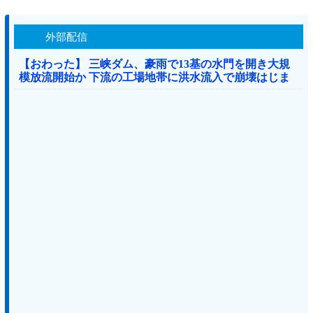
外部配信
【おわった】 三峡ダム、豪雨で13基の水門を開き大規
模放流開始か 下流の工場地帯に洪水流入で崩壊はじま
る