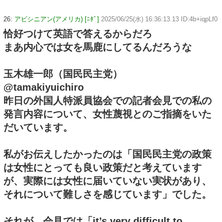
26:
アビシニアン(アメリカ) [ﾆﾀﾞ]
2025/06/25(水) 16:36:13.13 ID:4b+iqpLf0
恰好つけて英語で答えるからだろ
まあ内心では女を馬鹿にしてるんだろうな
玉木雄一郎（国民民主党）
@tamakiyuichiro
昨日の外国人特派員協会での記者会見での私の
発言内容について、女性蔑視とのご指摘をいた
だいています。
私がお伝えしたかったのは「国民民主党の政策
は女性にとっても良い政策だと考えています
が、実際には女性に届いていない実状があり、
それについて難しさを感じています」でした。
それが、会見では「it’s very difficult to