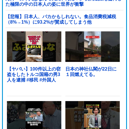
た極限の中の日本人の姿に世界が衝撃
【悲報】日本人、バカかもしれない。食品消費税減税
（8%→1%）に93.2%が賛成してしまう他
【ヤバい】100件以上の窃
日本の神社仏閣が22日に
盗をしたトルコ国籍の男3
１回燃えてる。
人を逮捕 #移民 #外国人