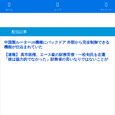
日本第一！ニュース録
ホーム
トップ
サイドバー
配信記事
中国製ルーター20機種にバックドア 外部から完全制御できる
機能が仕込まれていた
【速報】 高市政権、エース級の財務官僚・一松旬氏を左遷
「彼は協力的でなかった」財務省の言いなりではないことが
判明