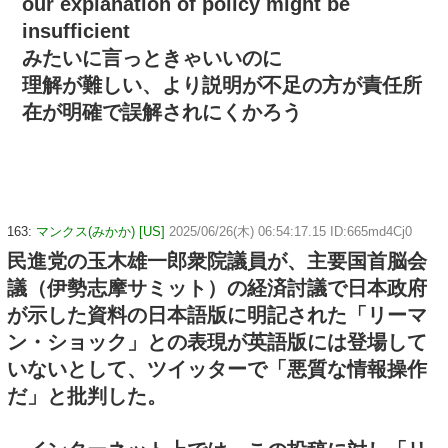
our explanation of policy might be
insufficient
みたいに言っときゃいいのに
理解が難しい、より説明が不足の方が責任所
在が明確で誤解されにくかろう
163:
マンクス(みかか) [US]
2025/06/26(木) 06:54:17.15 ID:665md4Cj0
民進党の玉木雄一郎衆院議員が、主要国首脳会
議（伊勢志摩サミット）の経済討議で日本政府
が示した資料の日本語版に明記された「リーマ
ン・ショック」との表現が英語版には登場して
いないとして、ツイッターで「悪質な情報操作
だ」と批判した。