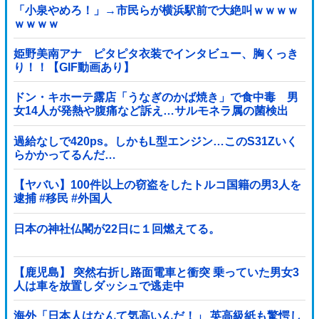
「小泉やめろ！」→市民らが横浜駅前で大絶叫ｗｗｗｗ
ｗｗｗｗ
姫野美南アナ ピタピタ衣装でインタビュー、胸くっき
り！！【GIF動画あり】
ドン・キホーテ露店「うなぎのかば焼き」で食中毒 男
女14人が発熱や腹痛など訴え…サルモネラ属の菌検出
過給なしで420ps。しかもL型エンジン…このS31Zいく
らかかってるんだ…
【ヤバい】100件以上の窃盗をしたトルコ国籍の男3人を
逮捕 #移民 #外国人
日本の神社仏閣が22日に１回燃えてる。
【鹿児島】 突然右折し路面電車と衝突 乗っていた男女3
人は車を放置しダッシュで逃走中
海外「日本人はなんて気高いんだ！」 英高級紙も驚愕し