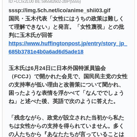
ID:+LCIx2LU0 BE:595582602-2BP(5555)
sssp://img.5ch.net/ico/anime_shii03.gif
国民・玉木代表「女性にはうちの政策は難しく
て理解できない」と発言。「女性蔑視」との批
判に玉木氏が回答
https://www.huffingtonpost.jp/entry/story_jp_
685b3781e4b0a6ad6d5ade18
玉木氏は6月24日に日本外国特派員協会
（FCCJ）で開かれた会見で、国民民主党の女性
の支持率が低い理由と改善策について聞かれ、
困ったような表情を浮かべて「なんででしょう
ね」と述べた後、英語で次のように答えた。
「残念ながら、政党が設立された当初から私た
ちは女性からの支持を得られていません。多く
の人たちから『あなたたちが言っていることは