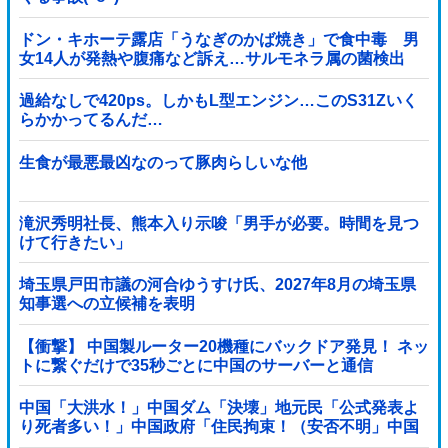
ドン・キホーテ露店「うなぎのかば焼き」で食中毒 男
女14人が発熱や腹痛など訴え…サルモネラ属の菌検出
過給なしで420ps。しかもL型エンジン…このS31Zいく
らかかってるんだ…
生食が最悪最凶なのって豚肉らしいな他
滝沢秀明社長、熊本入り示唆「男手が必要。時間を見つ
けて行きたい」
埼玉県戸田市議の河合ゆうすけ氏、2027年8月の埼玉県
知事選への立候補を表明
【衝撃】 中国製ルーター20機種にバックドア発見！ ネッ
トに繋ぐだけで35秒ごとに中国のサーバーと通信
中国「大洪水！」中国ダム「決壊」地元民「公式発表よ
り死者多い！」中国政府「住民拘束！（安否不明」中国
当局「救助隊動画も削除」台風13号「三峡ダム接近中」