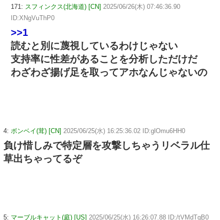
171:
スフィンクス(北海道) [CN]
2025/06/26(木) 07:46:36.90
ID:XNgVuThP0
>>1
読むと別に蔑視しているわけじゃない
支持率に性差があることを分析しただけだ
わざわざ揚げ足を取ってアホなんじゃないの
4:
ボンベイ(茸) [CN]
2025/06/25(水) 16:25:36.02 ID:glOmu6HH0
負け惜しみで特定層を攻撃しちゃうリベラル仕
草出ちゃってるぞ
5:
マーブルキャット(庭) [US]
2025/06/25(水) 16:26:07.88 ID:/tVMdTgB0