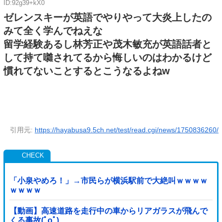
ID:92g39+kX0
ゼレンスキーが英語でやりやって大炎上したの
みて全く学んでねえな
留学経験あるし林芳正や茂木敏充が英語話者と
して持て囃されてるから悔しいのはわかるけど
慣れてないことするとこうなるよねw
引用元:
https://hayabusa9.5ch.net/test/read.cgi/news/1750836260/
「小泉やめろ！」→市民らが横浜駅前で大絶叫ｗｗｗｗ
ｗｗｗｗ
【動画】高速道路を走行中の車からリアガラスが飛んで
くる事故(ﾟoﾟ)