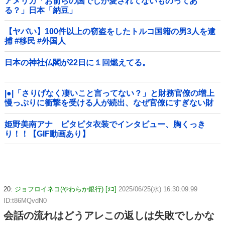
アメリカ「お前らの国でしか愛されてないものってあ
る？」日本「納豆」
【ヤバい】100件以上の窃盗をしたトルコ国籍の男3人を逮
捕 #移民 #外国人
日本の神社仏閣が22日に１回燃えてる。
|●|「さりげなく凄いこと言ってない？」と財務官僚の増上
慢っぷりに衝撃を受ける人が続出、なぜ官僚にすぎない財
務省が……
姫野美南アナ ピタピタ衣装でインタビュー、胸くっき
り！！【GIF動画あり】
20:
ジョフロイネコ(やわらか銀行) [ﾇｺ]
2025/06/25(水) 16:30:09.99
ID:t86MQvdN0
会話の流れはどうアレこの返しは失敗でしかな