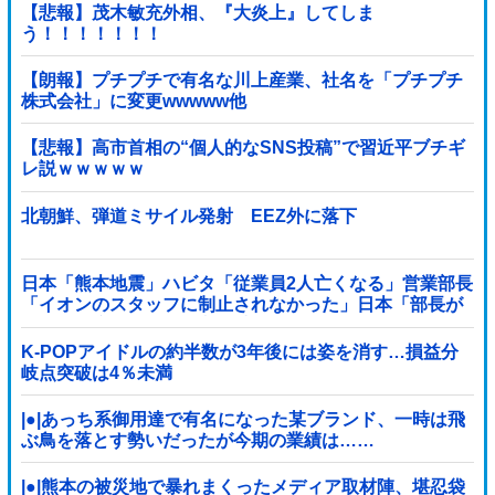
【悲報】茂木敏充外相、『大炎上』してしま
う！！！！！！！
【朗報】プチプチで有名な川上産業、社名を「プチプチ
株式会社」に変更wwwww他
【悲報】高市首相の“個人的なSNS投稿”で習近平ブチギ
レ説ｗｗｗｗｗ
北朝鮮、弾道ミサイル発射 EEZ外に落下
日本「熊本地震」ハビタ「従業員2人亡くなる」営業部長
「イオンのスタッフに制止されなかった」日本「部長が
連絡後の店員行動を証言（謎」イオン「再入館可能の事
実ない」→
K-POPアイドルの約半数が3年後には姿を消す…損益分
岐点突破は4％未満
|●|あっち系御用達で有名になった某ブランド、一時は飛
ぶ鳥を落とす勢いだったが今期の業績は……
|●|熊本の被災地で暴れまくったメディア取材陣、堪忍袋