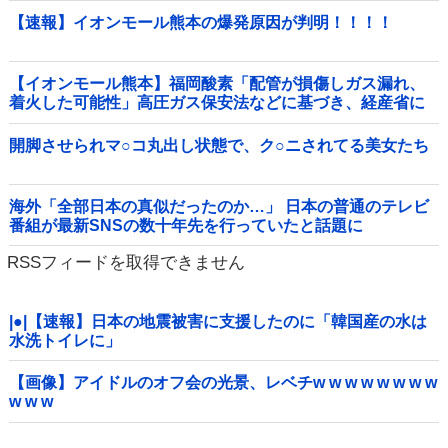
【速報】イオンモール熊本の爆発原因が判明！！！！
【イオンモール熊本】福岡酸素「配管が損傷しガス漏れ、
着火した可能性」高圧ガス保安法などに基づき、経産省に
報告他
開脚させられマ○コ丸出し状態で、ク○ニされてる美女たち
海外「全部日本の真似だったのか…」 日本の普通のテレビ
番組が最新SNSの数十年先を行っていたと話題に
RSSフィードを取得できません
|●|【速報】日本の地震被害に支援したのに「韓国産の水は
水洗トイレに」
【画像】アイドルのオフ会の光景、レベチw w w w w w w w
w w w