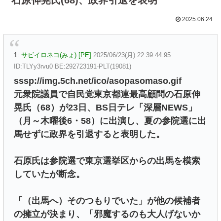
2025.06.24
1:
サビイロネコ(みょ) [PE]
2025/06/23(月) 22:39:44.95
ID:TLYy3rvu0 BE:292723191-PLT(19081)
sssp://img.5ch.net/ico/asopasomaso.gif
元衆院議員で自民党東京都連最高顧問の石原伸
晃氏（68）が23日、BS日テレ「深層NEWS」
（月～木曜後6・58）に出演し、夏の参院選に出
馬せずに政界を引退すると表明した。
石原氏は参院選で東京選挙区からの出馬を模索
していたが断念。
「（出馬へ）そのつもりでいた」が他の候補者
の擁立が決まり、「邪魔するのも大人げないか