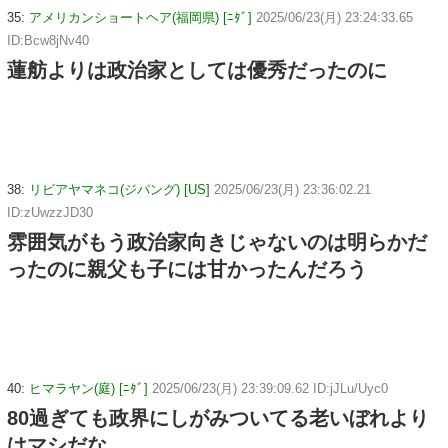
35:
アメリカンショートヘア(福岡県) [ﾆﾀﾞ]
2025/06/23(月) 23:24:33.65
ID:Bcw8jNv40
蓮舫よりは政治家としては優秀だったのに
38:
リビアヤマネコ(ジパング) [US]
2025/06/23(月) 23:36:02.21
ID:zUwzzJD30
雰囲気がもう政治家向きじゃないのは明らかだ
ったのに親父も子には甘かったんだろう
40:
ヒマラヤン(庭) [ﾆﾀﾞ]
2025/06/23(月) 23:39:09.62 ID:jJLu/Uyc0
80過ぎても政界にしがみついてる老いぼれより
はマシだな