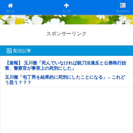
日本第一！ニュース録
ホーム
トップ
サイドバー
スポンサーリンク
配信記事
【速報】 玉川徹「死んでいなければ銃刀法違反と公務執行妨
害、警察官が事実上の死刑にした」
玉川徹「包丁男を結果的に死刑にしたことになる」←これど
う思う？？？