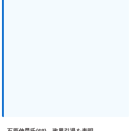
石原伸晃氏(68)、政界引退を表明