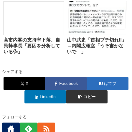
高市内閣の支持率下落、自
山中武史「首相ブチ切れ!!」
民幹事長「要因を分析して
→内閣広報室「うそ書かな
いる💦」
いで…」
シェアする
X
Facebook
はてブ
LinkedIn
コピー
フォローする