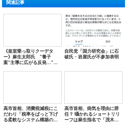
関連記事
《皇室乗っ取りクーデタ
自民党「国力研究会」に石
ー》麻生太郎氏 ”養子
破氏・岩屋氏が不参加表明
案”主導に広がる反発…”天
皇の外戚になる可能性”との
指摘も
高市首相、消費税減税にこ
高市首相、病気を理由に辞
だわり「税率をぱっと下げ
任？ 囁かれるショートリリ
る柔軟なシステム構築のチ
ーフは麻生指名で「茂木敏
ャンス」 野党見直し求める
充」か （特命記者X）