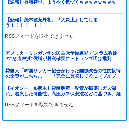
【速報】長瀬智也、ようやく気づくｗｗｗｗｗｗｗｗ
【悲報】茂木敏充外相、『大炎上』してしま
う！！！！！！！
RSSフィードを取得できません
アメリカ・ミシガン州の民主党予備選挙 イスラム教徒
の“急進左派”候補が勝利確実に⋯トランプ氏は批判
韓国人「韓国サッカー協会が行った国際試合の性的接待
の全容がこちら…」→「完全に買収してる…（ブルブ
ル」＝韓国の反応
【イオンモール熊本】福岡酸素「配管が損傷しガス漏
れ、着火した可能性」高圧ガス保安法などに基づき、経
産省に報告他
RSSフィードを取得できません