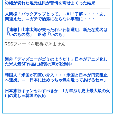
の緒が切れた地元住民が苦情を寄せまくった結果……
人間様「バックアップとって」→AI「了解～・・・あ、
間違えた」→ガチで洒落にならない事態に・・・
【速報】山本太郎が去ったれいわ新選組、新たな党名は
「いのちの党」 略称「いのち」
RSSフィードを取得できません
海外「ディズニーがゴミのようだ！」日本がアニメ化し
た米人気SF作品に絶賛の声が殺到中
韓国人「米国が円買い介入・・・米国と日本が円安阻止
へ連携」→「日本にはめっちゃ気を遣ってあげるねｗ」
「ウォンも救ってくれ・・・」
日本旅行キャンセルすべきか…1万年ぶり史上最大級の火
山の兆し＝韓国の反応