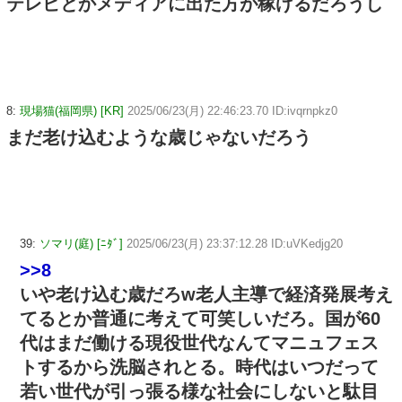
テレビとかメディアに出た方が稼げるだろうし
8:
現場猫(福岡県) [KR]
2025/06/23(月) 22:46:23.70 ID:ivqrnpkz0
まだ老け込むような歳じゃないだろう
39:
ソマリ(庭) [ﾆﾀﾞ]
2025/06/23(月) 23:37:12.28 ID:uVKedjg20
>>8
いや老け込む歳だろw老人主導で経済発展考え
てるとか普通に考えて可笑しいだろ。国が60
代はまだ働ける現役世代なんてマニュフェス
トするから洗脳されとる。時代はいつだって
若い世代が引っ張る様な社会にしないと駄目