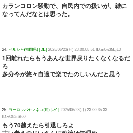
カランコロン騒動で、自民内での扱いが、雑に
なってんだなとは思った。
24:
ペルシャ(福岡県) [DE]
2025/06/23(月) 23:00:08.51 ID:m0w35EjL0
1回離れたらもうあんな世界戻りたくなくなるだ
ろ
多分今が悠々自適で楽でたのしいんだと思う
25:
ヨーロッパヤマネコ(茸) [ﾆﾀﾞ]
2025/06/23(月) 23:00:35.33
ID:vO83rSte0
もう70越えたら引退しろよ