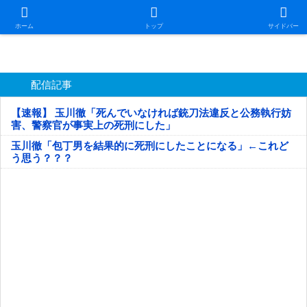
日本第一！ニュース録
ホーム
トップ
サイドバー
配信記事
【速報】 玉川徹「死んでいなければ銃刀法違反と公務執行妨
害、警察官が事実上の死刑にした」
玉川徹「包丁男を結果的に死刑にしたことになる」←これど
う思う？？？