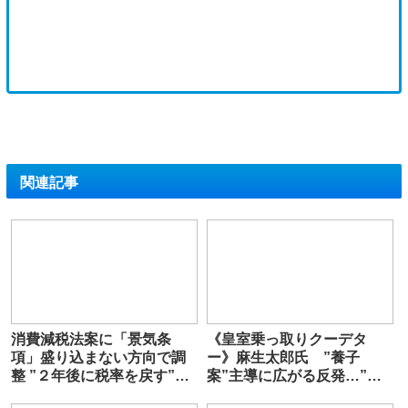
関連記事
消費減税法案に「景気条
《皇室乗っ取りクーデタ
項」盛り込まない方向で調
ー》麻生太郎氏 ”養子
整 ”２年後に税率を戻す”と
案”主導に広がる反発…”天
の高市​氏の強い意志
皇の外戚になる可能性”との