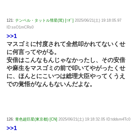
121:
テンペル・タットル彗星(茸) [ﾆﾀﾞ]
2025/06/21(土) 19:18:05.97
ID:ssO1mCRs0
>>1
マスゴミに忖度されて全然叩かれてないくせ
に何言ってやがる。
安倍はこんなもんじゃなかったし、その安倍
や麻生をマスゴミの前で叩いてやがったくせ
に、ほんとにこいつは総理大臣やってくうえ
での覚悟がなんもないんだよな。
126:
青色超巨星(東京都) [CN]
2025/06/21(土) 19:18:32.05 ID:tddsm4Tc0
>>1