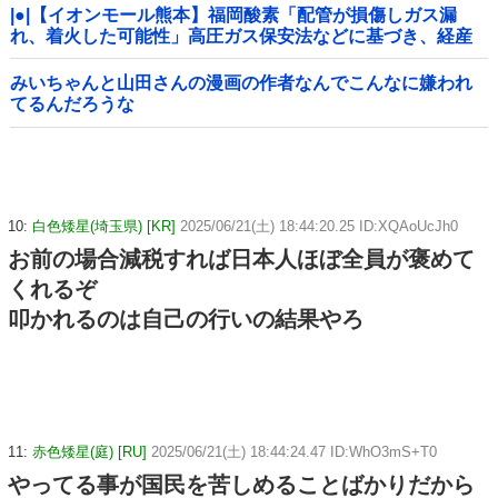
|●|【イオンモール熊本】福岡酸素「配管が損傷しガス漏
れ、着火した可能性」高圧ガス保安法などに基づき、経産
省に報告
みいちゃんと山田さんの漫画の作者なんでこんなに嫌われ
てるんだろうな
10:
白色矮星(埼玉県) [KR]
2025/06/21(土) 18:44:20.25 ID:XQAoUcJh0
お前の場合減税すれば日本人ほぼ全員が褒めて
くれるぞ
叩かれるのは自己の行いの結果やろ
11:
赤色矮星(庭) [RU]
2025/06/21(土) 18:44:24.47 ID:WhO3mS+T0
やってる事が国民を苦しめることばかりだから