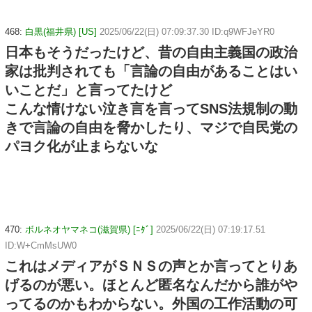
468:
白黒(福井県) [US]
2025/06/22(日) 07:09:37.30 ID:q9WFJeYR0
日本もそうだったけど、昔の自由主義国の政治
家は批判されても「言論の自由があることはい
いことだ」と言ってたけど
こんな情けない泣き言を言ってSNS法規制の動
きで言論の自由を脅かしたり、マジで自民党の
パヨク化が止まらないな
470:
ボルネオヤマネコ(滋賀県) [ﾆﾀﾞ]
2025/06/22(日) 07:19:17.51
ID:W+CmMsUW0
これはメディアがＳＮＳの声とか言ってとりあ
げるのが悪い。ほとんど匿名なんだから誰がや
ってるのかもわからない。外国の工作活動の可