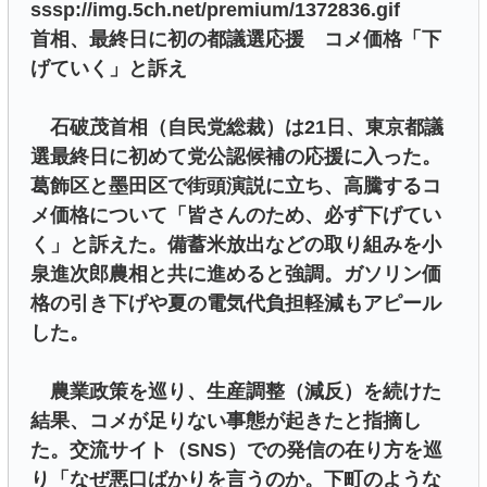
sssp://img.5ch.net/premium/1372836.gif
首相、最終日に初の都議選応援 コメ価格「下
げていく」と訴え
石破茂首相（自民党総裁）は21日、東京都議
選最終日に初めて党公認候補の応援に入った。
葛飾区と墨田区で街頭演説に立ち、高騰するコ
メ価格について「皆さんのため、必ず下げてい
く」と訴えた。備蓄米放出などの取り組みを小
泉進次郎農相と共に進めると強調。ガソリン価
格の引き下げや夏の電気代負担軽減もアピール
した。
農業政策を巡り、生産調整（減反）を続けた
結果、コメが足りない事態が起きたと指摘し
た。交流サイト（SNS）での発信の在り方を巡
り「なぜ悪口ばかりを言うのか。下町のような