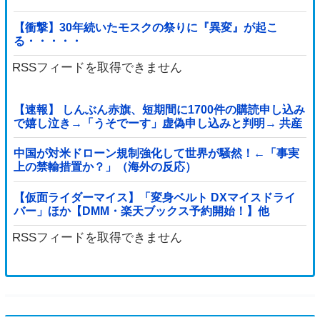
【衝撃】30年続いたモスクの祭りに『異変』が起こ
る・・・・・
RSSフィードを取得できません
【速報】 しんぶん赤旗、短期間に1700件の購読申し込み
で嬉し泣き→「うそでーす」虚偽申し込みと判明→ 共産
党が刑事告訴「厳重な処罰を求める」
中国が対米ドローン規制強化して世界が騒然！←「事実
上の禁輸措置か？」（海外の反応）
【仮面ライダーマイス】「変身ベルト DXマイスドライ
バー」ほか【DMM・楽天ブックス予約開始！】他
RSSフィードを取得できません