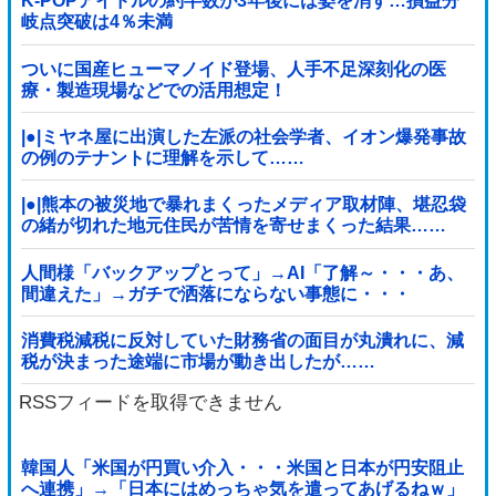
K-POPアイドルの約半数が3年後には姿を消す…損益分
岐点突破は4％未満
ついに国産ヒューマノイド登場、人手不足深刻化の医
療・製造現場などでの活用想定！
|●|ミヤネ屋に出演した左派の社会学者、イオン爆発事故
の例のテナントに理解を示して……
|●|熊本の被災地で暴れまくったメディア取材陣、堪忍袋
の緒が切れた地元住民が苦情を寄せまくった結果……
人間様「バックアップとって」→AI「了解～・・・あ、
間違えた」→ガチで洒落にならない事態に・・・
消費税減税に反対していた財務省の面目が丸潰れに、減
税が決まった途端に市場が動き出したが……
RSSフィードを取得できません
韓国人「米国が円買い介入・・・米国と日本が円安阻止
へ連携」→「日本にはめっちゃ気を遣ってあげるねｗ」