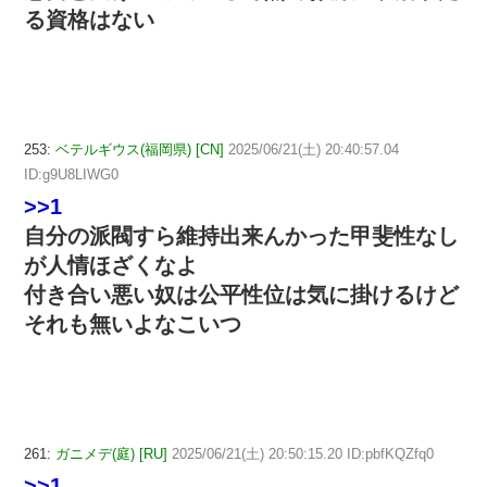
る資格はない
253:
ベテルギウス(福岡県) [CN]
2025/06/21(土) 20:40:57.04
ID:g9U8LIWG0
>>1
自分の派閥すら維持出来んかった甲斐性なし
が人情ほざくなよ
付き合い悪い奴は公平性位は気に掛けるけど
それも無いよなこいつ
261:
ガニメデ(庭) [RU]
2025/06/21(土) 20:50:15.20 ID:pbfKQZfq0
>>1