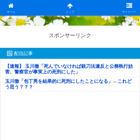
日本第一！ニュース録
ホーム
トップ
サイドバー
スポンサーリンク
配信記事
【速報】 玉川徹「死んでいなければ銃刀法違反と公務執行妨
害、警察官が事実上の死刑にした」
玉川徹「包丁男を結果的に死刑にしたことになる」←これど
う思う？？？