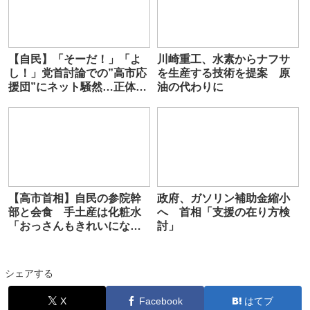
【自民】「そーだ！」「よ
川崎重工、水素からナフサ
し！」党首討論での”高市応
を生産する技術を提案 原
援団”にネット騒然…正体と
油の代わりに
動員された恥ずかしい事情
【高市首相】自民の参院幹
政府、ガソリン補助金縮小
部と会食 手土産は化粧水
へ 首相「支援の在り方検
「おっさんもきれいになろ
討」
うキャンペーン」
シェアする
X
Facebook
はてブ