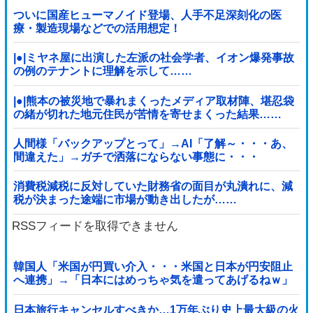
ついに国産ヒューマノイド登場、人手不足深刻化の医
療・製造現場などでの活用想定！
|●|ミヤネ屋に出演した左派の社会学者、イオン爆発事故
の例のテナントに理解を示して……
|●|熊本の被災地で暴れまくったメディア取材陣、堪忍袋
の緒が切れた地元住民が苦情を寄せまくった結果……
人間様「バックアップとって」→AI「了解～・・・あ、
間違えた」→ガチで洒落にならない事態に・・・
消費税減税に反対していた財務省の面目が丸潰れに、減
税が決まった途端に市場が動き出したが……
RSSフィードを取得できません
韓国人「米国が円買い介入・・・米国と日本が円安阻止
へ連携」→「日本にはめっちゃ気を遣ってあげるねｗ」
「ウォンも救ってくれ・・・」
日本旅行キャンセルすべきか…1万年ぶり史上最大級の火