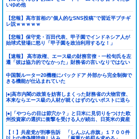
いゆめ他
【悲報】高市首相の“個人的なSNS投稿”で習近平ブチギ
レ説ｗｗｗｗｗ
【悲報】保守党・百田代表、甲子園でインドネシア人が
始球式登場に怒り「甲子園を政治利用するな！」
【速報】 高市政権、エース級の財務官僚・一松旬氏を左
遷「彼は協力的でなかった」財務省の言いなりではない
ことが判明
中国製ルーター20機種にバックドア 外部から完全制御で
きる機能が仕込まれていた
|●|高市内閣の政策を妨害しまくった財務省の大物官僚、
本来ならエース級の人材が就くはずのないポストに送ら
れ……
|●|「やつらの目は節穴か？」と日米に見切りをつけた欧
州投資家の選択に衝撃を受ける人が続出、日英米の資産
を処分して代わりに選んだのは……
【！】共産党が刑事告訴 「しんぶん赤旗」１７００件
以上の虚偽購読申し込み 「厳重な処罰を求める」