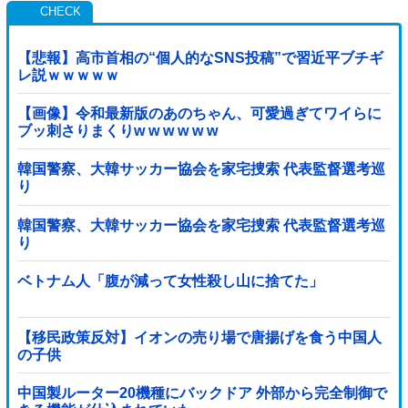
【悲報】高市首相の“個人的なSNS投稿”で習近平ブチギ
レ説ｗｗｗｗｗ
【画像】令和最新版のあのちゃん、可愛過ぎてワイらに
ブッ刺さりまくりw w w w w w
韓国警察、大韓サッカー協会を家宅捜索 代表監督選考巡
り
韓国警察、大韓サッカー協会を家宅捜索 代表監督選考巡
り
ベトナム人「腹が減って女性殺し山に捨てた」
【移民政策反対】イオンの売り場で唐揚げを食う中国人
の子供
中国製ルーター20機種にバックドア 外部から完全制御で