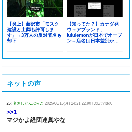
【炎上】藤沢市「モスク
【知ってた？】カナダ発
建設と土葬も許可しま
ウェアブランド、
す」→3万人の反対署名も
lululemonが日本でオープ
却下
ン→店名は日本差別から
できた？
ネットの声
25:
名無しどんぶらこ
2025/06/16(月) 14:21:22.90 ID:L/tn4tId0
>>1
マジかよ経団連糞やな