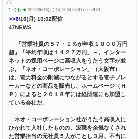
1:
ぐれ ★
2025/06/16(月) 14:13:34.03 ID:o0alafDl9
>>6
/16(月) 10:02配信
47NEWS
「営業社員の５７・１％が年収１０００万円
超」「平均年収は１４２７万円」－。インター
ネットの採用ページに高収入をうたう文字が並
ぶ。「ネオ・コーポレーション」（大阪市）
は、電力料金の削減につながるとする電子ブレ
ーカーなどの商品を販売し、ホームページ（Ｈ
Ｐ）によると２０１８年には経団連にも加盟し
ている会社だ。
ネオ・コーポレーション社がうたう高収入に
ひかれて入社したものの、退職を余儀なくされ
た営業担当の元社員５人がことし３月、不当に