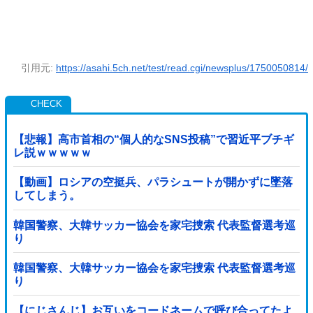
引用元:
https://asahi.5ch.net/test/read.cgi/newsplus/1750050814/
【悲報】高市首相の“個人的なSNS投稿”で習近平ブチギ
レ説ｗｗｗｗｗ
【動画】ロシアの空挺兵、パラシュートが開かずに墜落
してしまう。
韓国警察、大韓サッカー協会を家宅捜索 代表監督選考巡
り
韓国警察、大韓サッカー協会を家宅捜索 代表監督選考巡
り
【にじさんじ】お互いをコードネームで呼び合ってたよ