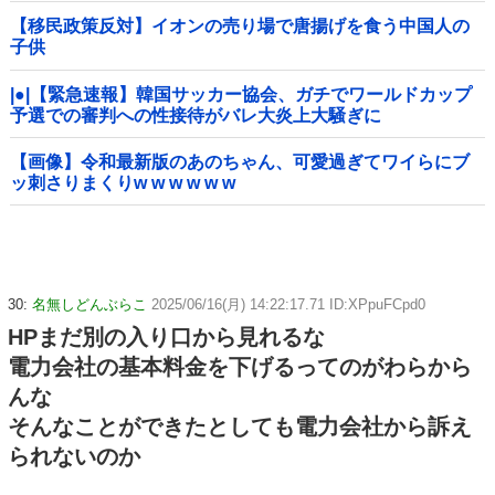
【移民政策反対】イオンの売り場で唐揚げを食う中国人の
子供
|●|【緊急速報】韓国サッカー協会、ガチでワールドカップ
予選での審判への性接待がバレ大炎上大騒ぎに
【画像】令和最新版のあのちゃん、可愛過ぎてワイらにブ
ッ刺さりまくりw w w w w w
30:
名無しどんぶらこ
2025/06/16(月) 14:22:17.71 ID:XPpuFCpd0
HPまだ別の入り口から見れるな
電力会社の基本料金を下げるってのがわらから
んな
そんなことができたとしても電力会社から訴え
られないのか