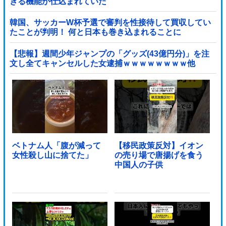
きる機能が仕込まれていた
韓国、サッカーW杯予選で審判を性接待して買収してい
たことが判明！ 何と日本も巻き込まれることに
【悲報】週間少年ジャンプの「グッズ(43億円分)」を注
文し全てキャンセルした女逮捕ｗｗｗｗｗｗｗｗ他
ベトナム人「腹が減って
【移民政策反対】イオン
女性殺し山に捨てた」
の売り場で唐揚げを食う
中国人の子供