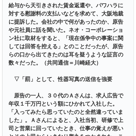
給与から天引きされた賃金返還や、パワハラに
対する慰謝料の支払いなどを求めて、大阪地裁
に提訴した。会社の中で何があったのか、原告
や元社員に話を聞いた。ネオ・コーポレーショ
ン社に取材をすると、「現在係争中の事案に関
しては回答を控える」とのことだったが、原告
らの口から出てきたのは耳を疑うような証言の
数々だった。（共同通信＝川崎経大）
▽「罰」として、性器写真の送信を強要
原告の一人、３０代のＡさんは、求人広告で
年収１千万円という額にひかれて入社した。
「入ってみたら思っていたのと全然違っていま
した」。Ａさんによると、入社当初、研修で上
司と営業に回っていたとき、仕事の覚えが悪い