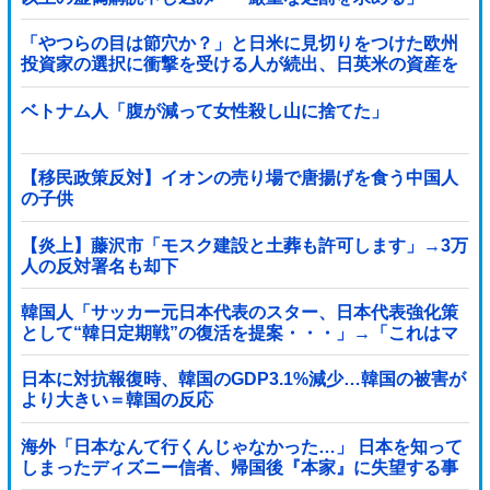
「やつらの目は節穴か？」と日米に見切りをつけた欧州
投資家の選択に衝撃を受ける人が続出、日英米の資産を
処分して代わりに選んだのは……
ベトナム人「腹が減って女性殺し山に捨てた」
【移民政策反対】イオンの売り場で唐揚げを食う中国人
の子供
【炎上】藤沢市「モスク建設と土葬も許可します」→3万
人の反対署名も却下
韓国人「サッカー元日本代表のスター、日本代表強化策
として“韓日定期戦”の復活を提案・・・」→「これはマ
ジで良いと思う」「今すぐやったらガチでボコられるだ
ろうね 10年後にやらないか？」「やめてくれ、勝っても
日本に対抗報復時、韓国のGDP3.1%減少…韓国の被害が
負けても後味が悪い」
より大きい＝韓国の反応
海外「日本なんて行くんじゃなかった…」 日本を知って
しまったディズニー信者、帰国後『本家』に失望する事
態に