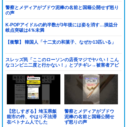
警察とメディアがブドウ泥棒の名前と国籍公開せず怒り
の声
K-POPアイドルの約半数が3年後には姿を消す…損益分
岐点突破は4％未満
【衝撃】 韓国人「十二支の和菓子、なぜか13匹いる」
スレッズ民「ここのローソンの店長マジでヤバい！こん
なコンビニ二度と行かない！」とブチギレ→被害者アピ
するも「ヤバイのはお前だよ」とツッコミ殺到ｗｗｗｗ
ｗｗｗ他
【悲しすぎる】埼玉県飯
警察とメディアがブドウ
能市の件、やはり不法滞
泥棒の名前と国籍公開せ
在ベトナム人でした
ず怒りの声