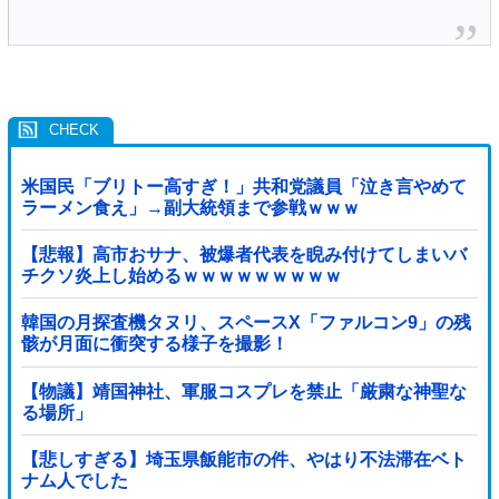
米国民「ブリトー高すぎ！」共和党議員「泣き言やめて
ラーメン食え」→副大統領まで参戦ｗｗｗ
【悲報】高市おサナ、被爆者代表を睨み付けてしまいバ
チクソ炎上し始めるｗｗｗｗｗｗｗｗｗ
韓国の月探査機タヌリ、スペースX「ファルコン9」の残
骸が月面に衝突する様子を撮影！
【物議】靖国神社、軍服コスプレを禁止「厳粛な神聖な
る場所」
【悲しすぎる】埼玉県飯能市の件、やはり不法滞在ベト
ナム人でした