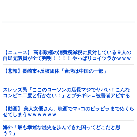
【ニュース】 高市政権の消費税減税に反対している９人の
自民党議員が全て判明！！！！ やっぱりコイツラかｗｗｗ
ｗｗ
【悲報】長崎市+反核団体「台湾は中国の一部」
スレッズ民「ここのローソンの店長マジでヤバい！こんな
コンビニ二度と行かない！」とブチギレ→被害者アピする
も「ヤバイのはお前だよ」とツッコミ殺到ｗｗｗｗｗｗｗ
他
【動画】 美人女優さん、映画でマ○コのビラビラまでめくら
せてしまうｗｗｗｗｗｗ
海外「最も幸運な歴史を歩んできた国ってどこだと思
う？」