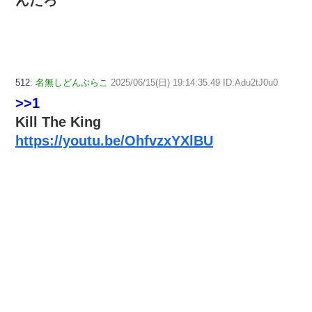
512:
名無しどんぶらこ
2025/06/15(日) 19:14:35.49 ID:Adu2tJ0u0
>>1
Kill The King
https://youtu.be/OhfvzxYXlBU