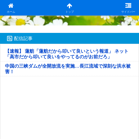
日本第一！ニュース録
ホーム
トップ
サイドバー
配信記事
【速報】 蓮舫「蓮舫だから叩いて良いという報道」 ネット
「高市だから叩いて良いをやってるのがお前だろ」
中国の三峡ダムが全開放流を実施…長江流域で深刻な洪水被
害！