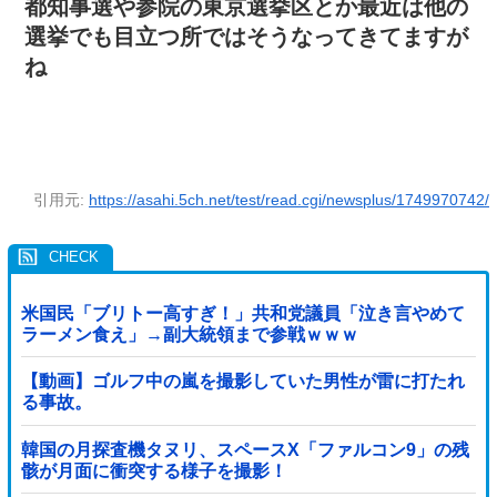
都知事選や参院の東京選挙区とか最近は他の
選挙でも目立つ所ではそうなってきてますが
ね
引用元:
https://asahi.5ch.net/test/read.cgi/newsplus/1749970742/
米国民「ブリトー高すぎ！」共和党議員「泣き言やめて
ラーメン食え」→副大統領まで参戦ｗｗｗ
【動画】ゴルフ中の嵐を撮影していた男性が雷に打たれ
る事故。
韓国の月探査機タヌリ、スペースX「ファルコン9」の残
骸が月面に衝突する様子を撮影！