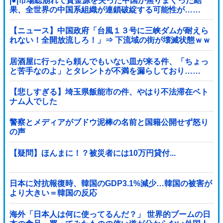
|●|市場総崩れで資金源を失った中国が焦りまくった結
果、全世界の中国系組織が連鎖破綻する可能性が……
【ニュース】中国政府「台風１３号に三峡ダムが耐えら
れない！全開放流しろ！」⇒ 下流域の街が壊滅状態ｗｗ
ｗｗｗ
居酒屋に行ったら頼んでもいない皿が来る件、「ちょっ
と苦手なのよ」とタレントが不満を漏らしており……
【悲しすぎる】埼玉県飯能市の件、やはり不法滞在ベト
ナム人でした
警察とメディアがブドウ泥棒の名前と国籍公開せず怒り
の声
【疑問】ほんまに！？被災者には10万円貸付...
日本に対抗報復時、韓国のGDP3.1%減少…韓国の被害が
より大きい＝韓国の反応
海外「日本人は何に使ってるんだ？」 世界的ブームの日