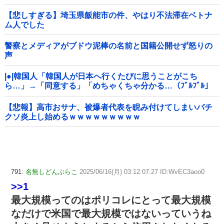
【悲しすぎる】埼玉県飯能市の件、やはり不法滞在ベトナ
ム人でした
警察とメディアがブドウ泥棒の名前と国籍公開せず怒りの
声
|●|韓国人「韓国人が日本へ行くたびに思うことがこち
ら…」→「同意する」「めちゃくちゃ分かる…（ﾌﾞﾙﾌﾞﾙ」
＝韓国の反応
【悲報】高市おサナ、被爆者代表を睨み付けてしまいバチ
クソ炎上し始めるｗｗｗｗｗｗｗｗｗ
791:
名無しどんぶらこ
2025/06/16(月) 03:12:07.27 ID:WvEC3aoo0
>>1
最大規模ってのはポリコレにとって最大規模
なだけで米国で最大規模ではないっていうね