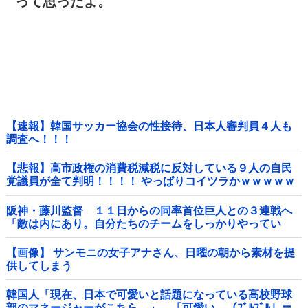
って思ったよ。
【速報】韓国サッカー協会の性接待、日本人審判員４人も
調査へ！！！
【悲報】高市政権の消費税減税に反対している９人の自民
党議員が全て判明！！！！ やっぱりコイツラかｗｗｗｗｗ
阪神・藤川監督 １１日からの同率首位巨人との３連戦へ
「敵は内にあり。自分たちのチームをしっかりやってい
く」他
【画像】 サンモニの女子アナさん、日曜の朝から素材を提
供してしまう
韓国人「現在、日本で可愛いと話題になっている高校野球
部のマネージャーがこちら…」→「可愛い…（ﾌﾞﾙﾌﾞﾙ」＝