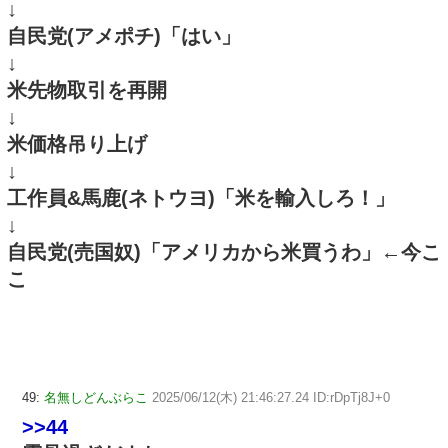
↓
自民党(アメポチ)「はい」
↓
米先物取引を再開
↓
米価格吊り上げ
↓
工作員&馬鹿(ネトウヨ)「米を輸入しろ！」
↓
自民党(売国奴)「アメリカから米買うわ」←今こ
こ
49:
名無しどんぶらこ
2025/06/12(木) 21:46:27.24 ID:rDpTj8J+0
>>44