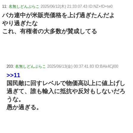
11:
名無しどんぶらこ
2025/06/12(木) 21:33:07.43 ID:NZ+fD+te0
バカ連中が米販売価格を上げ過ぎたんだよ
やり過ぎたな
これ、有権者の大多数が賛成してる
203:
名無しどんぶらこ
2025/06/13(金) 00:37:41.83 ID:BAk4Cjl00
>>11
国民敵に回すレベルで物価高以上に値上げし
過ぎて、誰も輸入に抵抗や反対もしないだろ
うな。
愚か過ぎる。