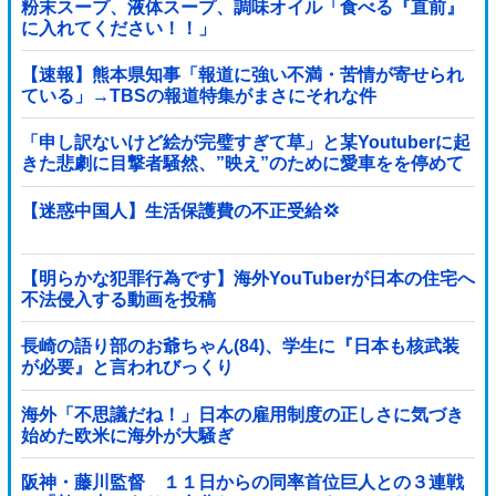
粉末スープ、液体スープ、調味オイル「食べる『直前』
に入れてください！！」
【速報】熊本県知事「報道に強い不満・苦情が寄せられ
ている」→TBSの報道特集がまさにそれな件
「申し訳ないけど絵が完璧すぎて草」と某Youtuberに起
きた悲劇に目撃者騒然、”映え”のために愛車をを停めて
撮影していたら……
【迷惑中国人】生活保護費の不正受給💢
【明らかな犯罪行為です】海外YouTuberが日本の住宅へ
不法侵入する動画を投稿
長崎の語り部のお爺ちゃん(84)、学生に『日本も核武装
が必要』と言われびっくり
海外「不思議だね！」日本の雇用制度の正しさに気づき
始めた欧米に海外が大騒ぎ
阪神・藤川監督 １１日からの同率首位巨人との３連戦