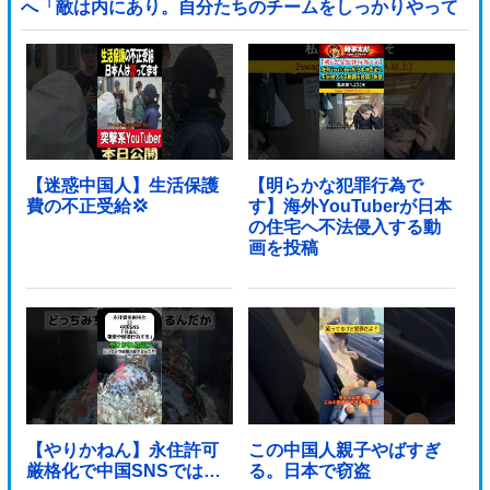
へ「敵は内にあり。自分たちのチームをしっかりやって
いく」他
【迷惑中国人】生活保護
【明らかな犯罪行為で
費の不正受給💢
す】海外YouTuberが日本
の住宅へ不法侵入する動
画を投稿
【やりかねん】永住許可
この中国人親子やばすぎ
厳格化で中国SNSでは…
る。日本で窃盗