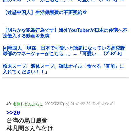
韓国の反応
【迷惑中国人】生活保護費の不正受給💢
【明らかな犯罪行為です】海外YouTuberが日本の住宅へ不
法侵入する動画を投稿
|●|韓国人「現在、日本で可愛いと話題になっている高校野
球部のマネージャーがこちら…」→「可愛い…（ﾌﾞﾙﾌﾞﾙ」
＝韓国の反応
粉末スープ、液体スープ、調味オイル「食べる『直前』に
入れてください！！」
40:
名無しどんぶらこ
2025/06/12(木) 21:41:23.86 ID:djLkjXc+0
>>29
台湾の烏日農會
林凡閔さん作付け