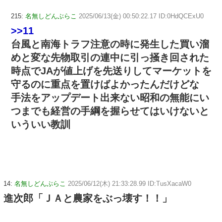
215:
名無しどんぶらこ
2025/06/13(金) 00:50:22.17 ID:0HdQCExU0
>>11
台風と南海トラフ注意の時に発生した買い溜
めと変な先物取引の連中に引っ掻き回された
時点でJAが値上げを先送りしてマーケットを
守るのに重点を置けばよかったんだけどな
手法をアップデート出来ない昭和の無能にい
つまでも経営の手綱を握らせてはいけないと
いういい教訓
14:
名無しどんぶらこ
2025/06/12(木) 21:33:28.99 ID:TusXacaW0
進次郎「ＪＡと農家をぶっ壊す！！」