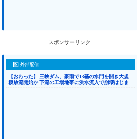
スポンサーリンク
外部配信
【おわった】 三峡ダム、豪雨で13基の水門を開き大規
模放流開始か 下流の工場地帯に洪水流入で崩壊はじま
る