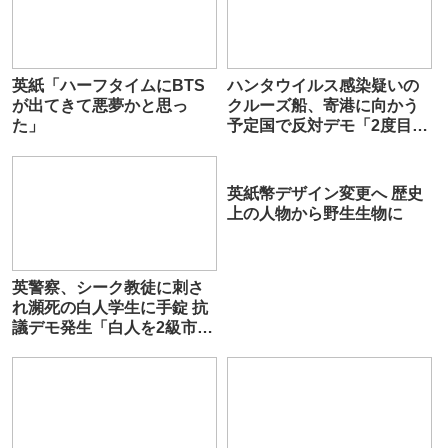
英紙「ハーフタイムにBTS
ハンタウイルス感染疑いの
が出てきて悪夢かと思っ
クルーズ船、寄港に向かう
た」
予定国で反対デモ「2度目の
ロックダウン望んでいな
い」
英紙幣デザイン変更へ 歴史
上の人物から野生生物に
英警察、シーク教徒に刺さ
れ瀕死の白人学生に手錠 抗
議デモ発生「白人を2級市民
扱い」