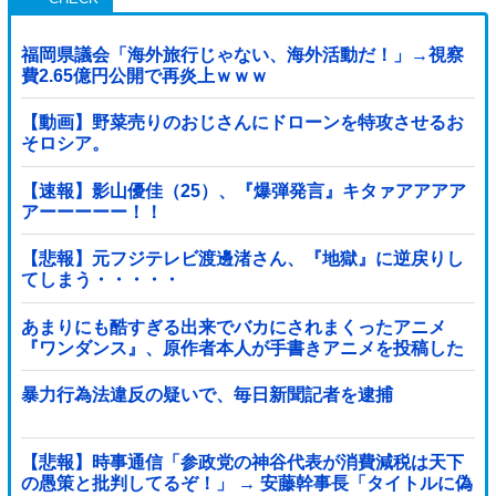
福岡県議会「海外旅行じゃない、海外活動だ！」→視察
費2.65億円公開で再炎上ｗｗｗ
【動画】野菜売りのおじさんにドローンを特攻させるお
そロシア。
【速報】影山優佳（25）、『爆弾発言』キタァアアアア
アーーーーー！！
【悲報】元フジテレビ渡邊渚さん、『地獄』に逆戻りし
てしまう・・・・・
あまりにも酷すぎる出来でバカにされまくったアニメ
『ワンダンス』、原作者本人が手書きアニメを投稿した
結果・・・ｗｗｗｗｗｗ他
暴力行為法違反の疑いで、毎日新聞記者を逮捕
【悲報】時事通信「参政党の神谷代表が消費減税は天下
の愚策と批判してるぞ！」 → 安藤幹事長「タイトルに偽