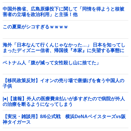
中国外務省、広島原爆投下に関して「同情を得ようと核被
害者の立場を政治利用」と主張！他
この夏菜がシコすぎるｗｗｗｗ
海外「日本なんて行くんじゃなかった…」 日本を知ってし
まったディズニー信者、帰国後『本家』に失望する事態に
ベトナム人「腹が減って女性殺し山に捨てた」
【移民政策反対】イオンの売り場で唐揚げを食う中国人の
子供
|●|【速報】外人の医療費未払いが多すぎたので病院が外人
の治療を断るようになってしまう
【実況・雑談用】8/6公式戦 横浜DeNAベイスターズvs阪
神タイガース