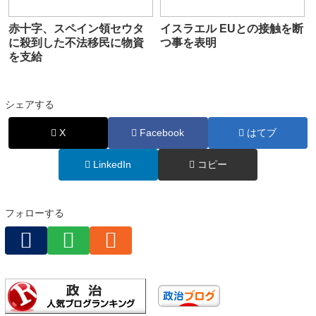
赤十字、スペイン領セウタ
イスラエル EUとの接触を断
に殺到した不法移民に物資
つ事を表明
を支給
シェアする
X
Facebook
はてブ
LinkedIn
コピー
フォローする