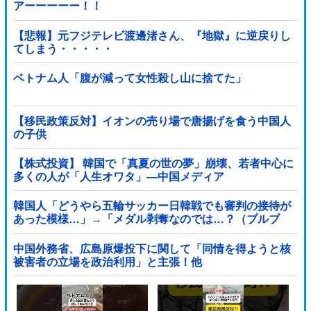
アーーーーー！！
【悲報】元フジテレビ渡邊渚さん、『地獄』に逆戻りし
てしまう・・・・・
ベトナム人「腹が減って女性殺し山に捨てた」
【移民政策反対】イオンの売り場で唐揚げを食う中国人
の子供
【株式投資】 韓国で「真夏の世の夢」崩壊、若者中心に
多くの人が「人生オワタ」―中国メディア
韓国人「どうやら五輪サッカー日韓戦でも審判の接待が
あった模様…」→「メダル剥奪なのでは…？（ブルブ
ル」＝韓国の反応
中国外務省、広島原爆投下に関して「同情を得ようと核
被害者の立場を政治利用」と主張！他