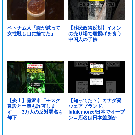
ベトナム人「腹が減って
【移民政策反対】イオン
女性殺し山に捨てた」
の売り場で唐揚げを食う
中国人の子供
【炎上】藤沢市「モスク
【知ってた？】カナダ発
建設と土葬も許可しま
ウェアブランド、
す」→3万人の反対署名も
lululemonが日本でオープ
却下
ン→店名は日本差別から
できた？