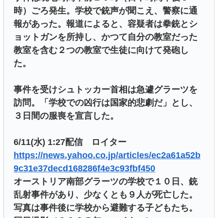
時）ごろ発生。学校で銃声が聞こえ、警察に通
報があった。報道によると、容疑者は拳銃とシ
ョットガンを所持し、かつて自分の教室だった
教室を含む２つの教室で生徒に向けて発砲し
た。
事件を受けシュトッカー首相は急遽グラーツを
訪問。「学校での凶行は国家的悲劇だ」とし、
３日間の服喪を宣言した。
6/11(水) 1:27配信 ロイター
https://news.yahoo.co.jp/articles/ec2a61a52b
9c31e37decd168286f4e3c93fbf450
オーストリア南部グラーツの学校で１０日、銃
乱射事件があり、少なくとも９人が死亡した。
写真は事件後に学校から避難する子どもたち。