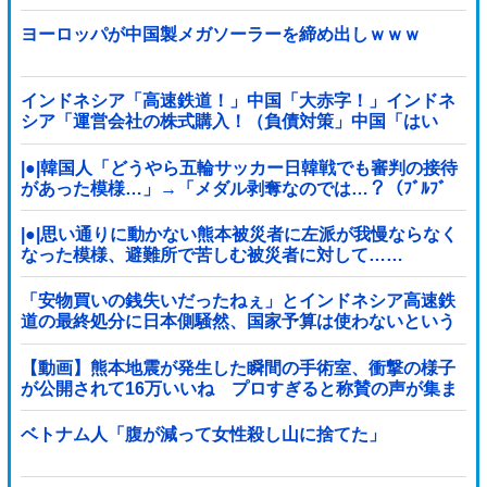
りあり！『参政党は消費税廃止派、減税派』」ｗｗｗｗ
ｗｗｗｗ
ヨーロッパが中国製メガソーラーを締め出しｗｗｗ
インドネシア「高速鉄道！」中国「大赤字！」インドネ
シア「運営会社の株式購入！（負債対策」中国「はい
（巨額負債」インドネシア「700km延伸計画！（実質中
止」→
|●|韓国人「どうやら五輪サッカー日韓戦でも審判の接待
があった模様…」→「メダル剥奪なのでは…？（ﾌﾞﾙﾌﾞ
ﾙ」＝韓国の反応
|●|思い通りに動かない熊本被災者に左派が我慢ならなく
なった模様、避難所で苦しむ被災者に対して……
「安物買いの銭失いだったねぇ」とインドネシア高速鉄
道の最終処分に日本側騒然、国家予算は使わないという
と何が財源なんだ？
【動画】熊本地震が発生した瞬間の手術室、衝撃の様子
が公開されて16万いいね プロすぎると称賛の声が集ま
る
ベトナム人「腹が減って女性殺し山に捨てた」