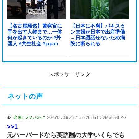
【名古屋騒然】警察官に
【日本に不満】パキスタ
手を出す人物まで…一体
ン夫婦が日本で出産準備
何が起きているのか #外
→日本語話せないため病
国人 #共生社会 #japan
院に断られる
スポンサーリンク
ネットの声
82:
名無しどんぶらこ
2025/06/03(火) 21:55:28.35 ID:VMpB64EA0
>>1
元ハーバードなら英語圏の大学いくらでも