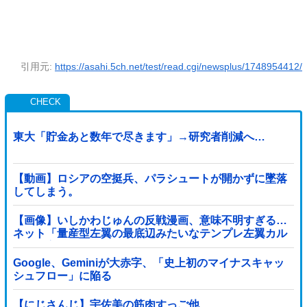
引用元:
https://asahi.5ch.net/test/read.cgi/newsplus/1748954412/
東大「貯金あと数年で尽きます」→研究者削減へ…
【動画】ロシアの空挺兵、パラシュートが開かずに墜落
してしまう。
【画像】いしかわじゅんの反戦漫画、意味不明すぎる…
ネット「量産型左翼の最底辺みたいなテンプレ左翼カル
ト陰謀妄想漫画しか描けなくなってる」
Google、Geminiが大赤字、「史上初のマイナスキャッ
シュフロー」に陥る
【にじさんじ】宇佐美の筋肉すっご他