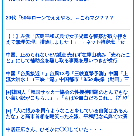
20代「50年ローンでええやろ」←これマジ？？？
【！】左派「広島平和式典で女子児童を警察が取り押さ
えて無理矢理、排除しました！」 → ネット特定班「女
児？全学連のプロ活動家では？」
中国、止められないEV製造 売れず在庫山積み「売れたこ
と」にして補助金を騙し取る事案を思いつきが横行
中国「台風接近！」台風13号「三峡直撃予測」中国「上
流大洪水！（三峡上流」中国都市「8/5の映像（動画」三
峡ダム「緊急放流（決壊危機」中国「下流大水害（震え
声」→
|●|韓国人「韓国サッカー協会の性接待問題のとんでもな
い言い訳がこちら…」→「もはや自白だろこれ…（ﾌﾞﾙﾌﾞ
ﾙ」＝韓国の反応
|●|「人に恨みを買うようなことをしている自覚はあるん
だな」と高市首相を嘲笑った左派、平和記念式典での演
説にケチを付けるも……
中居正広さん、ひそかに◯◯していた・・・