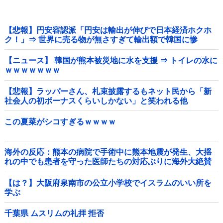
【悲報】円安容認派「円安は輸出が伸びで日本経済ホクホ
ク！」⇒ 世界に売る物が無さすぎて輸出額で韓国に惨
敗・・・
【ニュース】 韓国が熊本被災地に水を支援 ⇒ トイレの水に
ｗｗｗｗｗｗｗ
【悲報】ラッパーさん、札束披露するもネット民から「新
社会人の初ボーナスくらいしかない」と笑われる他
この夏菜がシコすぎるｗｗｗｗ
海外の反応：熊本の病院で手術中に熊本地震が発生、大揺
れの中でも患者を守った医師たちの対応ぶりに海外大絶賛
【は？】大阪府泉南市の公立小学校でイスラムのいい所を
学ぶ
千葉県 ムスリムの礼拝 拒否