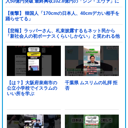
入50億円突破 最終興収102.8億円の「シン・エヴァ」に
並ぶペース
【衝撃】 韓国人「170cmの日本人、40cmデカい相手を
踊らせてる」
【悲報】ラッパーさん、札束披露するもネット民から
「新社会人の初ボーナスくらいしかない」と笑われる他
【は？】大阪府泉南市の
千葉県 ムスリムの礼拝 拒
公立小学校でイスラムの
否
いい所を学ぶ