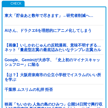
東大「貯金あと数年で尽きます」→研究者削減へ…
AIさん、ドラクエ6を理想的にアニメ化してしまう
【画像】いしかわじゅんの反戦漫画、意味不明すぎる…
ネット「量産型左翼の最底辺みたいなテンプレ左翼カル
ト陰謀妄想漫画しか描けなくなってる」
Google、Geminiが大赤字、「史上初のマイナスキャッ
シュフロー」に陥る
【は？】大阪府泉南市の公立小学校でイスラムのいい所
を学ぶ
千葉県 ムスリムの礼拝 拒否
映画「ちいかわ 人魚の島のひみつ」公開14日間で興行収