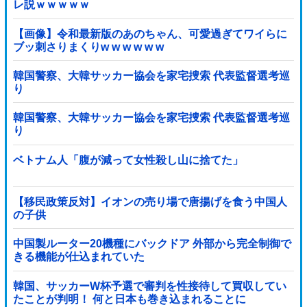
レ説ｗｗｗｗｗ
【画像】令和最新版のあのちゃん、可愛過ぎてワイらに
ブッ刺さりまくりw w w w w w
韓国警察、大韓サッカー協会を家宅捜索 代表監督選考巡
り
韓国警察、大韓サッカー協会を家宅捜索 代表監督選考巡
り
ベトナム人「腹が減って女性殺し山に捨てた」
【移民政策反対】イオンの売り場で唐揚げを食う中国人
の子供
中国製ルーター20機種にバックドア 外部から完全制御で
きる機能が仕込まれていた
韓国、サッカーW杯予選で審判を性接待して買収してい
たことが判明！ 何と日本も巻き込まれることに