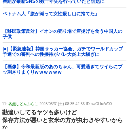
番組が最新SNSの数十年先を行っていたと話題に
ベトナム人「腹が減って女性殺し山に捨てた」
【移民政策反対】イオンの売り場で唐揚げを食う中国人の
子供
|●|【緊急速報】韓国サッカー協会、ガチでワールドカップ
予選での審判への性接待がバレ大炎上大騒ぎに
【画像】令和最新版のあのちゃん、可愛過ぎてワイらにブ
ッ刺さりまくりw w w w w w
11:
名無しどんぶらこ
2025/05/31(土) 08:35:42.56 ID:owOLkaW00
勘違いしてるヤツも多いけど
保存方法が悪いと玄米の方が虫わきやすいから
な