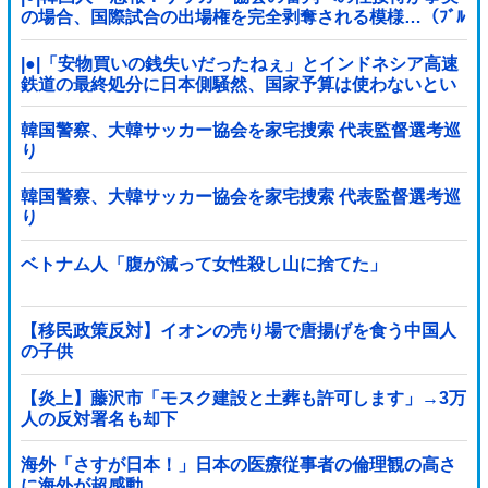
の場合、国際試合の出場権を完全剥奪される模様…（ﾌﾞﾙ
ﾌﾞﾙ」＝韓国の反応
|●|「安物買いの銭失いだったねぇ」とインドネシア高速
鉄道の最終処分に日本側騒然、国家予算は使わないとい
うと何が財源なんだ？
韓国警察、大韓サッカー協会を家宅捜索 代表監督選考巡
り
韓国警察、大韓サッカー協会を家宅捜索 代表監督選考巡
り
ベトナム人「腹が減って女性殺し山に捨てた」
【移民政策反対】イオンの売り場で唐揚げを食う中国人
の子供
【炎上】藤沢市「モスク建設と土葬も許可します」→3万
人の反対署名も却下
海外「さすが日本！」日本の医療従事者の倫理観の高さ
に海外が超感動