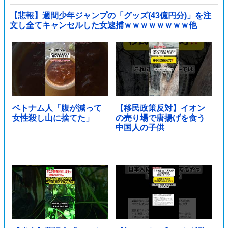
【悲報】週間少年ジャンプの「グッズ(43億円分)」を注
文し全てキャンセルした女逮捕ｗｗｗｗｗｗｗｗ他
ベトナム人「腹が減って
【移民政策反対】イオン
女性殺し山に捨てた」
の売り場で唐揚げを食う
中国人の子供