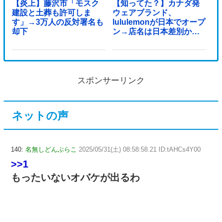
【炎上】藤沢市「モスク
【知ってた？】カナダ発
建設と土葬も許可しま
ウェアブランド、
す」→3万人の反対署名も
lululemonが日本でオープ
却下
ン→店名は日本差別から
できた？
スポンサーリンク
ネットの声
140:
名無しどんぶらこ
2025/05/31(土) 08:58:58.21 ID:tAHCs4Y00
>>1
もったいないオバケが出るわ