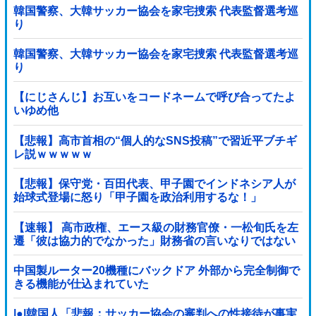
韓国警察、大韓サッカー協会を家宅捜索 代表監督選考巡
り
韓国警察、大韓サッカー協会を家宅捜索 代表監督選考巡
り
【にじさんじ】お互いをコードネームで呼び合ってたよ
いゆめ他
【悲報】高市首相の“個人的なSNS投稿”で習近平ブチギ
レ説ｗｗｗｗｗ
【悲報】保守党・百田代表、甲子園でインドネシア人が
始球式登場に怒り「甲子園を政治利用するな！」
【速報】 高市政権、エース級の財務官僚・一松旬氏を左
遷「彼は協力的でなかった」財務省の言いなりではない
ことが判明
中国製ルーター20機種にバックドア 外部から完全制御で
きる機能が仕込まれていた
|●|韓国人「悲報：サッカー協会の審判への性接待が事実