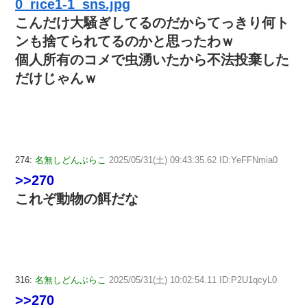
0_rice1-1_sns.jpg
こんだけ大騒ぎしてるのだからてっきり何ト
ンも捨てられてるのかと思ったわｗ
個人所有のコメで虫湧いたから不法投棄した
だけじゃんｗ
274:
名無しどんぶらこ
2025/05/31(土) 09:43:35.62 ID:YeFFNmia0
>>270
これぞ動物の餌だな
316:
名無しどんぶらこ
2025/05/31(土) 10:02:54.11 ID:P2U1qcyL0
>>270