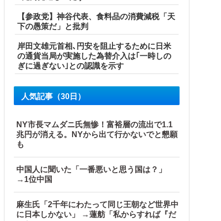
【参政党】神谷代表、食料品の消費減税「天
下の愚策だ」と批判
岸田文雄元首相､円安を阻止するために日米
の通貨当局が実施した為替介入は｢一時しの
ぎに過ぎない｣との認識を示す
よな？その結果がVCR。お前らVCR向いてるよ」→大炎上他
人気記事（30日）
NY市長マムダニ氏無惨！富裕層の流出で1.1
兆円が消える。NYから出て行かないでと懇願
も
中国人に聞いた「一番悪いと思う国は？」
→1位中国
麻生氏「2千年にわたって同じ王朝など世界中
に日本しかない」 →蓮舫「私からすれば『だ