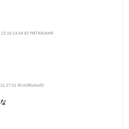
) 22:16:13.64 ID:YMTK8UbH0
:21:27.01 ID:nORsHvt20
んな