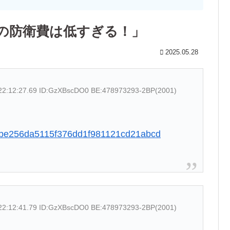
の防衛費は低すぎる！」
2025.05.28
22:12:27.69 ID:GzXBscDO0 BE:478973293-2BP(2001)
523be256da5115f376dd1f981121cd21abcd
22:12:41.79 ID:GzXBscDO0 BE:478973293-2BP(2001)