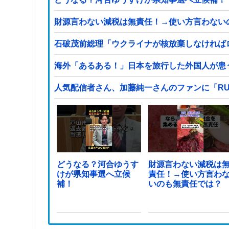
財源言わない減税は無責任！→使い方言わない
石破茂前総理「ウクライナが核放棄しなければ
海外「あるある！」日本を旅行した外国人が患う
人気配信者さん、加藤純一さんのファンに「RU
どうなる？河合ゆうす
財源言わない減税は
けが県知事選へ立候
責任！→使い方言わ
補！
いのも無責任では？