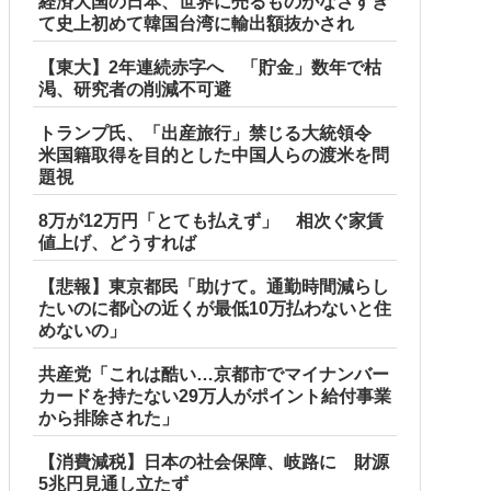
経済大国の日本、世界に売るものがなさすぎ
て史上初めて韓国台湾に輸出額抜かされ
【東大】2年連続赤字へ 「貯金」数年で枯
渇、研究者の削減不可避
トランプ氏、「出産旅行」禁じる大統領令
米国籍取得を目的とした中国人らの渡米を問
題視
8万が12万円「とても払えず」 相次ぐ家賃
値上げ、どうすれば
【悲報】東京都民「助けて。通勤時間減らし
たいのに都心の近くが最低10万払わないと住
めないの」
共産党「これは酷い…京都市でマイナンバー
カードを持たない29万人がポイント給付事業
から排除された」
 札幌市
【消費減税】日本の社会保障、岐路に 財源
5兆円見通し立たず