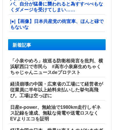
パ、自分が猛暑に襲われると為すすべべもな
くダメージを受けてしまい……
|●|【画像】日本共産党の街宣車、ほんと碌で
もないな
新着記事
「小泉やめろ」核巡る防衛相発言を批判、横
浜駅西口で市民ら #高市小泉麻生めちゃく
ちゃじゃんニュースdeプロテスト
経済崩壊の中国・広東省の工場にて経営者が
従業員に半年以上給料未払いした挙句高飛
び。工場は空っぽに
日産e-power、無給油で1980km走行しギネ
ス記録を達成、無駄な発電や送電ロスなく
EVよりエコを証明