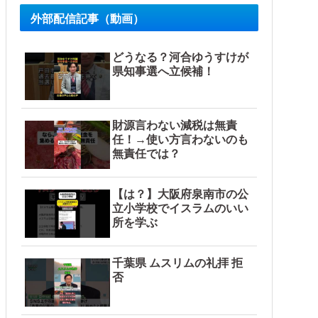
外部配信記事（動画）
どうなる？河合ゆうすけが
県知事選へ立候補！
財源言わない減税は無責
任！→使い方言わないのも
無責任では？
【は？】大阪府泉南市の公
立小学校でイスラムのいい
所を学ぶ
千葉県 ムスリムの礼拝 拒
否