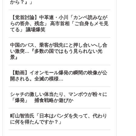
から？』」
【党首討論】中革連・小川「カンペ読みなが
らの答弁、残念」 高市首相「ご自身もメモ見
てる」 議場爆笑
中国のバス、乗客が我先にと押し合いへし合
い激突…『多数の国ではもう見られない光
景』
【動画】イオンモール爆発の瞬間の映像が公
開される。全滅の模様…
シャチの激しい体当たり、マンボウが粉々に
「爆発」 捕食戦略か遊びか
町山智浩氏「日本はパンダを失って、代わり
に何を得たんですか？」