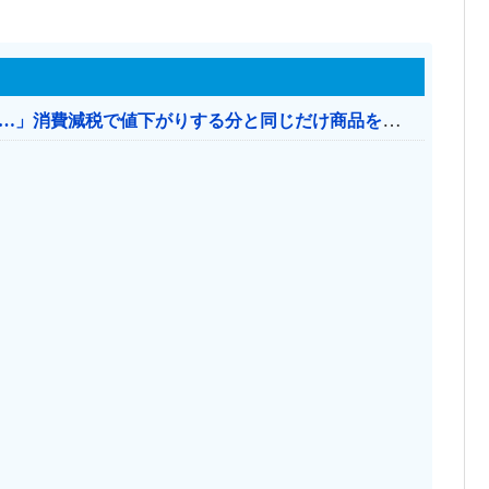
【消費税率1％】 「下げるのが筋なんですけど…」消費減税で値下がりする分と同じだけ商品を値上げして店頭価格を変えない店も