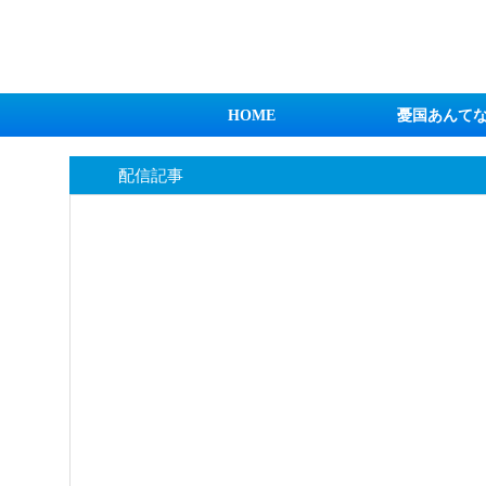
日本第一！ニュース録
HOME
憂国あんて
配信記事