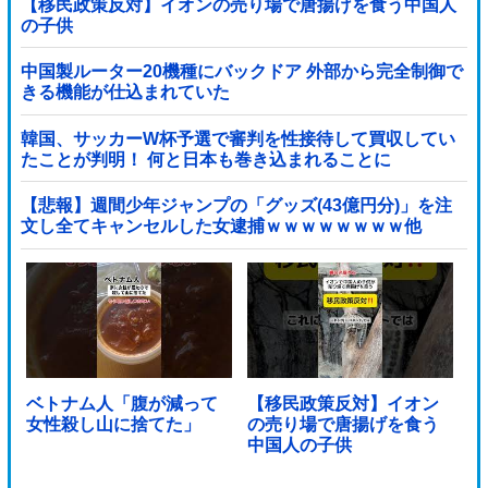
【移民政策反対】イオンの売り場で唐揚げを食う中国人
の子供
中国製ルーター20機種にバックドア 外部から完全制御で
きる機能が仕込まれていた
韓国、サッカーW杯予選で審判を性接待して買収してい
たことが判明！ 何と日本も巻き込まれることに
【悲報】週間少年ジャンプの「グッズ(43億円分)」を注
文し全てキャンセルした女逮捕ｗｗｗｗｗｗｗｗ他
ベトナム人「腹が減って
【移民政策反対】イオン
女性殺し山に捨てた」
の売り場で唐揚げを食う
中国人の子供