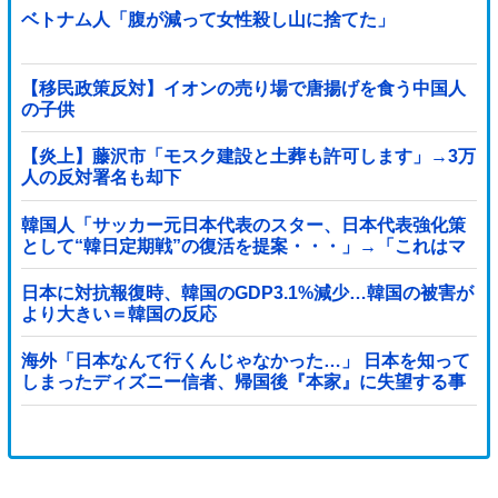
ベトナム人「腹が減って女性殺し山に捨てた」
【移民政策反対】イオンの売り場で唐揚げを食う中国人
の子供
【炎上】藤沢市「モスク建設と土葬も許可します」→3万
人の反対署名も却下
韓国人「サッカー元日本代表のスター、日本代表強化策
として“韓日定期戦”の復活を提案・・・」→「これはマ
ジで良いと思う」「今すぐやったらガチでボコられるだ
ろうね 10年後にやらないか？」「やめてくれ、勝っても
日本に対抗報復時、韓国のGDP3.1%減少…韓国の被害が
負けても後味が悪い」
より大きい＝韓国の反応
海外「日本なんて行くんじゃなかった…」 日本を知って
しまったディズニー信者、帰国後『本家』に失望する事
態に