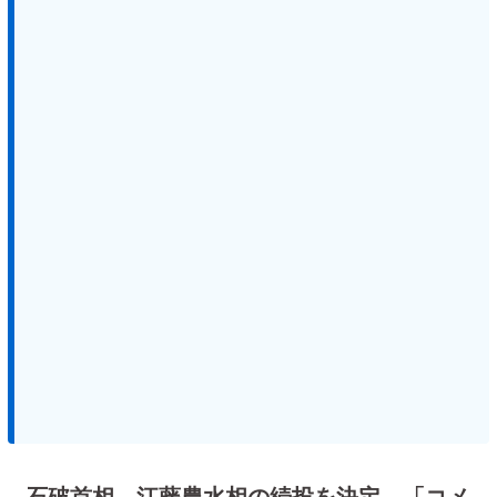
石破首相、江藤農水相の続投を決定 「コメ