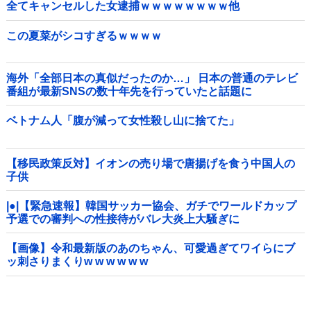
全てキャンセルした女逮捕ｗｗｗｗｗｗｗｗ他
この夏菜がシコすぎるｗｗｗｗ
海外「全部日本の真似だったのか…」 日本の普通のテレビ
番組が最新SNSの数十年先を行っていたと話題に
ベトナム人「腹が減って女性殺し山に捨てた」
【移民政策反対】イオンの売り場で唐揚げを食う中国人の
子供
|●|【緊急速報】韓国サッカー協会、ガチでワールドカップ
予選での審判への性接待がバレ大炎上大騒ぎに
【画像】令和最新版のあのちゃん、可愛過ぎてワイらにブ
ッ刺さりまくりw w w w w w