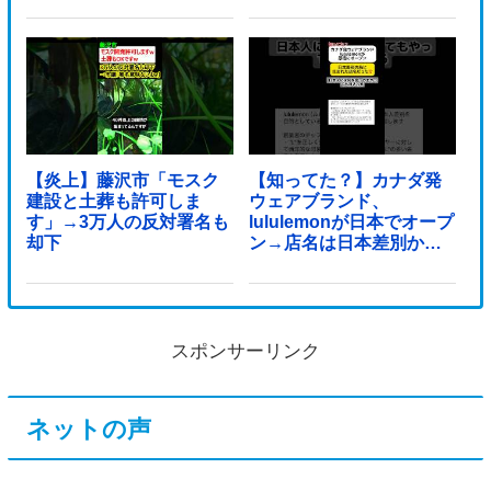
【炎上】藤沢市「モスク
【知ってた？】カナダ発
建設と土葬も許可しま
ウェアブランド、
す」→3万人の反対署名も
lululemonが日本でオープ
却下
ン→店名は日本差別から
できた？
スポンサーリンク
ネットの声