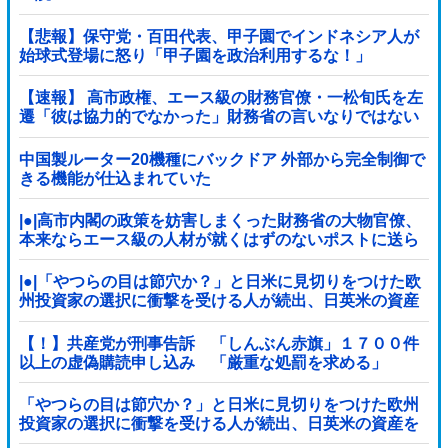
【悲報】保守党・百田代表、甲子園でインドネシア人が
始球式登場に怒り「甲子園を政治利用するな！」
【速報】 高市政権、エース級の財務官僚・一松旬氏を左
遷「彼は協力的でなかった」財務省の言いなりではない
ことが判明
中国製ルーター20機種にバックドア 外部から完全制御で
きる機能が仕込まれていた
|●|高市内閣の政策を妨害しまくった財務省の大物官僚、
本来ならエース級の人材が就くはずのないポストに送ら
れ……
|●|「やつらの目は節穴か？」と日米に見切りをつけた欧
州投資家の選択に衝撃を受ける人が続出、日英米の資産
を処分して代わりに選んだのは……
【！】共産党が刑事告訴 「しんぶん赤旗」１７００件
以上の虚偽購読申し込み 「厳重な処罰を求める」
「やつらの目は節穴か？」と日米に見切りをつけた欧州
投資家の選択に衝撃を受ける人が続出、日英米の資産を
処分して代わりに選んだのは……