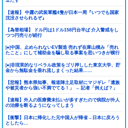
立たず
【速報】 中露の武装軍艦4隻が日本一周『いつでも国家
沈没させられるぞ』
【為替相場】 ドル円は1ドル158円台半ば 介入警戒をし
つつ円売りが続行
|●|中国、止められないEV製造 売れず在庫山積み「売れ
たこと」にして補助金を騙し取る事案を思いつきが横行
|●|非現実的なリベラル政策をゴリ押しした東京大学、貯
金から無駄金を垂れ流しまくった結果……
【悲報】熊本県知事、報道陣土足取材にマジギレ「遺族
や被災者から強い不満でてる！」 → 記者「例えば？」
→ 知事、怒り通り越して呆れてしまう …...
【速報】外人の医療費未払いが多すぎたので病院が外人
の治療を断るようになってしまう
【衝撃】日本に帰化した元中国人が帰省→日本に戻ろう
としたら…