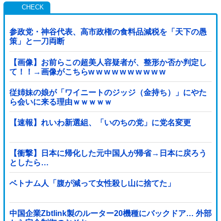
参政党・神谷代表、高市政権の食料品減税を「天下の愚
策」と一刀両断
【画像】お前らこの超美人容疑者が、整形か否か判定し
て！！→画像がこちらw w w w w w w w w w
従姉妹の娘が「ワイニートのジッジ（金持ち）」にやた
ら会いに来る理由ｗｗｗｗｗ
【速報】れいわ新選組、「いのちの党」に党名変更
【衝撃】日本に帰化した元中国人が帰省→日本に戻ろう
としたら…
ベトナム人「腹が減って女性殺し山に捨てた」
中国企業Zbtlink製のルーター20機種にバックドア… 外部