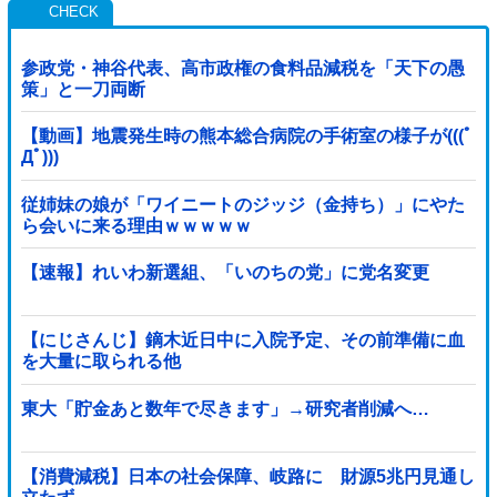
参政党・神谷代表、高市政権の食料品減税を「天下の愚
策」と一刀両断
【動画】地震発生時の熊本総合病院の手術室の様子が(((ﾟ
Дﾟ)))
従姉妹の娘が「ワイニートのジッジ（金持ち）」にやた
ら会いに来る理由ｗｗｗｗｗ
【速報】れいわ新選組、「いのちの党」に党名変更
【にじさんじ】鏑木近日中に入院予定、その前準備に血
を大量に取られる他
東大「貯金あと数年で尽きます」→研究者削減へ…
【消費減税】日本の社会保障、岐路に 財源5兆円見通し