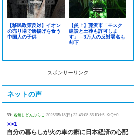
【移民政策反対】イオン
【炎上】藤沢市「モスク
の売り場で唐揚げを食う
建設と土葬も許可しま
中国人の子供
す」→3万人の反対署名も
却下
スポンサーリンク
ネットの声
39:
名無しどんぶらこ
2025/05/18(日) 22:43:08.36 ID:b5IlKtQH0
>>1
自分の暮らしが火の車の癖に日本経済の心配