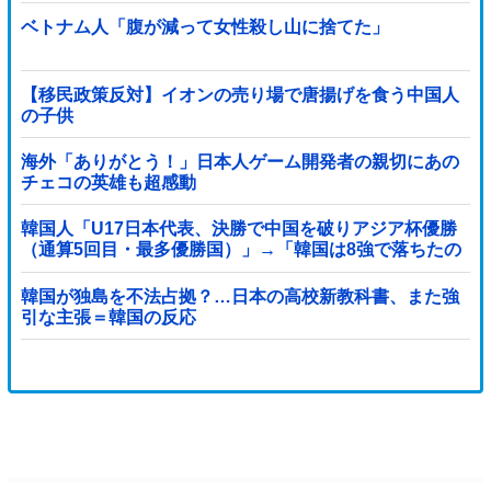
ベトナム人「腹が減って女性殺し山に捨てた」
【移民政策反対】イオンの売り場で唐揚げを食う中国人
の子供
海外「ありがとう！」日本人ゲーム開発者の親切にあの
チェコの英雄も超感動
韓国人「U17日本代表、決勝で中国を破りアジア杯優勝
（通算5回目・最多優勝国）」→「韓国は8強で落ちたの
に・・・もう越えられない壁になってしまったね」「韓
国は監督の問題が大きい」「日本はもうどんなに精神勝
韓国が独島を不法占拠？…日本の高校新教科書、また強
利したところで超えられない壁である」
引な主張＝韓国の反応