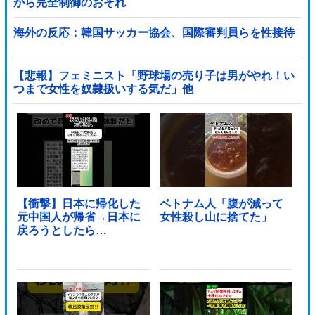
から完全制御のおそれ
海外の反応：韓国サッカー協会、国際審判員らを性接待
【悲報】フェミニスト「野球場の売り子は男がやれ！い
つまで女性を奴隷扱いする気だ」他
【衝撃】日本に帰化した
ベトナム人「腹が減って
元中国人が帰省→日本に
女性殺し山に捨てた」
戻ろうとしたら…