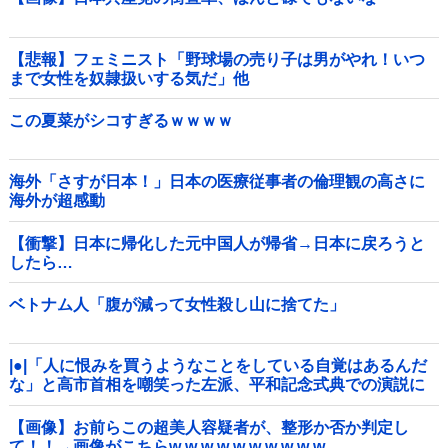
【悲報】フェミニスト「野球場の売り子は男がやれ！いつ
まで女性を奴隷扱いする気だ」他
この夏菜がシコすぎるｗｗｗｗ
海外「さすが日本！」日本の医療従事者の倫理観の高さに
海外が超感動
【衝撃】日本に帰化した元中国人が帰省→日本に戻ろうと
したら…
ベトナム人「腹が減って女性殺し山に捨てた」
|●|「人に恨みを買うようなことをしている自覚はあるんだ
な」と高市首相を嘲笑った左派、平和記念式典での演説に
ケチを付けるも……
【画像】お前らこの超美人容疑者が、整形か否か判定し
て！！→画像がこちらw w w w w w w w w w