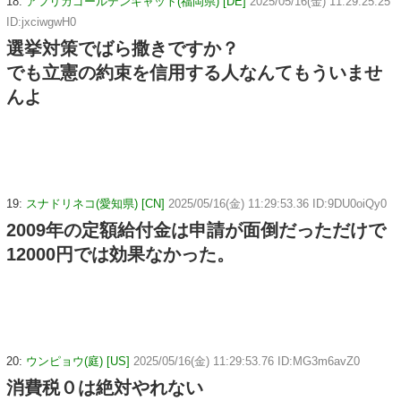
18:
アフリカゴールデンキャット(福岡県) [DE]
2025/05/16(金) 11:29:25.25
ID:jxciwgwH0
選挙対策でばら撒きですか？
でも立憲の約束を信用する人なんてもういませ
んよ
19:
スナドリネコ(愛知県) [CN]
2025/05/16(金) 11:29:53.36 ID:9DU0oiQy0
2009年の定額給付金は申請が面倒だっただけで
12000円では効果なかった。
20:
ウンピョウ(庭) [US]
2025/05/16(金) 11:29:53.76 ID:MG3m6avZ0
消費税０は絶対やれない