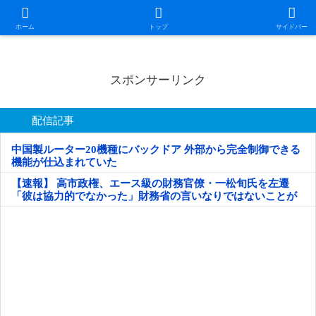
日本第一！ニュース録
ホーム
トップ
サイドバー
スポンサーリンク
配信記事
中国製ルーター20機種にバックドア 外部から完全制御できる
機能が仕込まれていた
【速報】 高市政権、エース級の財務官僚・一松旬氏を左遷
「彼は協力的でなかった」財務省の言いなりではないことが
判明