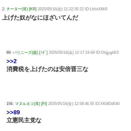
2:
チーター(茸) [KR]
2025/05/16(金) 11:22:30.22 ID:LhIxrXM/0
上げた奴がなにほざいてんだ
89:
バリニーズ(庭) [ﾆﾀﾞ]
2025/05/16(金) 12:17:24.69 ID:OIqjyghE0
>>2
消費税を上げたのは安倍晋三な
156:
マヌルネコ(茸) [FI]
2025/05/16(金) 12:58:46.55 ID:XKt8Dd540
>>89
立憲民主党な