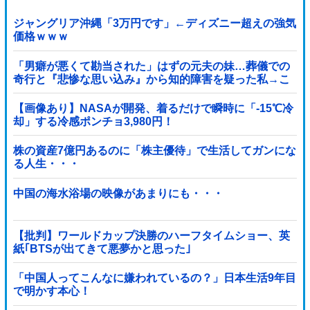
ジャングリア沖縄「3万円です」←ディズニー超えの強気
価格ｗｗｗ
「男癖が悪くて勘当された」はずの元夫の妹…葬儀での
奇行と『悲惨な思い込み』から知的障害を疑った私→こ
っそり病院へ誘導し行政保護させた話
【画像あり】NASAが開発、着るだけで瞬時に「-15℃冷
却」する冷感ポンチョ3,980円！
株の資産7億円あるのに「株主優待」で生活してガンにな
る人生・・・
中国の海水浴場の映像があまりにも・・・
【批判】ワールドカップ決勝のハーフタイムショー、英
紙｢BTSが出てきて悪夢かと思った｣
「中国人ってこんなに嫌われているの？」日本生活9年目
で明かす本心！