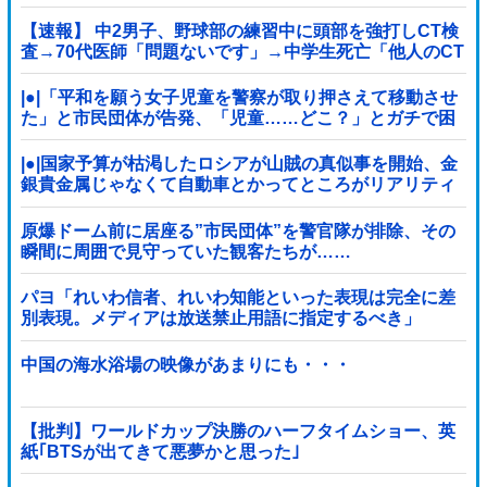
【速報】 中2男子、野球部の練習中に頭部を強打しCT検
査→70代医師「問題ないです」→中学生死亡「他人のCT
画像みてました」
|●|「平和を願う女子児童を警察が取り押さえて移動させ
た」と市民団体が告発、「児童……どこ？」とガチで困
惑する人が続出
|●|国家予算が枯渇したロシアが山賊の真似事を開始、金
銀貴金属じゃなくて自動車とかってところがリアリティ
ありすぎる……
原爆ドーム前に居座る”市民団体”を警官隊が排除、その
瞬間に周囲で見守っていた観客たちが……
パヨ「れいわ信者、れいわ知能といった表現は完全に差
別表現。メディアは放送禁止用語に指定するべき」
中国の海水浴場の映像があまりにも・・・
【批判】ワールドカップ決勝のハーフタイムショー、英
紙｢BTSが出てきて悪夢かと思った｣