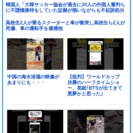
韓国人「大韓サッカー協会が過去に20人の外国人審判ら
に不謹慎接待をしていた証拠が揃いながらも不起訴処分
に成っていた事が明らかに‥」
高校生2人が乗るスクーターと車が衝突し高校生ら2人が
死傷、車の運転手を逮捕他
中国の海水浴場の映像が
【批判】ワールドカップ
あまりにも・・・
決勝のハーフタイムショ
ー、英紙｢BTSが出てきて
悪夢かと思った｣