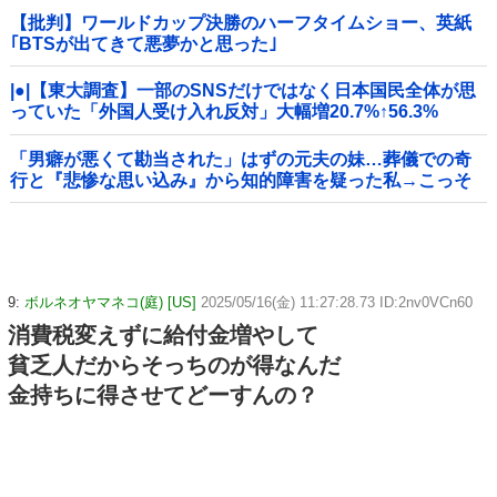
【批判】ワールドカップ決勝のハーフタイムショー、英紙
｢BTSが出てきて悪夢かと思った｣
|●|【東大調査】一部のSNSだけではなく日本国民全体が思
っていた「外国人受け入れ反対」大幅増20.7%↑56.3%
「男癖が悪くて勘当された」はずの元夫の妹…葬儀での奇
行と『悲惨な思い込み』から知的障害を疑った私→こっそ
り病院へ誘導し行政保護させた話
9:
ボルネオヤマネコ(庭) [US]
2025/05/16(金) 11:27:28.73 ID:2nv0VCn60
消費税変えずに給付金増やして
貧乏人だからそっちのが得なんだ
金持ちに得させてどーすんの？