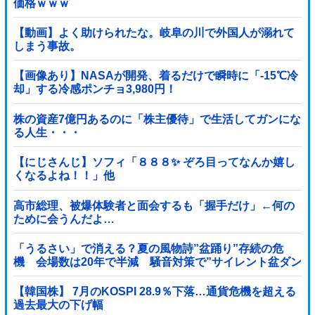
価格ｗｗｗ
【動画】よく助けられたな。岐阜の川で外国人が溺れて
しまう事故。
【画像あり】NASAが開発、着るだけで瞬時に「-15℃冷
却」する冷感ポンチョ3,980円！
株の資産7億円あるのに「株主優待」で生活してガンにな
る人生・・・
【にじさんじ】ソフィ「８８８✨ ぞろ目ってなんか嬉し
くなるよね！！」他
高市総理、被爆体験者と面会するも「握手だけ」←何の
ために会うんだよ…
「うるさい」で消える？夏の風物詩”盆踊り”存続の危
機 会場数は20年で半減 騒音対策で”サイレント盆ダン
ス”も
【韓国株】 7月のKOSPI 28.9％下落…通貨危機を超える
過去最大の下げ幅