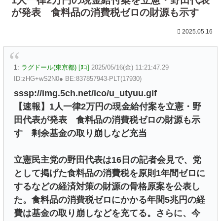
が発表 食料品の消費税ゼロの財源も示す
2025.05.16
1:
ラグドール(東京都) [ﾇｺ]
2025/05/16(金) 11:21:47.29
ID:zHG+wS2N0● BE:837857943-PLT(17930)
sssp://img.5ch.net/ico/u_utyuu.gif
【速報】1人一律2万円の現金給付案を立憲・野
田代表が発表 食料品の消費税ゼロの財源も示
す 剰余基金の取り崩しなど充当
立憲民主党の野田代表は16日の記者会見で、党
として掲げた食料品の消費税を原則1年間ゼロに
するなどの経済対策の財源の骨格原案を公表し
た。食料品の消費税ゼロにかかる年間5兆円の経
費は基金の取り崩しなどを充てる。さらに、今