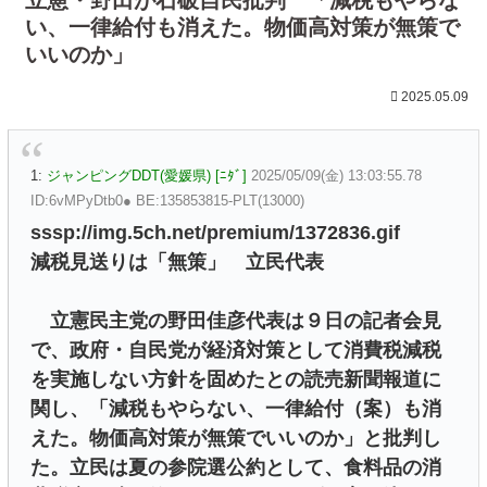
い、一律給付も消えた。物価高対策が無策で
いいのか」
2025.05.09
1:
ジャンピングDDT(愛媛県) [ﾆﾀﾞ]
2025/05/09(金) 13:03:55.78
ID:6vMPyDtb0● BE:135853815-PLT(13000)
sssp://img.5ch.net/premium/1372836.gif
減税見送りは「無策」 立民代表
立憲民主党の野田佳彦代表は９日の記者会見
で、政府・自民党が経済対策として消費税減税
を実施しない方針を固めたとの読売新聞報道に
関し、「減税もやらない、一律給付（案）も消
えた。物価高対策が無策でいいのか」と批判し
た。立民は夏の参院選公約として、食料品の消