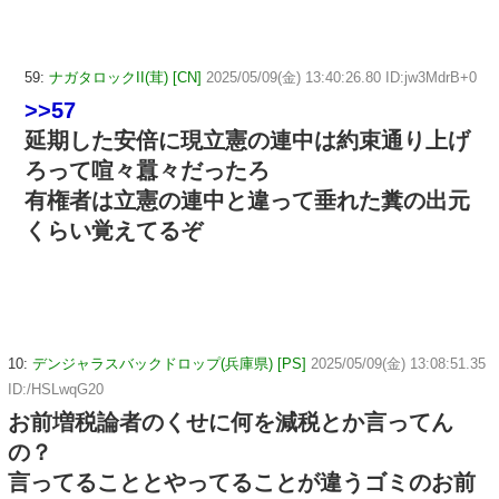
59:
ナガタロックII(茸) [CN]
2025/05/09(金) 13:40:26.80 ID:jw3MdrB+0
>>57
延期した安倍に現立憲の連中は約束通り上げ
ろって喧々囂々だったろ
有権者は立憲の連中と違って垂れた糞の出元
くらい覚えてるぞ
10:
デンジャラスバックドロップ(兵庫県) [PS]
2025/05/09(金) 13:08:51.35
ID:/HSLwqG20
お前増税論者のくせに何を減税とか言ってん
の？
言ってることとやってることが違うゴミのお前