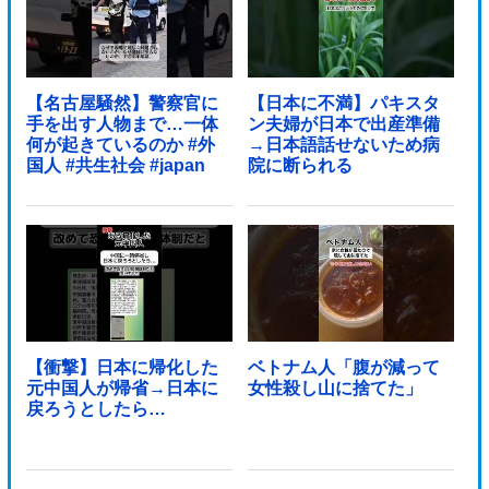
【名古屋騒然】警察官に
【日本に不満】パキスタ
手を出す人物まで…一体
ン夫婦が日本で出産準備
何が起きているのか #外
→日本語話せないため病
国人 #共生社会 #japan
院に断られる
【衝撃】日本に帰化した
ベトナム人「腹が減って
元中国人が帰省→日本に
女性殺し山に捨てた」
戻ろうとしたら…