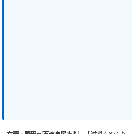
立憲・野田が石破自民批判 「減税もやらな