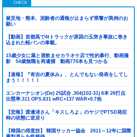
被災地・熊本、泥酔者の通報が止まらず県警が異例のお
願い
【動画】首都高で4tトラックが原因の玉突き事故に巻き
込まれた軽バンの車載。
15歳少女に薬と酒飲ませカラオケ店で性的暴行、動画撮
影 54歳無職を再逮捕 動画770本も見つかる
【速報】『有吉の夏休み』、とんでもない発表をしてし
まう！！！！！
エンカーナシオン(De) 25試合 .304(102-31) 6本 26打点
出塁率.311 OPS.831 wRC+137 WAR+0.7他
【悲報】渡邊渚さん「キスしろよ」のヤジでPTSD発症
時の状態に逆戻り
【韓国の得意技】 韓国サッカー協会 2011～12年に国際
審判員らを性接待