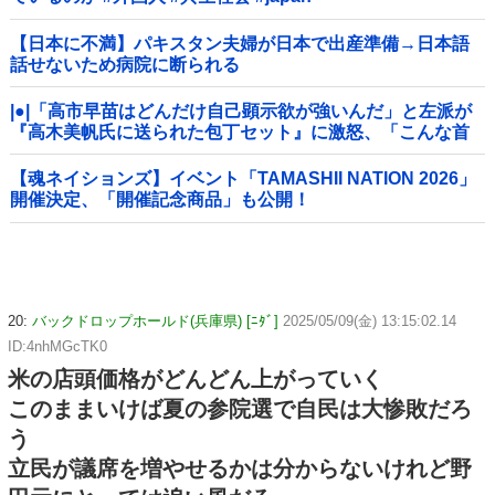
【日本に不満】パキスタン夫婦が日本で出産準備→日本語
話せないため病院に断られる
|●|「高市早苗はどんだけ自己顕示欲が強いんだ」と左派が
『高木美帆氏に送られた包丁セット』に激怒、「こんな首
相は見たことがない」と言い張るも……
【魂ネイションズ】イベント「TAMASHII NATION 2026」
開催決定、「開催記念商品」も公開！
20:
バックドロップホールド(兵庫県) [ﾆﾀﾞ]
2025/05/09(金) 13:15:02.14
ID:4nhMGcTK0
米の店頭価格がどんどん上がっていく
このままいけば夏の参院選で自民は大惨敗だろ
う
立民が議席を増やせるかは分からないけれど野