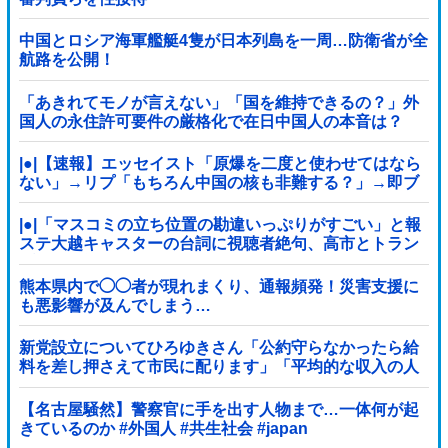
中国とロシア海軍艦艇4隻が日本列島を一周…防衛省が全
航路を公開！
「あきれてモノが言えない」「国を維持できるの？」外
国人の永住許可要件の厳格化で在日中国人の本音は？
|●|【速報】エッセイスト「原爆を二度と使わせてはなら
ない」→リプ「もちろん中国の核も非難する？」→即ブ
ロック
|●|「マスコミの立ち位置の勘違いっぷりがすごい」と報
ステ大越キャスターの台詞に視聴者絶句、高市とトラン
プを同列視させようという思惑がひしひしと
熊本県内で◯◯者が現れまくり、通報頻発！災害支援に
も悪影響が及んでしまう…
新党設立についてひろゆきさん「公約守らなかったら給
料を差し押さえて市民に配ります」「平均的な収入の人
が結婚できるようにしなければならない」
【名古屋騒然】警察官に手を出す人物まで…一体何が起
きているのか #外国人 #共生社会 #japan