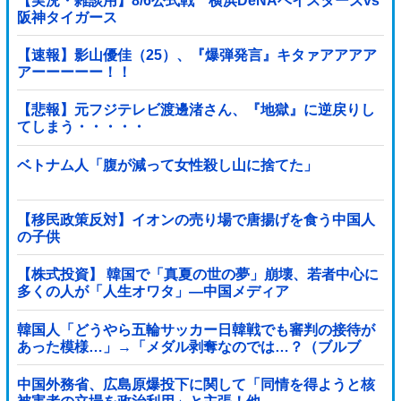
【実況・雑談用】8/6公式戦 横浜DeNAベイスターズvs
阪神タイガース
【速報】影山優佳（25）、『爆弾発言』キタァアアアア
アーーーーー！！
【悲報】元フジテレビ渡邊渚さん、『地獄』に逆戻りし
てしまう・・・・・
ベトナム人「腹が減って女性殺し山に捨てた」
【移民政策反対】イオンの売り場で唐揚げを食う中国人
の子供
【株式投資】 韓国で「真夏の世の夢」崩壊、若者中心に
多くの人が「人生オワタ」―中国メディア
韓国人「どうやら五輪サッカー日韓戦でも審判の接待が
あった模様…」→「メダル剥奪なのでは…？（ブルブ
ル」＝韓国の反応
中国外務省、広島原爆投下に関して「同情を得ようと核