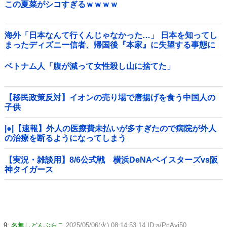
この夏菜がシコすぎるｗｗｗｗ
海外「日本なんて行くんじゃなかった…」 日本を知ってし
まったディズニー信者、帰国後『本家』に失望する事態に
ベトナム人「腹が減って女性殺し山に捨てた」
【移民政策反対】イオンの売り場で唐揚げを食う中国人の
子供
|●|【速報】外人の医療費未払いが多すぎたので病院が外人
の治療を断るようになってしまう
【実況・雑談用】8/6公式戦 横浜DeNAベイスターズvs阪
神タイガース
9:
名無しどんぶらこ
2025/05/06(火) 08:14:53.14 ID:a/PcAvi50