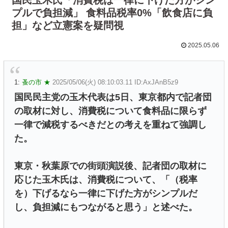
プルで負担減」 食料品税率0%「飲食店に負
担」など立憲案を疑問視
2025.05.06
1:
蚤の市 ★
2025/05/06(火) 08:10:03.11 ID:AxJAnB5z9
国民民主党の玉木代表は5日、東京都内で記者団
の取材に対し、消費税について食料品に限らず
一律で減税するべきだとの考えを重ねて強調し
た。
東京・秋葉原での街頭演説後、記者団の取材に
応じた玉木氏は、消費税について、「（税率
を）下げるなら一律に下げた方がシンプルだ
し、負担減にもつながると思う」と述べた。