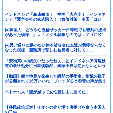
インドネシア「高速鉄道！」中国「大赤字！」インドネ
シア「運営会社の株式購入！（負債対策」中国「はい
（巨額負債」インドネシア「700km延伸計画！（実質中
止」→
|●|韓国人「どうやら五輪サッカー日韓戦でも審判の接待
があった模様…」→「メダル剥奪なのでは…？（ﾌﾞﾙﾌﾞ
ﾙ」＝韓国の反応
|●|思い通りに動かない熊本被災者に左派が我慢ならなく
なった模様、避難所で苦しむ被災者に対して……
「安物買いの銭失いだったねぇ」とインドネシア高速鉄
道の最終処分に日本側騒然、国家予算は使わないという
と何が財源なんだ？
【動画】熊本地震が発生した瞬間の手術室、衝撃の様子
が公開されて16万いいね プロすぎると称賛の声が集ま
る
ベトナム人「腹が減って女性殺し山に捨てた」
【移民政策反対】イオンの売り場で唐揚げを食う中国人
の子供