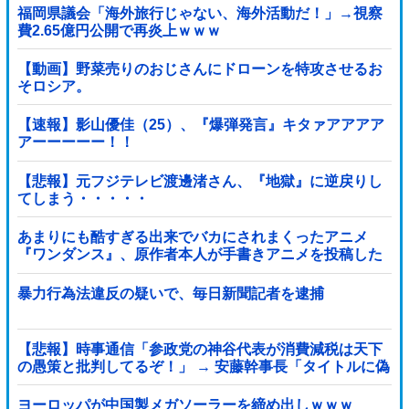
福岡県議会「海外旅行じゃない、海外活動だ！」→視察
費2.65億円公開で再炎上ｗｗｗ
【動画】野菜売りのおじさんにドローンを特攻させるお
そロシア。
【速報】影山優佳（25）、『爆弾発言』キタァアアアア
アーーーーー！！
【悲報】元フジテレビ渡邊渚さん、『地獄』に逆戻りし
てしまう・・・・・
あまりにも酷すぎる出来でバカにされまくったアニメ
『ワンダンス』、原作者本人が手書きアニメを投稿した
結果・・・ｗｗｗｗｗｗ他
暴力行為法違反の疑いで、毎日新聞記者を逮捕
【悲報】時事通信「参政党の神谷代表が消費減税は天下
の愚策と批判してるぞ！」 → 安藤幹事長「タイトルに偽
りあり！『参政党は消費税廃止派、減税派』」ｗｗｗｗ
ｗｗｗｗ
ヨーロッパが中国製メガソーラーを締め出しｗｗｗ