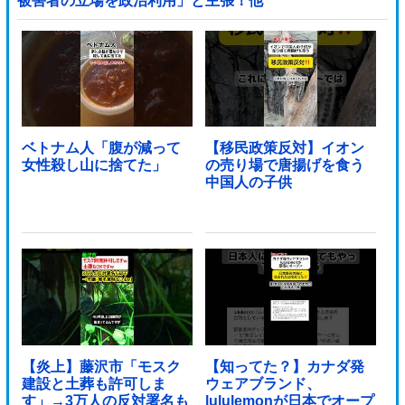
被害者の立場を政治利用」と主張！他
ベトナム人「腹が減って
【移民政策反対】イオン
女性殺し山に捨てた」
の売り場で唐揚げを食う
中国人の子供
【炎上】藤沢市「モスク
【知ってた？】カナダ発
建設と土葬も許可しま
ウェアブランド、
す」→3万人の反対署名も
lululemonが日本でオープ