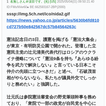
1:
名無しさん＠涙目です。(光) [US]
2025/05/04(日) 09:50:21.40
ID:FWsNVer60● BE:662593167-2BP(2000)
sssp://img.5ch.net/ico/nida2.gif
https://news.yahoo.co.jp/articles/5630b6fd810
cd727b50e842567dc57b84564263c
憲法記念日の3日、護憲を掲げる「憲法大集会」
が東京・有明防災公園で開かれた。登壇した立
憲民主党の辻元清美代表代行はロシアのウクラ
イナ侵略について「憲法9条を持ち『あらゆる紛
争を武力で解決しない』と言っている日本こそ
仲介の先頭に立つべきだ」と述べ、「石破茂首
相がやらないなら、私たちが議員外交でしっか
りと務めたい」と強調した。
辻元氏は参院憲法審査会の野党筆頭幹事を務め
ており、「衆院で一部の政党が自民党を中心に