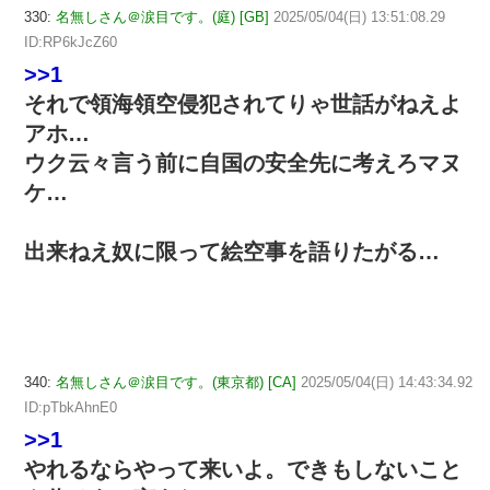
330:
名無しさん＠涙目です。(庭) [GB]
2025/05/04(日) 13:51:08.29
ID:RP6kJcZ60
>>1
それで領海領空侵犯されてりゃ世話がねえよ
アホ…
ウク云々言う前に自国の安全先に考えろマヌ
ケ…
出来ねえ奴に限って絵空事を語りたがる…
340:
名無しさん＠涙目です。(東京都) [CA]
2025/05/04(日) 14:43:34.92
ID:pTbkAhnE0
>>1
やれるならやって来いよ。できもしないこと