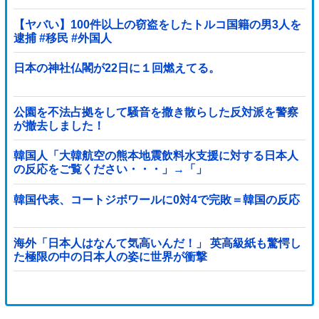
【ヤバい】100件以上の窃盗をしたトルコ国籍の男3人を
逮捕 #移民 #外国人
日本の神社仏閣が22日に１回燃えてる。
公園を不法占拠をして騒音を撒き散らした反対派を警察
が撤去しました！
韓国人「大韓航空の熊本地震飲料水支援に対する日本人
の反応をご覧ください・・・」→「」
韓国代表、コートジボワールに0対4で完敗＝韓国の反応
海外「日本人はなんて気高いんだ！」 英高級紙も驚愕し
た極限の中の日本人の姿に世界が衝撃