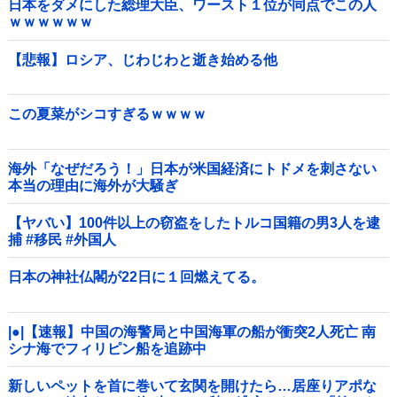
日本をダメにした総理大臣、ワースト１位が同点でこの人
ｗｗｗｗｗｗ
【悲報】ロシア、じわじわと逝き始める他
この夏菜がシコすぎるｗｗｗｗ
海外「なぜだろう！」日本が米国経済にトドメを刺さない
本当の理由に海外が大騒ぎ
【ヤバい】100件以上の窃盗をしたトルコ国籍の男3人を逮
捕 #移民 #外国人
日本の神社仏閣が22日に１回燃えてる。
|●|【速報】中国の海警局と中国海軍の船が衝突2人死亡 南
シナ海でフィリピン船を追跡中
新しいペットを首に巻いて玄関を開けたら…居座りアポな