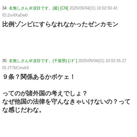
34:
名無しさん＠涙目です。(庭) [CN]
2025/05/04(日) 10:02:50.43
ID:2rx4XaDw0
比例ゾンビにすらなれなかったゼンカモン
35:
名無しさん＠涙目です。(千葉県) [ﾆﾀﾞ]
2025/05/04(日) 10:02:55.27
ID:JT7bCmvk0
９条？関係あるかボケェ！
ってのが諸外国の考えでしょ？
なぜ他国の法律を守んなきゃいけないの？って
な感じだわな。