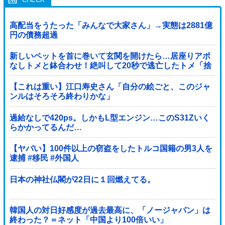
高配当をうたった「みんなで大家さん」→実態は2881億
円の債務超過
新しいペットを首に巻いて玄関を開けたら…居座りアポ
なしトメと鉢合わせ！絶叫して20秒で逃亡したトメ「捨
てないと二度と行ってあげない！」←もう来なくて大丈
夫ですｗ
【これは重い】江口寿史さん「自分の絵ごと、このジャ
ンルはそろそろ終わりかな」
過給なしで420ps。しかもL型エンジン…このS31Zいく
らかかってるんだ…
【ヤバい】100件以上の窃盗をしたトルコ国籍の男3人を
逮捕 #移民 #外国人
日本の神社仏閣が22日に１回燃えてる。
韓国人の対日好感度が過去最高に、「ノージャパン」は
終わった？＝ネット「中国より100倍いい」