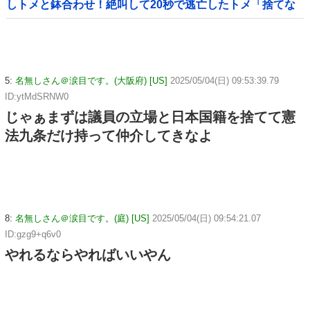
しトメと鉢合わせ！絶叫して20秒で逃亡したトメ「捨てな
いと二度と行ってあげない！」←もう来なくて大丈夫です
ｗ
5:
名無しさん＠涙目です。(大阪府) [US]
2025/05/04(日) 09:53:39.79
ID:ytMdSRNW0
じゃぁまずは議員の立場と日本国籍を捨てて憲
法九条だけ持って仲介してきなよ
8:
名無しさん＠涙目です。(庭) [US]
2025/05/04(日) 09:54:21.07
ID:gzg9+q6v0
やれるならやればいいやん