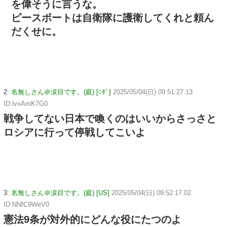
を偉そうに言うな。
ピースボートは自衛隊に護衛してくれと頼ん
だくせに。
2:
名無しさん＠涙目です。(庭) [ﾆﾀﾞ]
2025/05/04(日) 09:51:27.13
ID:lvxAmK7G0
戦争してない日本で喚くのはいいからさっさと
ロシアに行って停戦してこいよ
3:
名無しさん＠涙目です。(庭) [US]
2025/05/04(日) 09:52:17.02
ID:NNfC9WeV0
憲法9条が対外的にどんな役にたつのよ