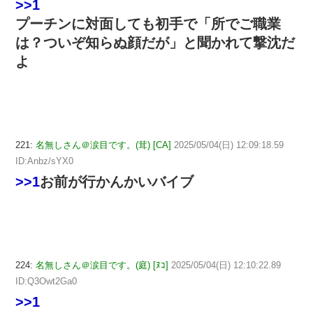
>>1
プーチンに対面しても初手で「所でご職業
は？ついぞ知らぬ顔だが」と聞かれて撃沈だ
よ
221:
名無しさん＠涙目です。(茸) [CA]
2025/05/04(日) 12:09:18.59
ID:Anbz/sYX0
>>1
お前が行かんかいバイブ
224:
名無しさん＠涙目です。(庭) [ﾇｺ]
2025/05/04(日) 12:10:22.89
ID:Q3Owt2Ga0
>>1