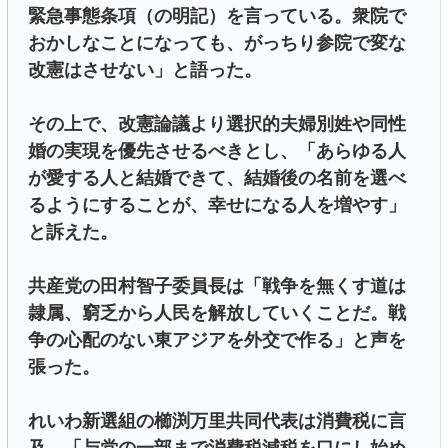
緊急事態条項（の明記）を言っている。衆院で
おかしなことになっても、がっちり参院で変な
改憲はさせない」と語った。
その上で、改憲論議より選択的夫婦別姓や同性
婚の実現を優先させるべきとし、「あらゆる人
が愛する人と結婚できて、結婚後の名前を選べ
るようにすることが、幸せになる人を増やす」
と訴えた。
共産党の田村智子委員長は「戦争を無くす道は
隷属、窮乏から人民を解放していくことだ。戦
争の心配のない東アジアを外交で作る」と声を
張った。
れいわ新選組の櫛渕万里共同代表は消費税に言