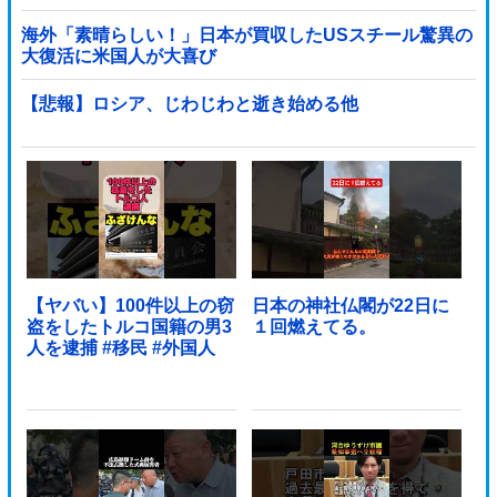
海外「素晴らしい！」日本が買収したUSスチール驚異の
大復活に米国人が大喜び
【悲報】ロシア、じわじわと逝き始める他
【ヤバい】100件以上の窃
日本の神社仏閣が22日に
盗をしたトルコ国籍の男3
１回燃えてる。
人を逮捕 #移民 #外国人