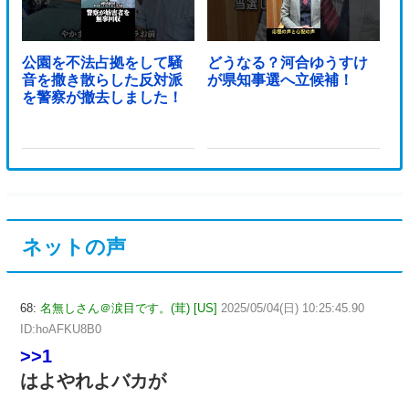
公園を不法占拠をして騒
どうなる？河合ゆうすけ
音を撒き散らした反対派
が県知事選へ立候補！
を警察が撤去しました！
ネットの声
68:
名無しさん＠涙目です。(茸) [US]
2025/05/04(日) 10:25:45.90
ID:hoAFKU8B0
>>1
はよやれよバカが