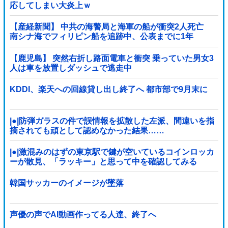
応してしまい大炎上ｗ
【産経新聞】 中共の海警局と海軍の船が衝突2人死亡
南シナ海でフィリピン船を追跡中、公表までに1年
【鹿児島】 突然右折し路面電車と衝突 乗っていた男女3
人は車を放置しダッシュで逃走中
KDDI、楽天への回線貸し出し終了へ 都市部で9月末に
|●|防弾ガラスの件で誤情報を拡散した左派、間違いを指
摘されても頑として認めなかった結果……
|●|激混みのはずの東京駅で鍵が空いているコインロッカ
ーが散見、「ラッキー」と思って中を確認してみる
と……
韓国サッカーのイメージが墜落
声優の声でAI動画作ってる人達、終了へ