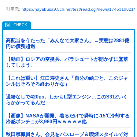
引用元:
https://hayabusa9.5ch.net/test/read.cgi/news/1746319821/
高配当をうたった「みんなで大家さん」→実態は2881億
円の債務超過
【動画】ロシアの空挺兵、パラシュートが開かずに墜落
してしまう。
【これは重い】江口寿史さん「自分の絵ごと、このジャ
ンルはそろそろ終わりかな」
過給なしで420ps。しかもL型エンジン…このS31Zいく
らかかってるんだ…
【画像】NASAが開発、着るだけで瞬時に-15℃冷却する
冷感ポンチョが3,980円ｗｗｗｗｗ他
秋田県職員さん、会見をバスローブ＆喫煙スタイルで対