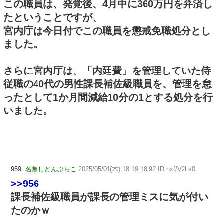
この職員は、発覚後、4月中に360万円を弁済し
たということですが、
宮内庁は今日付でこの職員を懲戒免職処分とし
ました。
さらに宮内庁は、「内廷費」を管理していた侍
従職の40代の男性課長補佐級職員を、管理を怠
ったとして1か月間減給10分の1とする処分を行
いました。
959:
名無しどんぶらこ
2025/05/01(木) 18:19:18.92 ID:nxf/V2Ls0
>>956
課長補佐級職員が課長の管理ミスに気が付い
たのかｗ