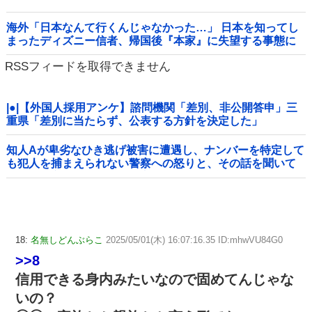
海外「日本なんて行くんじゃなかった…」 日本を知ってし
まったディズニー信者、帰国後『本家』に失望する事態に
RSSフィードを取得できません
|●|【外国人採用アンケ】諮問機関「差別、非公開答申」三
重県「差別に当たらず、公表する方針を決定した」
知人Aが卑劣なひき逃げ被害に遭遇し、ナンバーを特定して
も犯人を捕まえられない警察への怒りと、その話を聞いて
「逃げた方が得じゃん」と言い放ったBの神経がわからん
18:
名無しどんぶらこ
2025/05/01(木) 16:07:16.35 ID:mhwVU84G0
>>8
信用できる身内みたいなので固めてんじゃな
いの？