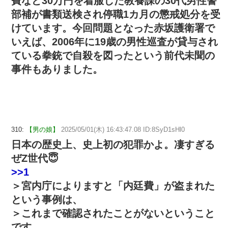
費など30万円を着服した教養課の30代男性警
部補が書類送検され停職1カ月の懲戒処分を受
けています。今回問題となった赤坂護衛署で
いえば、2006年に19歳の男性巡査が貸与され
ている拳銃で自殺を図ったという前代未聞の
事件もありました。
310:
【男の娘】
2025/05/01(木) 16:43:47.08 ID:8SyD1sHl0
日本の歴史上、史上初の犯罪かよ。凄すぎる
ぜZ世代😇
>>1
＞宮内庁によりますと「内廷費」が盗まれた
という事例は、
＞これまで確認されたことがないということ
です。