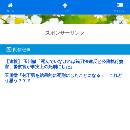
日本第一！ニュース録
ホーム
トップ
サイドバー
スポンサーリンク
配信記事
【速報】 玉川徹「死んでいなければ銃刀法違反と公務執行妨
害、警察官が事実上の死刑にした」
玉川徹「包丁男を結果的に死刑にしたことになる」←これど
う思う？？？