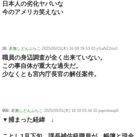
日本人の劣化ヤバいな
今のアメリカ笑えない
26:
名無しどんぶらこ
2025/05/01(木) 16:08:39.53 ID:yGaNZ2ns0
職員の身辺調査が全く出来ていない。
この事自体が重大な過失だ。
少なくとも宮内庁長官の解任案件。
956:
名無しどんぶらこ
2025/05/01(木) 18:18:03.56 ID:pqevbwup0
▼捕まった経緯 ↓
ことし1月下旬、課長補佐級職員が、帳簿と現金