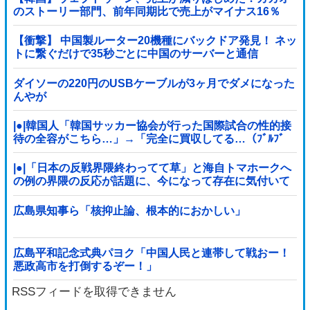
のストーリー部門、前年同期比で売上がマイナス16％
【衝撃】 中国製ルーター20機種にバックドア発見！ ネッ
トに繋ぐだけで35秒ごとに中国のサーバーと通信
ダイソーの220円のUSBケーブルが3ヶ月でダメになった
んやが
|●|韓国人「韓国サッカー協会が行った国際試合の性的接
待の全容がこちら…」→「完全に買収してる…（ﾌﾞﾙﾌﾞ
ﾙ」＝韓国の反応
|●|「日本の反戦界隈終わってて草」と海自トマホークへ
の例の界隈の反応が話題に、今になって存在に気付いて
しまった結果……
広島県知事ら「核抑止論、根本的におかしい」
広島平和記念式典パヨク「中国人民と連帯して戦おー！
悪政高市を打倒するぞー！」
RSSフィードを取得できません