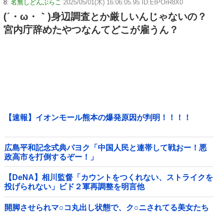
8:
名無しどんぶらこ
2025/05/01(木) 16:06:05.95 ID:EtPOrR8X0
(´・ω・｀)身辺調査とか厳しいんじゃないの？
宮内庁辞めたやつなんてどこが雇うん？
【速報】イオンモール熊本の爆発原因が判明！！！！
広島平和記念式典パヨク「中国人民と連帯して戦おー！悪
政高市を打倒するぞー！」
【DeNA】相川監督「カウントをつくれない、ストライクを
投げられない」ビド２軍再調整を明言他
開脚させられマ○コ丸出し状態で、ク○ニされてる美女たち