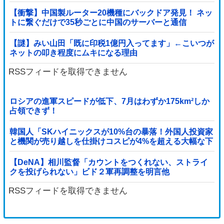
聞いて「逃げた方が得じゃん」と言い放ったBの神経が
わからん
【衝撃】中国製ルーター20機種にバックドア発見！ ネッ
トに繋ぐだけで35秒ごとに中国のサーバーと通信
【謎】みい山田「既に印税1億円入ってます」←こいつが
ネットの叩き程度にムキになる理由
RSSフィードを取得できません
ロシアの進軍スピードが低下、7月はわずか175km²しか
占領できず！
韓国人「SKハイニックスが10%台の暴落！外国人投資家
と機関が売り越しを仕掛けコスピが4%を超える大幅な下
落‥」
【DeNA】相川監督「カウントをつくれない、ストライ
クを投げられない」ビド２軍再調整を明言他
RSSフィードを取得できません