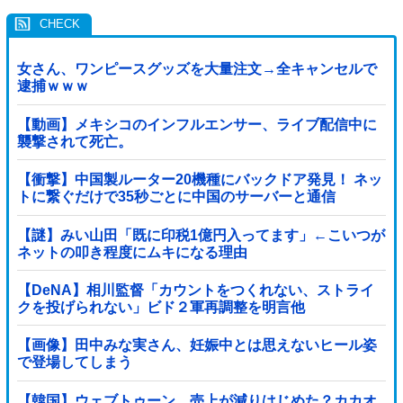
女さん、ワンピースグッズを大量注文→全キャンセルで
逮捕ｗｗｗ
【動画】メキシコのインフルエンサー、ライブ配信中に
襲撃されて死亡。
【衝撃】中国製ルーター20機種にバックドア発見！ ネッ
トに繋ぐだけで35秒ごとに中国のサーバーと通信
【謎】みい山田「既に印税1億円入ってます」←こいつが
ネットの叩き程度にムキになる理由
【DeNA】相川監督「カウントをつくれない、ストライ
クを投げられない」ビド２軍再調整を明言他
【画像】田中みな実さん、妊娠中とは思えないヒール姿
で登場してしまう
【韓国】ウェブトゥーン、売上が減りはじめた？カカオ