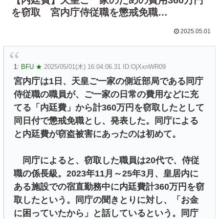
を窃取 宮内庁侍従職を懲戒免職…
2025.05.01
1:
BFU ★
2025/05/01(木) 16:04:06.31 ID:OjXxnWR09
宮内庁は1日、天皇ご一家の側近部局である同庁
侍従職の職員が、ご一家の日常の費用などに充
てる「内廷費」から計360万円を窃取したとして
同日付で懲戒免職とし、発表した。同庁による
と内廷費が窃盗被害にあったのは初めて。
同庁によると、窃取した職員は20代で、侍従
職の係長級。2023年11月～25年3月、皇居内に
ある施設での宿直勤務中に内廷費計360万円を窃
取したという。同庁の聞きとりに対し、「お金
に困っていたから」と話しているという。同庁