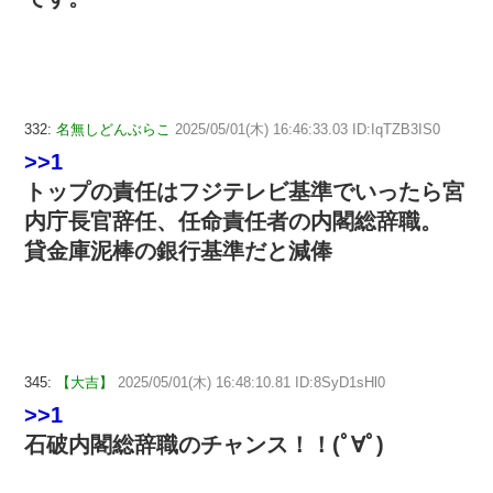
332:
名無しどんぶらこ
2025/05/01(木) 16:46:33.03 ID:IqTZB3IS0
>>1
トップの責任はフジテレビ基準でいったら宮
内庁長官辞任、任命責任者の内閣総辞職。
貸金庫泥棒の銀行基準だと減俸
345:
【大吉】
2025/05/01(木) 16:48:10.81 ID:8SyD1sHl0
>>1
石破内閣総辞職のチャンス！！(ﾟ∀ﾟ)