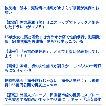
被災地・熊本、泥酔者の通報が止まらず県警が異例のお
願い
【動画】両方馬鹿（笑）ミニストップでトラックと衝突
したドラレコが（ノ∇`）
15歳少女に薬と酒飲ませカラオケ店で性的暴行、動画撮
影 54歳無職を再逮捕 動画770本も見つかる
【速報】『有吉の夏休み』、とんでもない発表をしてし
まう！！！！！
【画像】国連、初の女性総長が誕生か この2人の一騎打
ちになりそう他
福岡県議会「海外旅行じゃない、海外活動だ！」→視察
費2.65億円公開で再炎上ｗｗｗ
【悲報】外国人グループ、田園都市線の橋脚にスプレー
で落書きする動画がネットで話題に → ネット「治安悪化
の始まり」