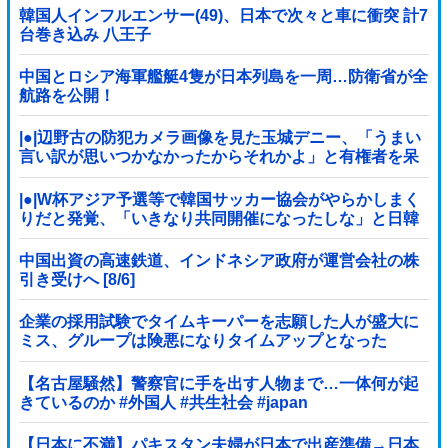
韓国人インフルエンサー(49)、日本で次々と車に衝突 計7
台巻き込み 八王子
中国とロシア海軍艦艇4隻が日本列島を一周…防衛省が全
航路を公開！
|●|辺野古の防犯カメラ画像を見た玉城デニー、「うまい
言い訳が思いつかなかったからそれかよ」と有権者を呆
れさせるコメントを……
|●|W杯アジア予選等で韓国サッカー協会がやらかしまく
りだと発覚、「いきなり共同開催になったしな」と日韓
共催の件に言及する声も……
中国出資の高速鉄道、インドネシア政府が運営会社の株
引き受けへ [8/6]
企業の採用試験でタイムキーパーを志願した人が盛大に
ミス、グループは険悪になりタイムアップとなった
が……
【名古屋騒然】警察官に手を出す人物まで…一体何が起
きているのか #外国人 #共生社会 #japan
【日本に不満】パキスタン夫婦が日本で出産準備→日本