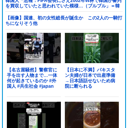
韓国人「悲報：FIFA会長にさえ2002年W杯で韓国が審判
を買収していたと思われていた模様…（ブルブル」＝韓
国の反応
【画像】国連、初の女性総長が誕生か この2人の一騎打
ちになりそう他
【名古屋騒然】警察官に
【日本に不満】パキスタ
手を出す人物まで…一体
ン夫婦が日本で出産準備
何が起きているのか #外
→日本語話せないため病
国人 #共生社会 #japan
院に断られる