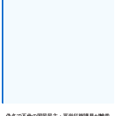
偽名で不倫の国民民主・平岩征樹議員が離党