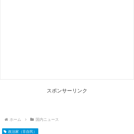
スポンサーリンク
ホーム
国内ニュース
政治家（非自民）