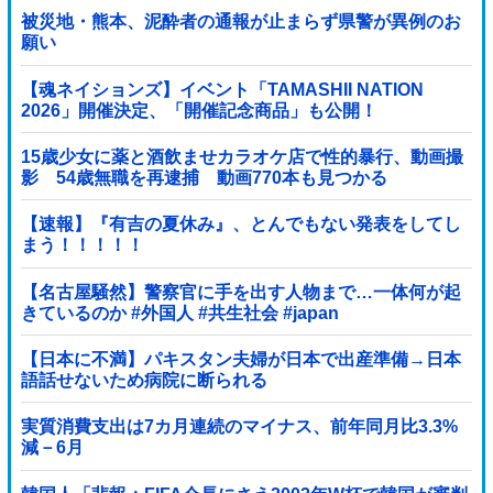
被災地・熊本、泥酔者の通報が止まらず県警が異例のお
願い
【魂ネイションズ】イベント「TAMASHII NATION
2026」開催決定、「開催記念商品」も公開！
15歳少女に薬と酒飲ませカラオケ店で性的暴行、動画撮
影 54歳無職を再逮捕 動画770本も見つかる
【速報】『有吉の夏休み』、とんでもない発表をしてし
まう！！！！！
【名古屋騒然】警察官に手を出す人物まで…一体何が起
きているのか #外国人 #共生社会 #japan
【日本に不満】パキスタン夫婦が日本で出産準備→日本
語話せないため病院に断られる
実質消費支出は7カ月連続のマイナス、前年同月比3.3%
減－6月