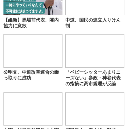
【維新】馬場前代表、閣内
中道、国民の連立入りけん
協力に意欲
制
公明党、中道改革連合の乗
「ベビーシッターあまりニ
っ取りに成功
ーズない」参政・神谷代表
の指摘に高市総理が反論
「それいいねと言われてい
る」 少子化対策めぐり国会
で議論