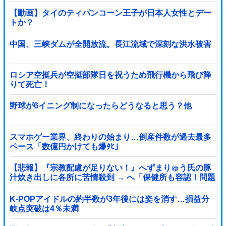
【動画】タイのティパンコーン王子が日本人女性とデー
トか？
中国、三峡ダムが全開放流。長江流域で深刻な洪水被害
ロシア空挺兵が空挺部隊日を祝うため飛行機から飛び降
りて死亡！
野球が6イニング制になったらどうなると思う？他
スマホゲー業界、終わりの始まり…倒産件数が過去最多
ペース「数億円かけても爆ﾀﾋ」
【悲報】『宗教配慮が足りない！』へずまりゅう氏の豚
汁炊き出しに各所に苦情殺到 → へ「保健所も容認！問題
なし！」ｗｗｗｗｗｗｗｗｗｗｗｗｗｗ
K-POPアイドルの約半数が3年後には姿を消す…損益分
岐点突破は4％未満