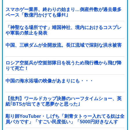
スマホゲー業界、終わりの始まり…倒産件数が過去最多
ペース「数億円かけても爆ﾀﾋ」
「神聖なる場所です」靖国神社、境内におけるコスプレ
や軍装の禁止を発表
中国、三峡ダムが全開放流。長江流域で深刻な洪水被害
ロシア空挺兵が空挺部隊日を祝うため飛行機から飛び降
りて死亡！
中国の海水浴場の映像があまりにも・・・
【批判】ワールドカップ決勝のハーフタイムショー、英
紙｢BTSが出てきて悪夢かと思った｣
彫り師YouTuber・しげち「刺青タトゥー入れてる奴は全
員バカです」「すごい民度低い」「5000円好きなんす
よ、バカって」