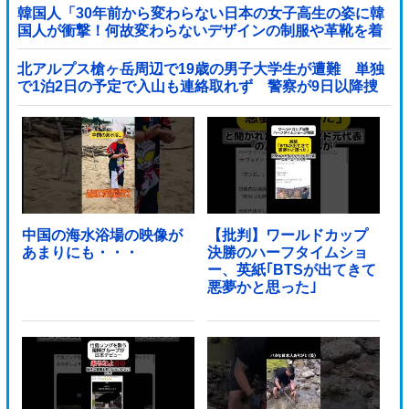
韓国人「30年前から変わらない日本の女子高生の姿に韓
国人が衝撃！何故変わらないデザインの制服や革靴を着
用し続けるのか？」
北アルプス槍ヶ岳周辺で19歳の男子大学生が遭難 単独
で1泊2日の予定で入山も連絡取れず 警察が9日以降捜
索予定他
中国の海水浴場の映像が
【批判】ワールドカップ
あまりにも・・・
決勝のハーフタイムショ
ー、英紙｢BTSが出てきて
悪夢かと思った｣