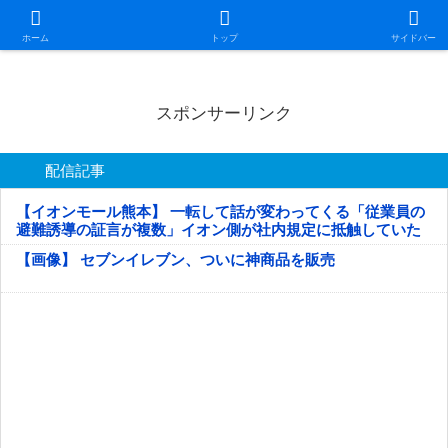
日本第一！ニュース録
ホーム
トップ
サイドバー
スポンサーリンク
配信記事
【イオンモール熊本】 一転して話が変わってくる「従業員の
避難誘導の証言が複数」イオン側が社内規定に抵触していた
疑い
【画像】 セブンイレブン、ついに神商品を販売