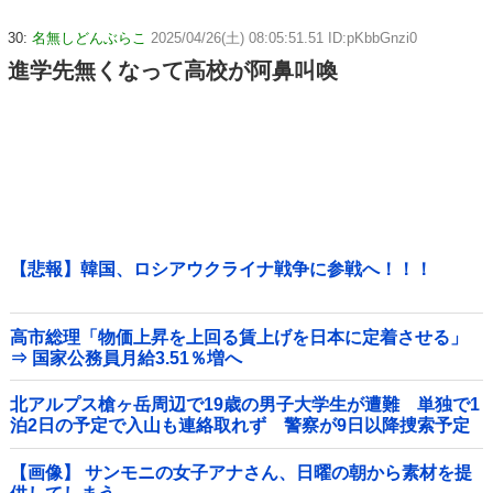
30:
名無しどんぶらこ
2025/04/26(土) 08:05:51.51 ID:pKbbGnzi0
進学先無くなって高校が阿鼻叫喚
【悲報】韓国、ロシアウクライナ戦争に参戦へ！！！
高市総理「物価上昇を上回る賃上げを日本に定着させる」
⇒ 国家公務員月給3.51％増へ
北アルプス槍ヶ岳周辺で19歳の男子大学生が遭難 単独で1
泊2日の予定で入山も連絡取れず 警察が9日以降捜索予定
他
【画像】 サンモニの女子アナさん、日曜の朝から素材を提