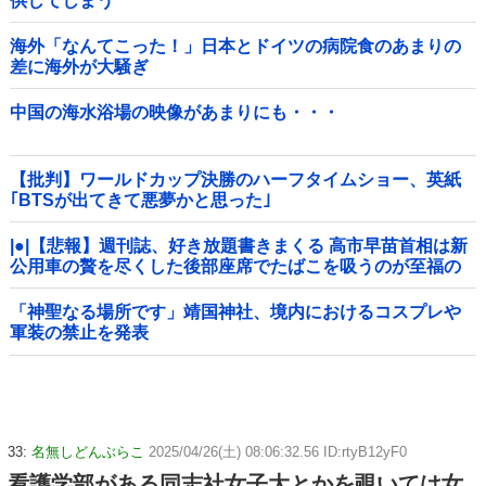
供してしまう
海外「なんてこった！」日本とドイツの病院食のあまりの
差に海外が大騒ぎ
中国の海水浴場の映像があまりにも・・・
【批判】ワールドカップ決勝のハーフタイムショー、英紙
｢BTSが出てきて悪夢かと思った｣
|●|【悲報】週刊誌、好き放題書きまくる 高市早苗首相は新
公用車の贅を尽くした後部座席でたばこを吸うのが至福の
時間「どんどん延びる乗車時間」
「神聖なる場所です」靖国神社、境内におけるコスプレや
軍装の禁止を発表
33:
名無しどんぶらこ
2025/04/26(土) 08:06:32.56 ID:rtyB12yF0
看護学部がある同志社女子大とかを覗いては女