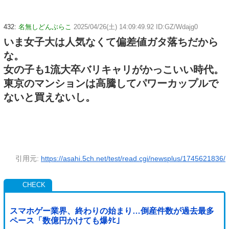
432:
名無しどんぶらこ
2025/04/26(土) 14:09:49.92 ID:GZ/Wdajg0
いま女子大は人気なくて偏差値ガタ落ちだから
な。
女の子も1流大卒バリキャリがかっこいい時代。
東京のマンションは高騰してパワーカップルで
ないと買えないし。
引用元:
https://asahi.5ch.net/test/read.cgi/newsplus/1745621836/
スマホゲー業界、終わりの始まり…倒産件数が過去最多
ペース「数億円かけても爆ﾀﾋ」