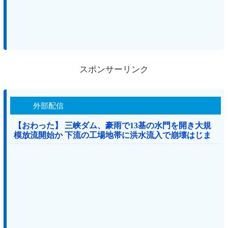
スポンサーリンク
外部配信
【おわった】 三峡ダム、豪雨で13基の水門を開き大規
模放流開始か 下流の工場地帯に洪水流入で崩壊はじま
る