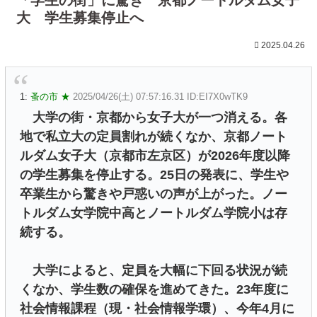
大 学生募集停止へ
2025.04.26
1:
蚤の市 ★
2025/04/26(土) 07:57:16.31 ID:EI7X0wTK9
大学の街・京都から女子大が一つ消える。各
地で私立大の定員割れが続くなか、京都ノート
ルダム女子大（京都市左京区）が2026年度以降
の学生募集を停止する。25日の発表に、学生や
卒業生から驚きや戸惑いの声が上がった。ノー
トルダム女学院中高とノートルダム学院小は存
続する。
大学によると、定員を大幅に下回る状況が続
くなか、学生数の確保を進めてきた。23年度に
社会情報課程（現・社会情報学環）、今年4月に