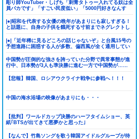
彫り師YouTuber・しげち「刺青タトゥー入れてる奴は全
員バカです」「すごい民度低い」「5000円好きなんす
よ、バカって」
|●|昭和を代表する女優の晩年があまりにも寂しすぎる！
と話題に、自身の子供を餓死する寸前までネグレクトし
た挙句……
|●|「近年稀に見るどころの話じゃないぞ」と台風15号の
予想進路に困惑する人が多数、偏西風が全く通用してい
ないんだけど……
中国勢が圧倒的な強さを誇っていた分野で異常事態が進
行中、日本勢が3人も準決勝に進む一方で中国勢が……
【悲報】韓国、ロシアウクライナ戦争に参戦へ！！！
中国の海水浴場の映像があまりにも・・・
【批判】ワールドカップ決勝のハーフタイムショー、英
紙｢BTSが出てきて悪夢かと思った｣
【なんで】竹島ソングを歌う韓国アイドルグループが待