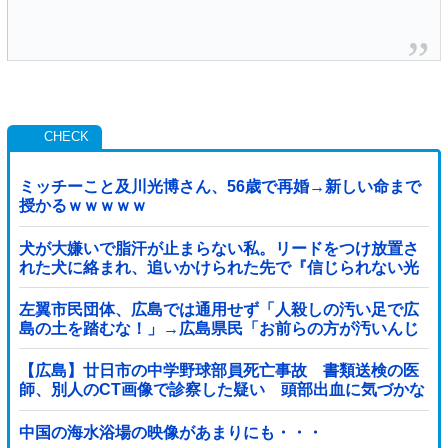
ミッチーこと及川光博さん、56歳で再婚→新しい命まで
授かるｗｗｗｗｗ
犬が大嫌いで脂汗が止まらない私。リードをつけ放置さ
れた犬に絡まれ、追いかけられた先で『信じられない光
景』を目撃→必死で救急車を呼ぶも犬と取り残され
て・・・
左翼市民団体、広島では通用せず「人殺しの汚い足で広
島の土を踏むな！」→広島県民「お前らの方が汚いんじ
ゃ！」「ワシらが広島県民じゃ」
【広島】廿日市の中学野球部員死亡事故 書類送検の医
師、別人のCT画像で診察した疑い 頭部出血に気づかな
かった可能性
中国の海水浴場の映像があまりにも・・・