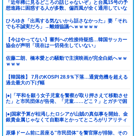
「近年稀に見るどころの話じゃないぞ」と台風15号の予
想進路に困惑する人が多数、偏西風が全く通用していな
いんだけど……他
ひろゆき「出馬する気ないから話さなかった」妻「それ
でも不誠実だろ」→離婚協議へｗｗｗｗｗ
【今はやってない】審判への性接待疑惑…韓国サッカー
協会が声明「現在は一切発生していない」
佐藤二朗、橋本愛との騒動で主演映画が完全白紙へｗｗ
ｗｗｗ
【韓国株】 7月のKOSPI 28.9％下落…通貨危機を超える
過去最大の下げ幅
|●|「平和を願う女子児童を警察が取り押さえて移動させ
た」と市民団体が告発、「児童……どこ？」とガチで困
惑する人が続出
|●|国家予算が枯渇したロシアが山賊の真似事を開始、金
銀貴金属じゃなくて自動車とかってところがリアリティ
ありすぎる……
原爆ドーム前に居座る”市民団体”を警官隊が排除、その