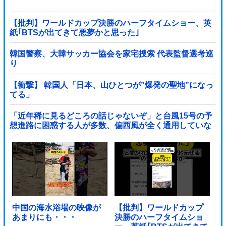
【批判】ワールドカップ決勝のハーフタイムショー、英
紙｢BTSが出てきて悪夢かと思った｣
韓国警察、大韓サッカー協会を家宅捜索 代表監督選考巡
り
【衝撃】 韓国人「日本、山ひとつが”爆発の聖地”になっ
てる」
「近年稀に見るどころの話じゃないぞ」と台風15号の予
想進路に困惑する人が多数、偏西風が全く通用していな
いんだけど……他
中国の海水浴場の映像が
【批判】ワールドカップ
あまりにも・・・
決勝のハーフタイムショ