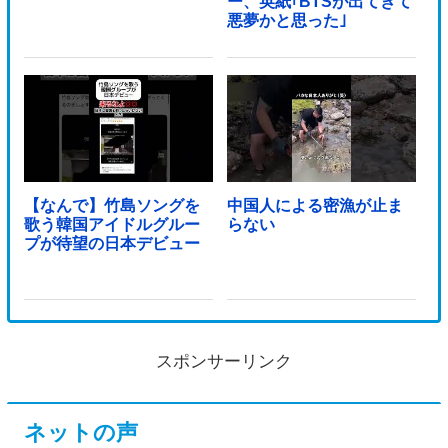
ー、英紙｢BTSが出てきて
悪夢かと思った｣
【なんで】竹島ソングを
中国人による密漁が止ま
歌う韓国アイドルグルー
らない
プが待望の日本デビュー
スポンサーリンク
ネットの声