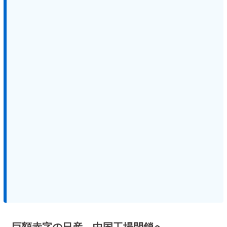
巨額赤字の日産、中国工場閉鎖へ