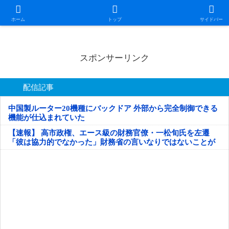
日本第一！ニュース録
ホーム
トップ
サイドバー
スポンサーリンク
配信記事
中国製ルーター20機種にバックドア 外部から完全制御できる
機能が仕込まれていた
【速報】 高市政権、エース級の財務官僚・一松旬氏を左遷
「彼は協力的でなかった」財務省の言いなりではないことが
判明