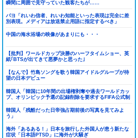
瞬間に周囲で見守っていた観客たちが……
パヨ「れいわ信者、れいわ知能といった表現は完全に差
別表現。メディアは放送禁止用語に指定するべき」
中国の海水浴場の映像があまりにも・・・
【批判】ワールドカップ決勝のハーフタイムショー、英
紙｢BTSが出てきて悪夢かと思った｣
【なんで】竹島ソングを歌う韓国アイドルグループが待
望の日本デビュー
韓国人「韓国に10年間の出場権剥奪や過去ワールドカッ
プ、オリンピック予選の記録削除を要求するFIFA公式制
裁を海外メディアが報道！」
韓国人「残酷だった日帝強占期前後の写真を見てみよ
う」
海外「あるある！」日本を旅行した外国人が患う新たな
症状「日本語PTSD」に海外が大騒ぎ