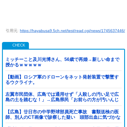
引用元:
https://hayabusa9.5ch.net/test/read.cgi/news/1745637446/
ミッチーこと及川光博さん、56歳で再婚→新しい命まで
授かるｗｗｗｗｗ
【動画】ロシア軍のドローンをネット発射装置で撃墜す
るウクライナ。
左翼市民団体、広島では通用せず「人殺しの汚い足で広
島の土を踏むな！」→広島県民「お前らの方が汚いんじ
ゃ！」「ワシらが広島県民じゃ」
【広島】廿日市の中学野球部員死亡事故 書類送検の医
師、別人のCT画像で診察した疑い 頭部出血に気づかな
かった可能性