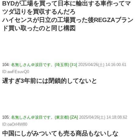
BYDが工場を買って日本に輸出する車作ってマ
ツダ辺りを買収するんだろ
ハイセンスが日立の工場買った後REGZAブラン
ド買い取ったのと同じ構図
104:
名無しさん＠涙目です。(埼玉県) [ﾇｺ]
2025/04/26(土) 14:16:00.61
ID:awFEsuvQ0
遅すぎ3年前には閉鎖的してないと
105:
名無しさん＠涙目です。(東京都) [ZA]
2025/04/26(土) 14:18:08.62
ID:oaOrI4W80
中国にしがみついても売る商品もないしな