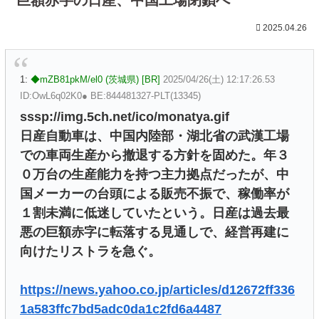
2025.04.26
1:
◆mZB81pkM/el0 (茨城県) [BR]
2025/04/26(土) 12:17:26.53
ID:OwL6q02K0● BE:844481327-PLT(13345)
sssp://img.5ch.net/ico/monatya.gif
日産自動車は、中国内陸部・湖北省の武漢工場
での車両生産から撤退する方針を固めた。年３
０万台の生産能力を持つ主力拠点だったが、中
国メーカーの台頭による販売不振で、稼働率が
１割未満に低迷していたという。日産は過去最
悪の巨額赤字に転落する見通しで、経営再建に
向けたリストラを急ぐ。
https://news.yahoo.co.jp/articles/d12672ff336
1a583ffc7bd5adc0da1c2fd6a4487