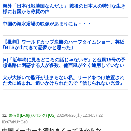
海外「日本は戦勝国なんだよ」 戦後の日本人の特別な生き
様に各国から称賛の声
中国の海水浴場の映像があまりにも・・・
【批判】ワールドカップ決勝のハーフタイムショー、英紙
｢BTSが出てきて悪夢かと思った｣
|●|「近年稀に見るどころの話じゃないぞ」と台風15号の予
想進路に困惑する人が多数、偏西風が全く通用していない
んだけど……
犬が大嫌いで脂汗が止まらない私。リードをつけ放置され
た犬に絡まれ、追いかけられた先で『信じられない光景』
を目撃→必死で救急車を呼ぶも犬と取り残されて・・・
32:
警備員[Lv.9](ジパング) [US]
2025/04/26(土) 12:34:37.22
ID:67ahUYGe0
中国メーカーも潰れまくってるからな