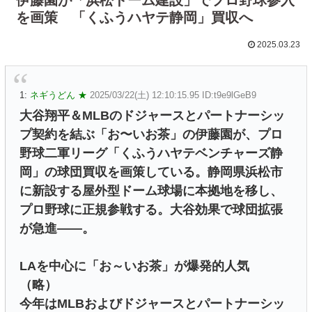
を画策 「くふうハヤテ静岡」買収へ
2025.03.23
1:
ネギうどん ★
2025/03/22(土) 12:10:15.95 ID:t9e9lGeB9
大谷翔平＆MLBのドジャースとパートナーシッ
プ契約を結ぶ「お〜いお茶」の伊藤園が、プロ
野球二軍リーグ「くふうハヤテベンチャーズ静
岡」の球団買収を画策している。静岡県浜松市
に新設する屋外型ドーム球場に本拠地を移し、
プロ野球に正規参戦する。大谷効果で球団拡張
が急進――。
LAを中心に「お～いお茶」が爆発的人気
（略）
今年はMLBおよびドジャースとパートナーシッ