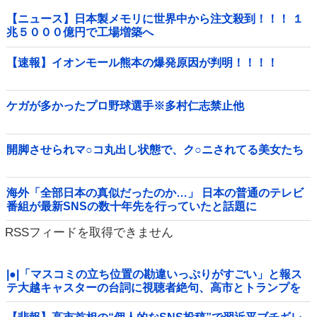
【ニュース】日本製メモリに世界中から注文殺到！！！ １
兆５０００億円で工場増築へ
【速報】イオンモール熊本の爆発原因が判明！！！！
ケガが多かったプロ野球選手※多村仁志禁止他
開脚させられマ○コ丸出し状態で、ク○ニされてる美女たち
海外「全部日本の真似だったのか…」 日本の普通のテレビ
番組が最新SNSの数十年先を行っていたと話題に
RSSフィードを取得できません
|●|「マスコミの立ち位置の勘違いっぷりがすごい」と報ス
テ大越キャスターの台詞に視聴者絶句、高市とトランプを
同列視させようという思惑がひしひしと