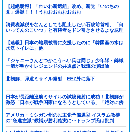
【超絶朗報】「れいわ新選組」改め、新党「いのちの
党」爆誕！！！うおおおおおおおお
消費税減税をなんとしても阻止したい石破前首相、「何
いってんのこいつ」と有権者をドン引きさせるよな屁理
屈を……
【速報】日本の地震被害に支援したのに「韓国産の水は
水洗トイレに」他
「ジャニーさんとつかこうへい氏は同じ」少年隊・錦織
一清が明かすレジェンドの共通点と我流の演出論
北朝鮮、弾道ミサイル発射 EEZ外に落下
日本が長距離巡航ミサイルの試験発射に成功！北朝鮮が
激怒「日本が戦争国家になろうとしている」「絶対に傍
観しない、必ず後悔させる」
アメリカ・ミシガン州の民主党予備選挙 イスラム教徒
の“急進左派”候補が勝利確実に⋯トランプ氏は批判