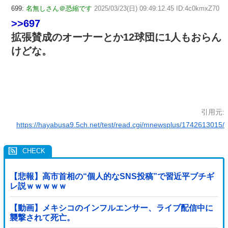
699:
名無しさん＠恐縮です
2025/03/23(日) 09:49:12.45 ID:4c0kmxZ70
>>697
拡張賛成のオーナーとか12球団に1人もおらん
けどな。
引用元:
https://hayabusa9.5ch.net/test/read.cgi/mnewsplus/1742613015/
【悲報】高市首相の“個人的なSNS投稿”で習近平ブチギ
レ説ｗｗｗｗｗ
【動画】メキシコのインフルエンサー、ライブ配信中に
襲撃されて死亡。