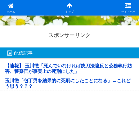
日本第一！ニュース録
ホーム
トップ
サイドバー
スポンサーリンク
配信記事
【速報】 玉川徹「死んでいなければ銃刀法違反と公務執行妨
害、警察官が事実上の死刑にした」
玉川徹「包丁男を結果的に死刑にしたことになる」←これど
う思う？？？