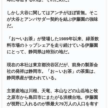
しかし大谷に関してはアンチがほぼ皆無。そこ
が大谷とアンバサダー契約を結ぶ伊藤園の強味
だ。
「お〜いお茶」が登場した1989年以来、緑茶飲
料市場のトップシェアを走り続けている伊藤園
にとって、静岡県は特別の地だ。
現在の本社は東京都渋谷区だが、前身の製茶会
社の発祥は静岡市。「お～いお茶」の茶葉は、
静岡県産が使われている。
主要産地は川根、天竜、本山などの山岳地と牧
之原市から島田市にまたがる洪積台地。伊藤園
が視野に入れるのが県最大79万人の人口を有す