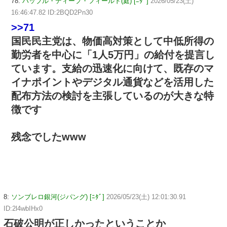
78:
ハッブル・ディープ・フィールド(庭) [ﾆﾀﾞ]
2026/05/23(土)
16:46:47.82 ID:2BQD2Pn30
>>71
国民民主党は、物価高対策として中低所得の
勤労者を中心に「1人5万円」の給付を提言し
ています。支給の迅速化に向けて、既存のマ
イナポイントやデジタル通貨などを活用した
配布方法の検討を主張しているのが大きな特
徴です
残念でしたwww
8:
ソンブレロ銀河(ジパング) [ﾆﾀﾞ]
2026/05/23(土) 12:01:30.91
ID:2l4wbIHx0
石破公明が正しかったということか