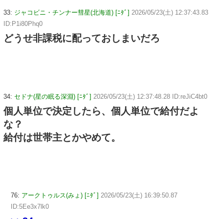
33:
ジャコビニ・チンナー彗星(北海道) [ﾆﾀﾞ]
2026/05/23(土) 12:37:43.83
ID:P1i80Phq0
どうせ非課税に配っておしまいだろ
34:
セドナ(星の眠る深淵) [ﾆﾀﾞ]
2026/05/23(土) 12:37:48.28 ID:reJiC4bt0
個人単位で決定したら、個人単位で給付だよ
な？
給付は世帯主とかやめて。
76:
アークトゥルス(みょ) [ﾆﾀﾞ]
2026/05/23(土) 16:39:50.87
ID:5Ee3x7lk0