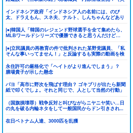
踪」湖南省「三峡放流情報（画像」台風13号「三峡接
近」→
インドネシア政府「インドネシア人の名前には、のび
太、ドラえもん、スネ夫、ナルト、しんちゃんなどあり
ます」
|●|韓国人「韓国のレジェンド野球選手を全て集めたら、
MLBワールドシリーズで優勝できると思うんだけど…
（ﾌﾞﾙﾌﾞﾙ」＝韓国の反応
|●|立民議員の再教育の件で批判された某野党議員、「私
そんな事いってません！」と反論するも実際の動画を検
証すると……
永住許可の厳格化で「ヘイトがより進んでしまう」？
膳場貴子が示した懸念
パヨ「高市に野次を飛ばす理由？ ゴキブリが出たら新聞
紙で叩くでしょ。それと同じで、人として当然の行動」
（国旗損壊罪）戦争反対と叫びながらニヤニヤ笑い…日
の丸を破る内輪ネタをして一般国民からドン引きされ...
在日ベトナム人達、3000匹を乱獲