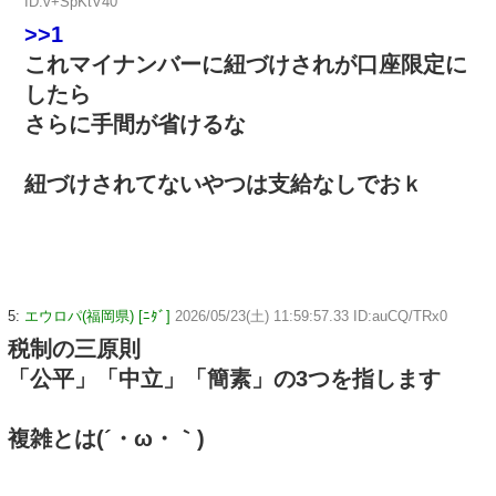
ID:v+SpKtV40
>>1
これマイナンバーに紐づけされが口座限定に
したら
さらに手間が省けるな
紐づけされてないやつは支給なしでおｋ
5:
エウロパ(福岡県) [ﾆﾀﾞ]
2026/05/23(土) 11:59:57.33 ID:auCQ/TRx0
税制の三原則
「公平」「中立」「簡素」の3つを指します
複雑とは(´・ω・｀)