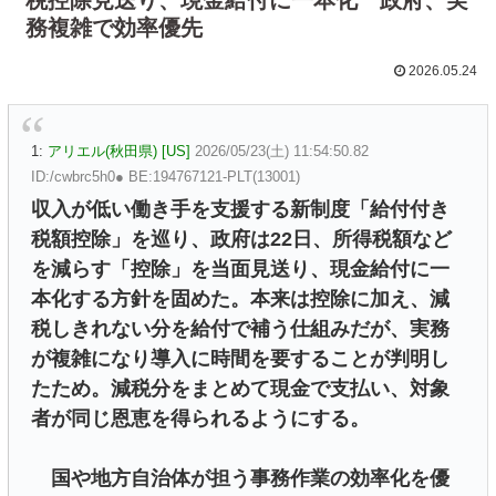
務複雑で効率優先
2026.05.24
1:
アリエル(秋田県) [US]
2026/05/23(土) 11:54:50.82
ID:/cwbrc5h0● BE:194767121-PLT(13001)
収入が低い働き手を支援する新制度「給付付き
税額控除」を巡り、政府は22日、所得税額など
を減らす「控除」を当面見送り、現金給付に一
本化する方針を固めた。本来は控除に加え、減
税しきれない分を給付で補う仕組みだが、実務
が複雑になり導入に時間を要することが判明し
たため。減税分をまとめて現金で支払い、対象
者が同じ恩恵を得られるようにする。
国や地方自治体が担う事務作業の効率化を優