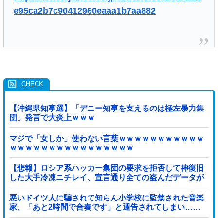
e95ca2b7c90412960eaaa1b7aa882
【沖縄県知事選】「デニー知事を支えるのは極左暴力集
団」発言で大炎上ｗｗｗ
マジで「女しか」使わない言葉ｗｗｗｗｗｗｗｗｗｗｗ
ｗｗｗｗｗｗｗｗｗｗｗｗｗｗｗｗ
【悲報】ロシア系ハッカー集団の要求を拒否して神復旧
した大手冷凍ニチレイ、宣言通り全ての盗んだデータが
公開される
悪いドイツ人に騙されて知らん小学校に監禁された音楽
家、「あと2時間で合奏です」と通告されてしまい……