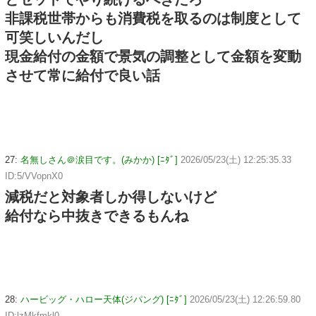
非課税世帯からも消費税を取るのは制度として
可笑しいんだし
現金給付の金額で景気の調整として金額を変動
させて常に給付で良い話
27:
名無しさん＠涙目です。(みかか) [ﾆﾀﾞ]
2026/05/23(土) 12:25:35.33
ID:5/VVopnX0
減税だと対象者しか得しないけど
給付なら中抜きできるもんね
28:
ハービッグ・ハロー天体(ジパング) [ﾆﾀﾞ]
2026/05/23(土) 12:26:59.80
ID:lzMkfmkl0