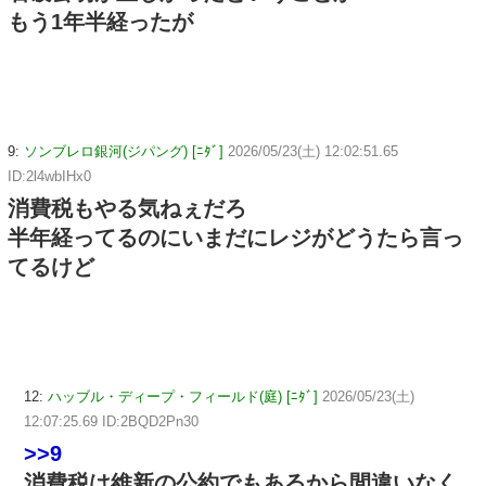
もう1年半経ったが
9:
ソンブレロ銀河(ジパング) [ﾆﾀﾞ]
2026/05/23(土) 12:02:51.65
ID:2l4wbIHx0
消費税もやる気ねぇだろ
半年経ってるのにいまだにレジがどうたら言っ
てるけど
12:
ハッブル・ディープ・フィールド(庭) [ﾆﾀﾞ]
2026/05/23(土)
12:07:25.69 ID:2BQD2Pn30
>>9
消費税は維新の公約でもあるから間違いなく