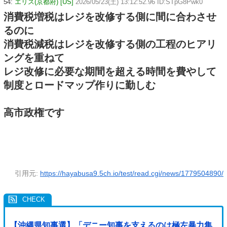
54:
エリス(京都府) [US]
2026/05/23(土) 13:12:52.96 ID:STpG8Pwk0
消費税増税はレジを改修する側に間に合わさせ
るのに
消費税減税はレジを改修する側の工程のヒアリ
ングを重ねて
レジ改修に必要な期間を超える時間を費やして
制度とロードマップ作りに勤しむ
高市政権です
引用元:
https://hayabusa9.5ch.io/test/read.cgi/news/1779504890/
【沖縄県知事選】「デニー知事を支えるのは極左暴力集