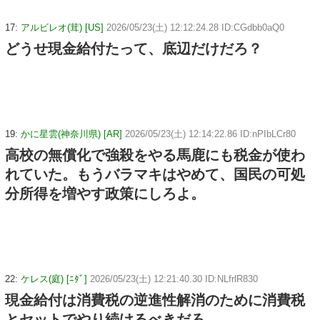
17:
アルビレオ(茸) [US]
2026/05/23(土) 12:12:24.28 ID:CGdbb0aQ0
どうせ現金給付たって、底辺だけだろ？
19:
かに星雲(神奈川県) [AR]
2026/05/23(土) 12:14:22.86 ID:nPIbLCr80
高校の無償化で強殺をやる馬鹿にも税金が使わ
れていた。もうバラマキはやめて、国民の可処
分所得を増やす政策にしろよ。
22:
ケレス(庭) [ﾆﾀﾞ]
2026/05/23(土) 12:21:40.30 ID:NLfrlR830
現金給付は消費税の逆進性解消のために消費税
とセットでやり続けるべきだろ