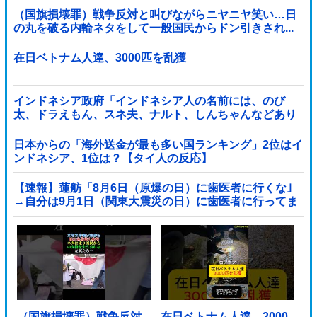
（国旗損壊罪）戦争反対と叫びながらニヤニヤ笑い…日
の丸を破る内輪ネタをして一般国民からドン引きされ...
在日ベトナム人達、3000匹を乱獲
インドネシア政府「インドネシア人の名前には、のび
太、ドラえもん、スネ夫、ナルト、しんちゃんなどあり
ます」
日本からの「海外送金が最も多い国ランキング」2位はイ
ンドネシア、1位は？【タイ人の反応】
【速報】蓮舫「8月6日（原爆の日）に歯医者に行くな｣
→自分は9月1日（関東大震災の日）に歯医者に行ってま
した他
（国旗損壊罪）戦争反対
在日ベトナム人達、3000