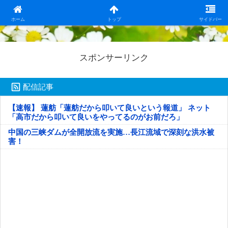
日本第一！ニュース録
ホーム
トップ
サイドバー
スポンサーリンク
配信記事
【速報】 蓮舫「蓮舫だから叩いて良いという報道」 ネット
「高市だから叩いて良いをやってるのがお前だろ」
中国の三峡ダムが全開放流を実施…長江流域で深刻な洪水被
害！