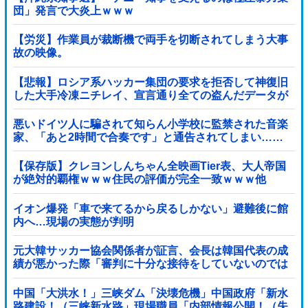
団」発言で大炎上ｗｗｗ
【労災】作業員が裁断機で両手を切断されてしまう大事
故の映像。
【悲報】ロシア系ハッカー集団の要求を拒否して神復旧
した大手冷凍ニチレイ、宣言通り全ての盗んだデータが
公開される
悪いドイツ人に騙されて知らん小学校に監禁された音楽
家、「あと2時間で合奏です」と通告されてしまい……
【保存版】クレヨンしんちゃん全映画Tier表、大人帝国
が絶対的覇権ｗｗｗ住民の評価が完全一致ｗｗｗ他
イオン爆発「車で来てるから戻るしかない」避難後に館
内へ…現場の実態が判明
元大韓サッカー協会関係者が証言、会長は韓国代表の成
績が悪かった際「審判に十分な接待をしていないのでは
ないかと叱責した」
中国「大洪水！」三峡ダム「決壊危機」中国政府「新水
路建設！（三峡新水路」現場職員「内部情報公開！（失