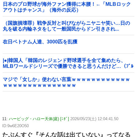
日本のプロ野球が海外ファン獲得に本腰！←「MLBロック
アウトはチャンス」（海外の反応）
（国旗損壊罪）戦争反対と叫びながらニヤニヤ笑い…日の
丸を破る内輪ネタをして一般国民からドン引きされ...
在日ベトナム人達、3000匹を乱獲
|●|韓国人「韓国のレジェンド野球選手を全て集めたら、
MLBワールドシリーズで優勝できると思うんだけど…（ﾌﾞﾙ
ﾌﾞﾙ」＝韓国の反応
マジで「女しか」使わない言葉ｗｗｗｗｗｗｗｗｗｗｗｗ
ｗｗｗｗｗｗｗｗｗｗｗｗｗｗｗ
11:
ハービッグ・ハロー天体(庭) [ﾆﾀﾞ]
2026/05/23(土) 12:04:41.50
ID:9w6E20O50
たぶんすぐ『そんな話は出ていない』ってなる