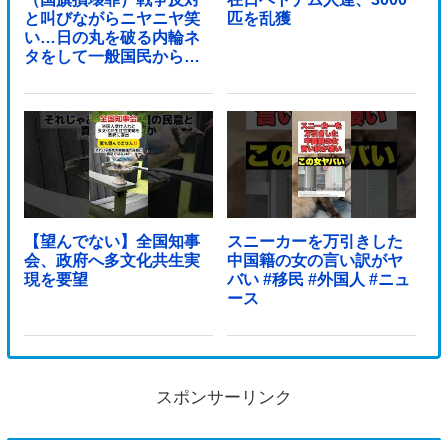
と叫びながらニヤニヤ笑
匹を乱獲
い…日の丸を破る内輪ネ
タをして一般国民からド
ン引きされ...
【望んでない】全国知事
スニーカーを万引きした
会、政府へ多文化共生実
中国籍の女の言い訳がヤ
現を要望
バい #移民 #外国人 #ニュ
ース
スポンサーリンク