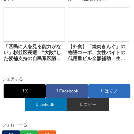
「区民に人を見る能力がな
【外食】「焼肉きんぐ」の
い」杉並区長選 ”大敗”し
物語コーポ、女性バイトの
た候補支持の自民系区議の
低用量ピル全額補助 生理
浅井くにお氏（75）が有権
による体調に左右されず生
者”愚弄”し物議
産性高めるよう
シェアする
X
Facebook
はてブ
LinkedIn
コピー
フォローする