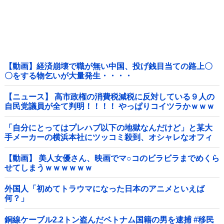
【動画】経済崩壊で職が無い中国、投げ銭目当ての路上〇
〇をする物乞いが大量発生・・・・
【ニュース】 高市政権の消費税減税に反対している９人の
自民党議員が全て判明！！！！ やっぱりコイツラかｗｗｗ
ｗｗ
「自分にとってはプレハブ以下の地獄なんだけど」と某大
手メーカーの横浜本社にツッコミ殺到、オシャレなオフィ
スに特化してしまった結果……他
【動画】 美人女優さん、映画でマ○コのビラビラまでめくら
せてしまうｗｗｗｗｗｗ
外国人「初めてトラウマになった日本のアニメといえば
何？」
銅線ケーブル2.2トン盗んだベトナム国籍の男を逮捕 #移民