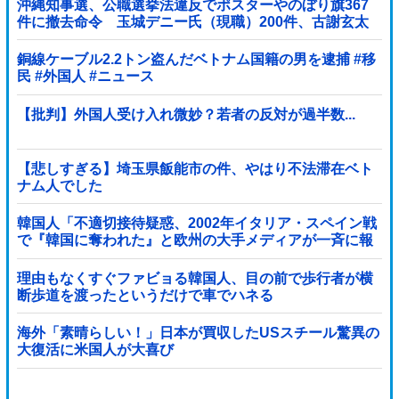
沖縄知事選、公職選挙法違反でポスターやのぼり旗367
件に撤去命令 玉城デニー氏（現職）200件、古謝玄太
氏 149件、下地幹郎氏 16件、比嘉隆...
銅線ケーブル2.2トン盗んだベトナム国籍の男を逮捕 #移
民 #外国人 #ニュース
【批判】外国人受け入れ微妙？若者の反対が過半数...
【悲しすぎる】埼玉県飯能市の件、やはり不法滞在ベト
ナム人でした
韓国人「不適切接待疑惑、2002年イタリア・スペイン戦
で『韓国に奪われた』と欧州の大手メディアが一斉に報
道！」
理由もなくすぐファビョる韓国人、目の前で歩行者が横
断歩道を渡ったというだけで車でハネる
海外「素晴らしい！」日本が買収したUSスチール驚異の
大復活に米国人が大喜び