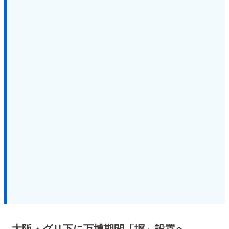
大阪・グリ下に万博期間「塀」設置へ