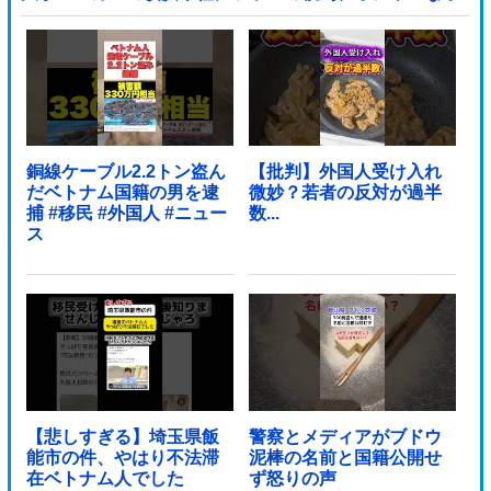
フィスに特化してしまった結果……他
銅線ケーブル2.2トン盗ん
【批判】外国人受け入れ
だベトナム国籍の男を逮
微妙？若者の反対が過半
捕 #移民 #外国人 #ニュー
数...
ス
【悲しすぎる】埼玉県飯
警察とメディアがブドウ
能市の件、やはり不法滞
泥棒の名前と国籍公開せ
在ベトナム人でした
ず怒りの声