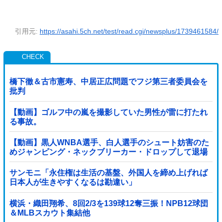
引用元:
https://asahi.5ch.net/test/read.cgi/newsplus/1739461584/
橋下徹＆古市憲寿、中居正広問題でフジ第三者委員会を
批判
【動画】ゴルフ中の嵐を撮影していた男性が雷に打たれ
る事故。
【動画】黒人WNBA選手、白人選手のシュート妨害のた
めジャンピング・ネックブリーカー・ドロップして退場
処分→ロッカールームから「白人特権」と投稿...
サンモニ「永住権は生活の基盤、外国人を締め上げれば
日本人が生きやすくなるは勘違い」
横浜・織田翔希、8回2/3を139球12奪三振！NPB12球団
＆MLBスカウト集結他