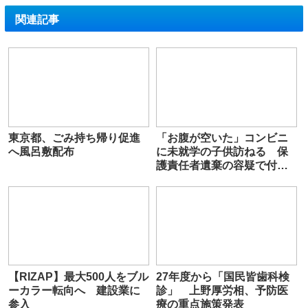
関連記事
東京都、ごみ持ち帰り促進
「お腹が空いた」コンビニ
へ風呂敷配布
に未就学の子供訪ねる 保
護責任者遺棄の容疑で付き
合ってる男と母逮捕
【RIZAP】最大500人をブル
27年度から「国民皆歯科検
ーカラー転向へ 建設業に
診」 上野厚労相、予防医
参入
療の重点施策発表