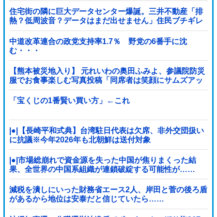
住宅街の隣に巨大データセンター爆誕。三井不動産「排
熱？低周波音？データはまだ出せません」住民ブチギレ
中道改革連合の政党支持率1.7％ 野党の6番手に沈
む・・・
【熊本被災地入り】 元れいわの奥田ふみよ、参議院防災
服でお食事楽しむ写真投稿「同席者は笑顔にサムズアッ
プ」
「宝くじの1番賢い買い方」←これ
|●|【長崎平和式典】台湾駐日代表は欠席、非外交団扱い
に抗議※今年2026年も北朝鮮は送付対象
|●|市場総崩れで資金源を失った中国が焦りまくった結
果、全世界の中国系組織が連鎖破綻する可能性が……
減税を潰しにいった財務省エース2人、岸田と菅の後ろ盾
があるから地位は安泰だと信じていたら……