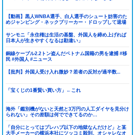
【動画】黒人WNBA選手、白人選手のシュート妨害のた
めジャンピング・ネックブリーカー・ドロップして退場
処分→ロッカールームから「白人特権」と投稿...
サンモニ「永住権は生活の基盤、外国人を締め上げれば
日本人が生きやすくなるは勘違い」
銅線ケーブル2.2トン盗んだベトナム国籍の男を逮捕 #移
民 #外国人 #ニュース
【批判】外国人受け入れ微妙？若者の反対が過半数...
「宝くじの1番賢い買い方」←これ
海外「鑑別機がないと天然と3万円の人工ダイヤを見分け
られない」その差額は何でできてるのか…
「自分にとってはプレハブ以下の地獄なんだけど」と某
大手メーカーの横浜本社にツッコミ殺到、オシャレなオ