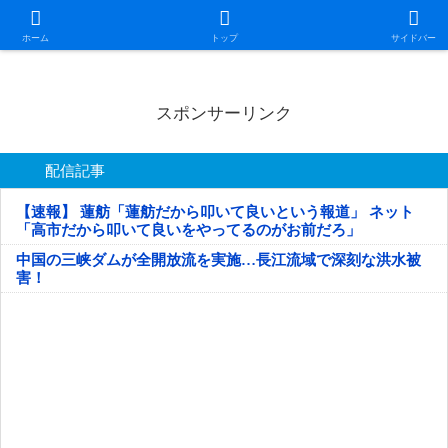
日本第一！ニュース録
ホーム
トップ
サイドバー
スポンサーリンク
配信記事
【速報】 蓮舫「蓮舫だから叩いて良いという報道」 ネット
「高市だから叩いて良いをやってるのがお前だろ」
中国の三峡ダムが全開放流を実施…長江流域で深刻な洪水被
害！