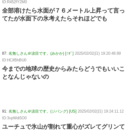
ID:R452fY2M0
全部溶けたら水面が７６メートル上昇って言っ
てたが水面下の氷考えたらそれほどでも
87:
名無しさん＠涙目です。(みかか) [ﾆﾀﾞ]
2025/02/02(日) 19:20:48.89
ID:HCifBhBU0
今までの地球の歴史からみたらどうでもいいこ
となんじゃないの
91:
名無しさん＠涙目です。(ジパング) [US]
2025/02/02(日) 19:24:11.12
ID:3vpWdi5O0
ユーチュで氷山が割れて重心がズレてグリンて