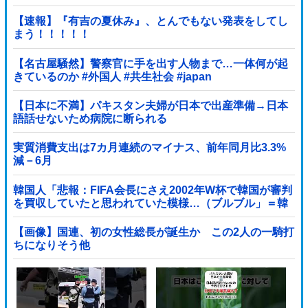
【速報】『有吉の夏休み』、とんでもない発表をしてし
まう！！！！！
【名古屋騒然】警察官に手を出す人物まで…一体何が起
きているのか #外国人 #共生社会 #japan
【日本に不満】パキスタン夫婦が日本で出産準備→日本
語話せないため病院に断られる
実質消費支出は7カ月連続のマイナス、前年同月比3.3%
減－6月
韓国人「悲報：FIFA会長にさえ2002年W杯で韓国が審判
を買収していたと思われていた模様…（ブルブル」＝韓
国の反応
【画像】国連、初の女性総長が誕生か この2人の一騎打
ちになりそう他