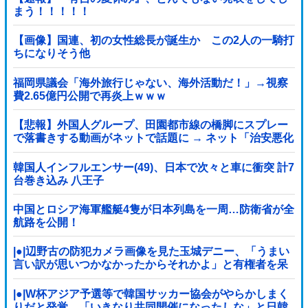
まう！！！！！
【画像】国連、初の女性総長が誕生か この2人の一騎打
ちになりそう他
福岡県議会「海外旅行じゃない、海外活動だ！」→視察
費2.65億円公開で再炎上ｗｗｗ
【悲報】外国人グループ、田園都市線の橋脚にスプレー
で落書きする動画がネットで話題に → ネット「治安悪化
の始まり」
韓国人インフルエンサー(49)、日本で次々と車に衝突 計7
台巻き込み 八王子
中国とロシア海軍艦艇4隻が日本列島を一周…防衛省が全
航路を公開！
|●|辺野古の防犯カメラ画像を見た玉城デニー、「うまい
言い訳が思いつかなかったからそれかよ」と有権者を呆
れさせるコメントを……
|●|W杯アジア予選等で韓国サッカー協会がやらかしまく
りだと発覚、「いきなり共同開催になったしな」と日韓