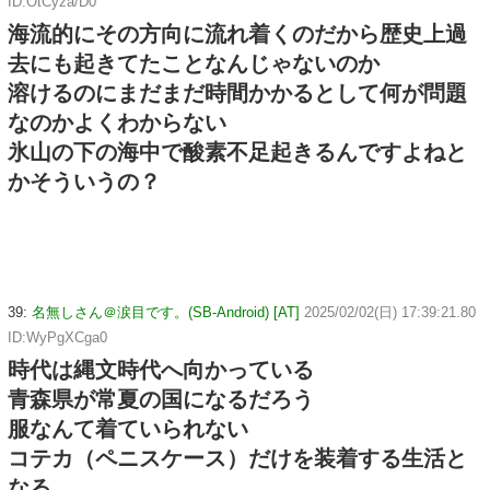
ID:OtCyza/D0
海流的にその方向に流れ着くのだから歴史上過
去にも起きてたことなんじゃないのか
溶けるのにまだまだ時間かかるとして何が問題
なのかよくわからない
氷山の下の海中で酸素不足起きるんですよねと
かそういうの？
39:
名無しさん＠涙目です。(SB-Android) [AT]
2025/02/02(日) 17:39:21.80
ID:WyPgXCga0
時代は縄文時代へ向かっている
青森県が常夏の国になるだろう
服なんて着ていられない
コテカ（ペニスケース）だけを装着する生活と
なる