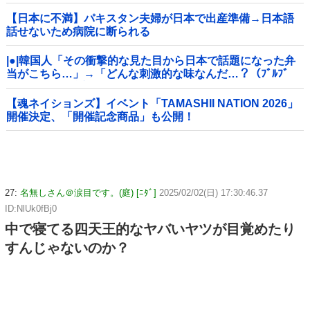
【日本に不満】パキスタン夫婦が日本で出産準備→日本語
話せないため病院に断られる
|●|韓国人「その衝撃的な見た目から日本で話題になった弁
当がこちら…」→「どんな刺激的な味なんだ…？（ﾌﾞﾙﾌﾞ
ﾙ」＝韓国の反応
【魂ネイションズ】イベント「TAMASHII NATION 2026」
開催決定、「開催記念商品」も公開！
27:
名無しさん＠涙目です。(庭) [ﾆﾀﾞ]
2025/02/02(日) 17:30:46.37
ID:NlUk0fBj0
中で寝てる四天王的なヤバいヤツが目覚めたり
すんじゃないのか？