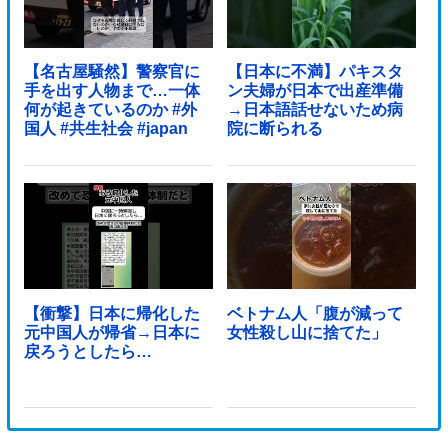
【名古屋騒然】警察官に
【日本に不満】パキスタ
手を出す人物まで…一体
ン夫婦が日本で出産準備
何が起きているのか #外
→日本語話せないため病
国人 #共生社会 #japan
院に断られる
【衝撃】日本に帰化した
ベトナム人「腹が減って
元中国人が帰省→日本に
女性殺し山に捨てた」
戻ろうとしたら…