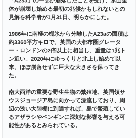
「A23a」の一部が崩落したことを受け、氷山全
体が崩壊し始める最初の兆候かもしれないとの
見解を科学者が1月31日、明らかにした。
1986年に南極の棚氷から分離したA23aの面積は
約3360平方キロで、英国の大都市圏グレータ
ー・ロンドンの2倍以上に相当し、重量は1兆ト
ン近い。2020年にゆっくりと北上し始めて以
来、ほぼ崩落せずに巨大な大きさを保ってき
た。
南大西洋の重要な野生生物の繁殖地、英国領サ
ウスジョージア島に向かって漂流しており、周
辺の浅い大陸棚に到達すれば、島で繁殖してい
るアザラシやペンギンに深刻な影響を与える可
能性があるとみられている。