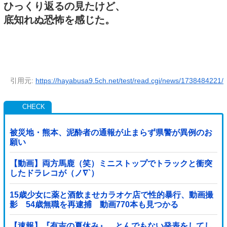
ひっくり返るの見たけど、
底知れぬ恐怖を感じた。
引用元:
https://hayabusa9.5ch.net/test/read.cgi/news/1738484221/
被災地・熊本、泥酔者の通報が止まらず県警が異例のお
願い
【動画】両方馬鹿（笑）ミニストップでトラックと衝突
したドラレコが（ノ∇`）
15歳少女に薬と酒飲ませカラオケ店で性的暴行、動画撮
影 54歳無職を再逮捕 動画770本も見つかる
【速報】『有吉の夏休み』、とんでもない発表をしてし