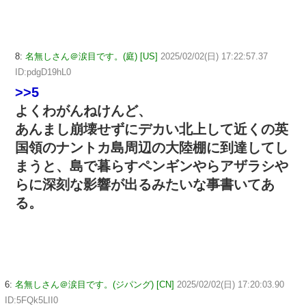
8:
名無しさん＠涙目です。(庭) [US]
2025/02/02(日) 17:22:57.37
ID:pdgD19hL0
>>5
よくわがんねけんど、
あんまし崩壊せずにデカい北上して近くの英
国領のナントカ島周辺の大陸棚に到達してし
まうと、島で暮らすペンギンやらアザラシや
らに深刻な影響が出るみたいな事書いてあ
る。
6:
名無しさん＠涙目です。(ジパング) [CN]
2025/02/02(日) 17:20:03.90
ID:5FQk5LII0