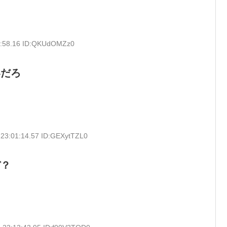
2:58.16 ID:QKUdOMZz0
いだろ
 23:01:14.57 ID:GEXytTZL0
ぞ？