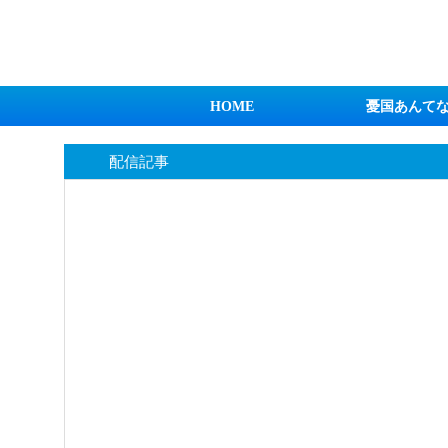
日本第一！ニュース録
HOME
憂国あんて
配信記事