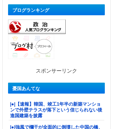
ブログランキング
スポンサーリンク
憂国あんてな
|●|【速報】韓国、竣工1年半の新築マンショ
ンで外壁テラスが落下という信じられない後
進国建築を披露
|●|強風で欄干が全面的に倒壊した中国の橋、