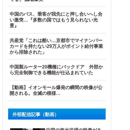
中国のバス、乗客が我先にと押し合いへし合
い激突…『多数の国ではもう見られない光
景』
共産党「これは酷い…京都市でマイナンバー
カードを持たない29万人がポイント給付事業
から排除された」
中国製ルーター20機種にバックドア 外部か
ら完全制御できる機能が仕込まれていた
【動画】イオンモール爆発の瞬間の映像が公
開される。全滅の模様…
外部配信記事（動画）