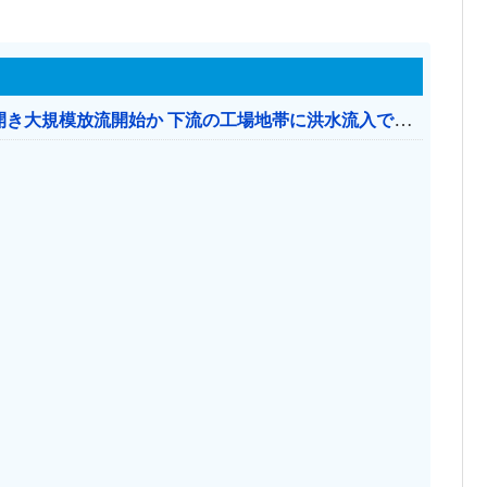
【おわった】 三峡ダム、豪雨で13基の水門を開き大規模放流開始か 下流の工場地帯に洪水流入で崩壊はじまる