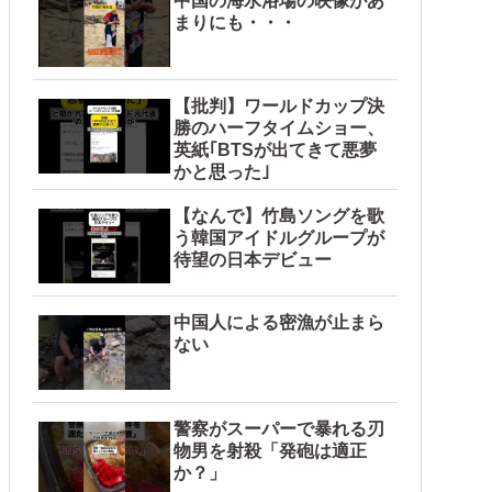
中国の海水浴場の映像があ
まりにも・・・
【批判】ワールドカップ決
勝のハーフタイムショー、
英紙｢BTSが出てきて悪夢
かと思った｣
【なんで】竹島ソングを歌
う韓国アイドルグループが
待望の日本デビュー
中国人による密漁が止まら
ない
警察がスーパーで暴れる刃
物男を射殺「発砲は適正
か？」