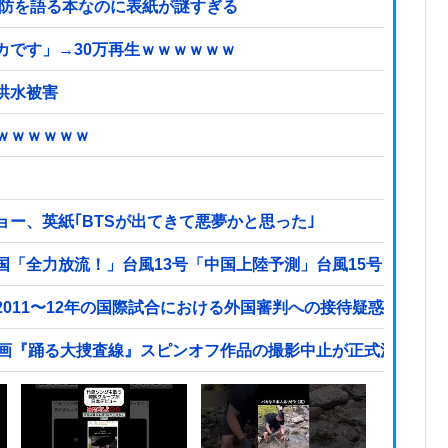
国防を語る本なのに表紙が謎すぎる
カです」→30万再生ｗｗｗｗｗｗ
洪水被害
ｗｗｗｗｗｗ
ー、英紙｢BTSが出てきて悪夢かと思った｣
国「全力放流！」台風13号「中国上陸予測」台風15号「中国
011〜12年の国際試合における外国審判への接待疑惑が海外
映画『踊る大捜査線』スピンオフ作品の撮影中止が正式決定・・