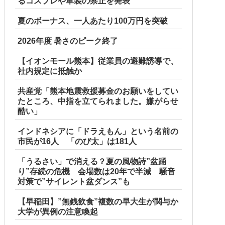
るコスプレや軍装の禁止を発表
夏のボーナス、一人あたり100万円を突破
2026年度 暑さのピーク終了
【イオンモール熊本】従業員の避難誘導で、
社内規定に抵触か
共産党「熊本地震救援募金のお願いをしてい
たところ、中指を立てられました。嫌がらせ
酷い」
インドネシアに「ドラえもん」という名前の
市民が16人 「のび太」は181人
「うるさい」で消える？夏の風物詩”盆踊
り”存続の危機 会場数は20年で半減 騒音
対策で”サイレント盆ダンス”も
【早稲田】”無銭飲食”複数の早大生が関与か
大学が異例の注意喚起