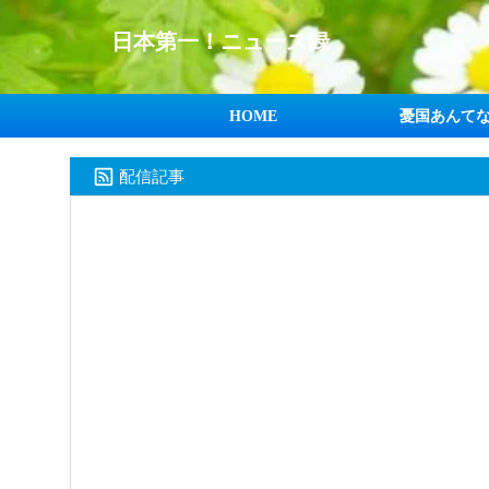
日本第一！ニュース録
HOME
憂国あんて
配信記事