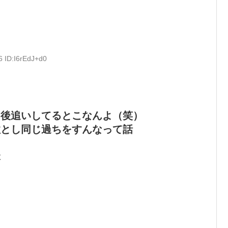
6 ID:I6rEdJ+d0
を後追いしてるとこなんよ（笑）
柱とし同じ過ちをすんなって話
ぶ