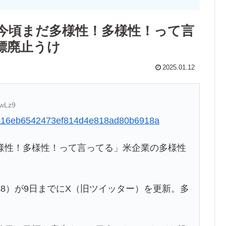
今頃まだ多様性！多様性！って言
標廃止うけ
2025.01.12
GwLz9
fda4a16eb6542473ef814d4e818ad80b6918a
様性！多様性！って言ってる」米企業の多様性
8）が9日までにX（旧ツイッター）を更新。多