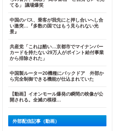
てる」 議場爆笑
中国のバス、乗客が我先にと押し合いへし合
い激突…『多数の国ではもう見られない光
景』
共産党「これは酷い…京都市でマイナンバー
カードを持たない29万人がポイント給付事業
から排除された」
中国製ルーター20機種にバックドア 外部か
ら完全制御できる機能が仕込まれていた
【動画】イオンモール爆発の瞬間の映像が公
開される。全滅の模様…
外部配信記事（動画）