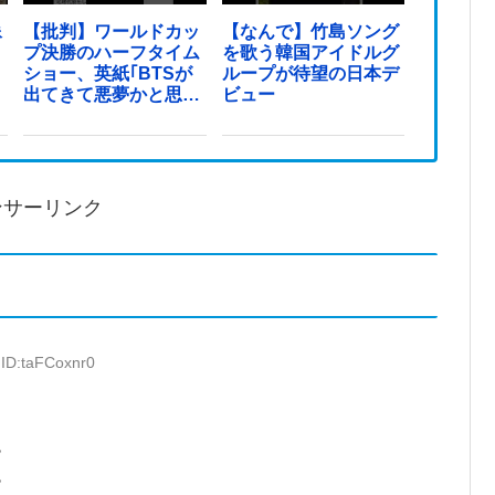
像
【批判】ワールドカッ
【なんで】竹島ソング
プ決勝のハーフタイム
を歌う韓国アイドルグ
ショー、英紙｢BTSが
ループが待望の日本デ
出てきて悪夢かと思っ
ビュー
た｣
ンサーリンク
 ID:taFCoxnr0
す
す