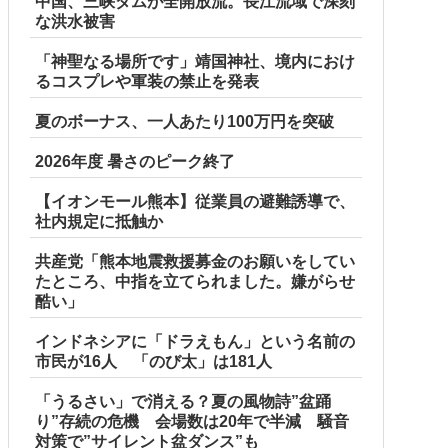
中国、三峡ダムが全開放流。長江流域で深刻
な洪水被害
「神聖なる場所です」靖国神社、境内におけ
るコスプレや軍装の禁止を発表
夏のボーナス、一人あたり100万円を突破
2026年度 暑さのピーク終了
【イオンモール熊本】従業員の避難誘導で、
社内規定に抵触か
共産党「熊本地震救援募金のお願いをしてい
たところ、中指を立てられました。嫌がらせ
酷い」
インドネシアに「ドラえもん」という名前の
市民が16人 「のび太」は181人
「うるさい」で消える？夏の風物詩”盆踊
り”存続の危機 会場数は20年で半減 騒音
対策で”サイレント盆ダンス”も