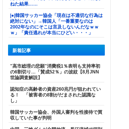
ねた結果……
|●|韓国サッカー協会「現在は不適切な行為は
絶対にない」→韓国人「一番重要なのは
2002年なのにそこは言及しないんだなｗｗ
ｗ」「責任逃れが本当にひどい・・・」
新着記事
”高市総理の悲願”消費税1％表明も支持率初
の6割切り…「賛成52％」の波紋【8月JNN
世論調査解説】
認知症の高齢者の資産260兆円が狙われてい
る！ 「被害者の8割がだまされた認識な
し」
韓国サッカー協会、外国人審判を性接待で買
収していた事が判明