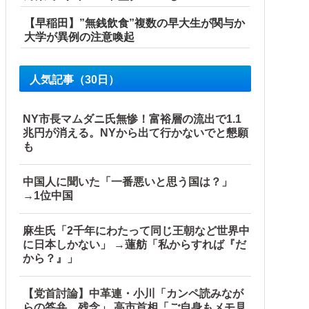
【早稲田】”無銭飲食”複数の早大生が関与か
大学が異例の注意喚起
人気記事（30日）
NY市長マムダニ氏無惨！富裕層の流出で1.1
兆円が消える。NYから出て行かないでと懇願
も
中国人に聞いた「一番悪いと思う国は？」
→1位中国
…他
麻生氏「2千年にわたって同じ王朝など世界中
に日本しかない」 →蓮舫「私からすれば『だ
から？』」
【党首討論】中革連・小川「カンペ読みなが
らの答弁、残念」 高市首相「ご自身もメモ見