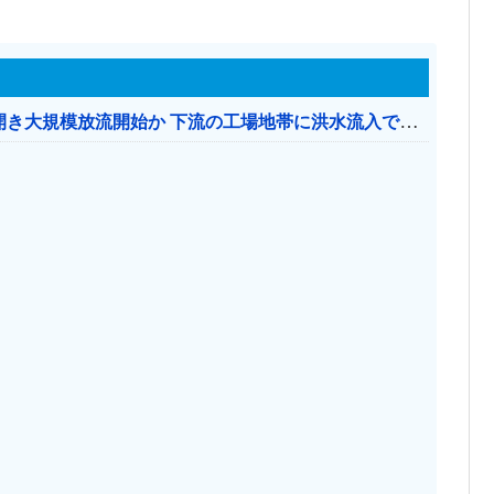
【おわった】 三峡ダム、豪雨で13基の水門を開き大規模放流開始か 下流の工場地帯に洪水流入で崩壊はじまる