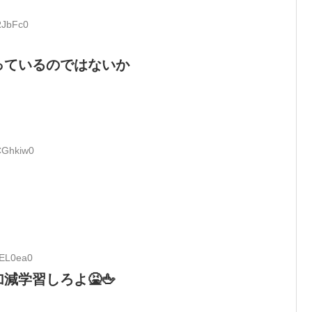
RJbFc0
っているのではないか
CGhkiw0
6EL0ea0
学習しろよ🤮🖕