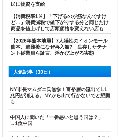
民に物資を支給
ル」＝韓国の反応
【消費税率1％】「下げるのが筋なんですけ
ど…」消費減税で値下がりする分と同じだけ
産省に報告他
商品を値上げして店頭価格を変えない店も
【2026年熊本地震】7人犠牲のイオンモール
熊本、避難後になぜ再入館? 生存したテナ
ント従業員ら証言、浮かび上がる実態
人気記事（30日）
NY市長マムダニ氏無惨！富裕層の流出で1.1
兆円が消える。NYから出て行かないでと懇願
も
中国人に聞いた「一番悪いと思う国は？」
→1位中国