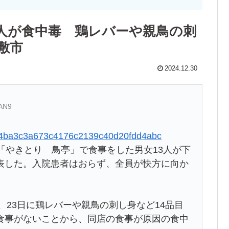
人が食中毒 鶏レバーや親鳥の刺
敷市
2024.12.30
UAN9
b97c4ba3c3a673c4176c2139c40d20fdd4abc
「やきとり 鳥亭」で食事をした男女13人が下
表した。入院患者はおらず、全員が快方に向か
、23日に鶏レバーや親鳥の刺し身など14品目
食事がないことから、同店の食事が原因の食中