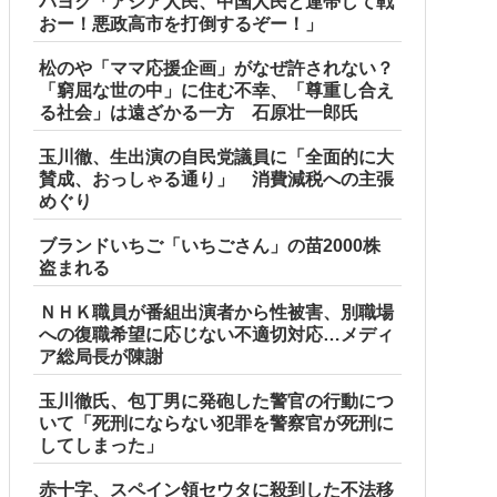
パヨク「アジア人民、中国人民と連帯して戦
おー！悪政高市を打倒するぞー！」
松のや「ママ応援企画」がなぜ許されない？
「窮屈な世の中」に住む不幸、「尊重し合え
る社会」は遠ざかる一方 石原壮一郎氏
玉川徹、生出演の自民党議員に「全面的に大
賛成、おっしゃる通り」 消費減税への主張
めぐり
ブランドいちご「いちごさん」の苗2000株
盗まれる
ＮＨＫ職員が番組出演者から性被害、別職場
への復職希望に応じない不適切対応…メディ
ア総局長が陳謝
玉川徹氏、包丁男に発砲した警官の行動につ
いて「死刑にならない犯罪を警察官が死刑に
してしまった」
赤十字、スペイン領セウタに殺到した不法移