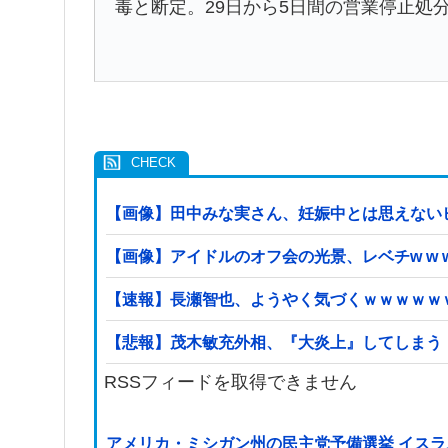
毒と断定。29日から5日間の営業停止処
【画像】田中みな実さん、妊娠中とは思えない
【画像】アイドルのオフ会の光景、レベチw w w w w
【速報】長瀬智也、ようやく気づくｗｗｗｗｗ
【悲報】茂木敏充外相、『大炎上』してしまう
RSSフィードを取得できません
アメリカ・ミシガン州の民主党予備選挙 イスラ