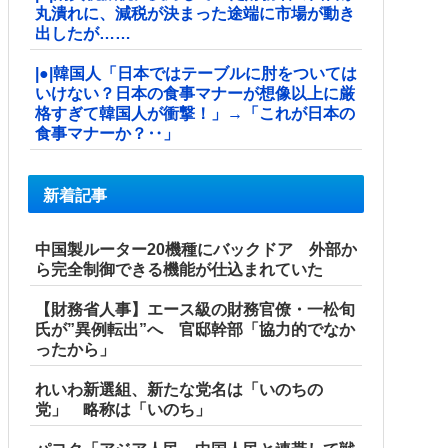
丸潰れに、減税が決まった途端に市場が動き
出したが……
|●|韓国人「日本ではテーブルに肘をついては
いけない？日本の食事マナーが想像以上に厳
格すぎて韓国人が衝撃！」→「これが日本の
食事マナーか？‥」
新着記事
中国製ルーター20機種にバックドア 外部か
ら完全制御できる機能が仕込まれていた
【財務省人事】エース級の財務官僚・一松旬
氏が”異例転出”へ 官邸幹部「協力的でなか
ったから」
れいわ新選組、新たな党名は「いのちの
党」 略称は「いのち」