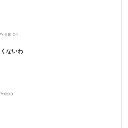
:/YrlL8hC0
たくないわ
d7fXxX0