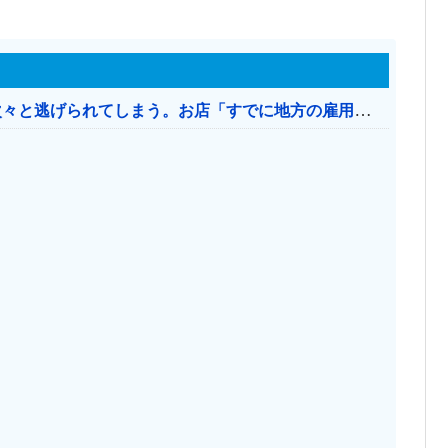
日本のお店、時給1500円でもミャンマー人に次々と逃げられてしまう。お店「すでに地方の雇用は崩壊」