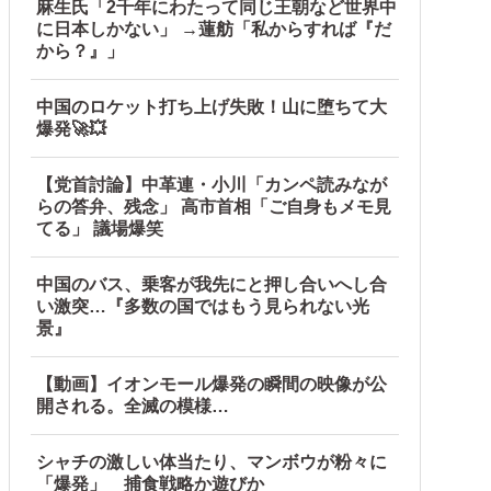
麻生氏「2千年にわたって同じ王朝など世界中
に日本しかない」 →蓮舫「私からすれば『だ
から？』」
中国のロケット打ち上げ失敗！山に堕ちて大
爆発🚀💥
【党首討論】中革連・小川「カンペ読みなが
らの答弁、残念」 高市首相「ご自身もメモ見
てる」 議場爆笑
中国のバス、乗客が我先にと押し合いへし合
い激突…『多数の国ではもう見られない光
景』
【動画】イオンモール爆発の瞬間の映像が公
開される。全滅の模様…
シャチの激しい体当たり、マンボウが粉々に
「爆発」 捕食戦略か遊びか