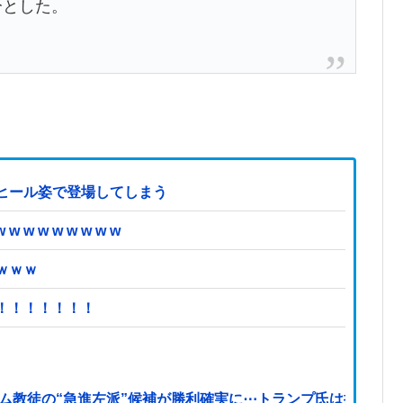
分とした。
ヒール姿で登場してしまう
 w w w w w w
ｗｗｗ
！！！！！！！
ム教徒の“急進左派”候補が勝利確実に⋯トランプ氏は批判