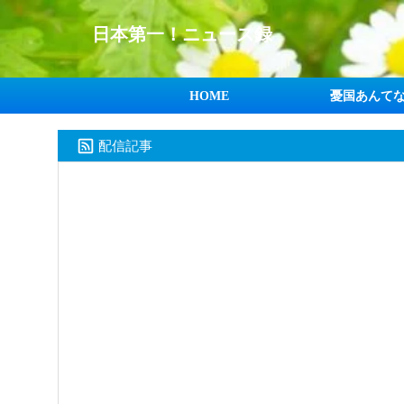
日本第一！ニュース録
HOME
憂国あんて
配信記事