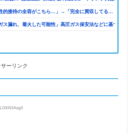
性的接待の全容がこちら…」→「完全に買収してる…（ブルブ
ガス漏れ、着火した可能性」高圧ガス保安法などに基づき、経
ンサーリンク
D:LGKN3Asg0