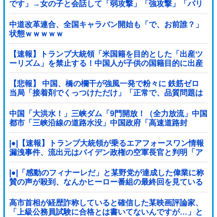
です」→女の子と会話して「弱攻撃」「強攻撃」「パリ
ィ」「ローリング」を選ぶガチでダークソウルなんだが
ｗｗｗｗｗ他
中道改革連合、全国キャラバン開始も「で、お前誰？」
状態ｗｗｗｗｗ
【速報】トランプ大統領「米国籍を目的とした「出産ツ
ーリズム」を禁止する！中国人が子供の国籍目的に出産
しに来るのはおかしい！」ｗｗｗｗｗｗｗｗｗｗｗｗｗ
【悲報】 中国、橋の欄干が強風一発で粉々に 鉄筋ゼロ
当局「接着剤でくっつけただけ」「正常で、品質問題は
ない」
中国「大洪水！」三峡ダム「9門開放！（全力放流」中国
都市「三峡沿線の道路水没」中国政府「高速道路封
鎖！」中国ダム「緊急放流に合わせて開門（土砂崩れ発
生」→
|●|【速報】トランプ大統領が乗るエアフォースワン情報
漏洩事件、流出元はバイデン政権の空軍長官と判明「ア
クセス権を取り消す」
|●|「感動のフィナーレだ」と某野党が達成した偉業に称
賛の声が殺到、なんかヒーロー番組の最終回を見ている
ような気分に……
高市首相が経歴詐称していると確信した某映画評論家、
「上級公務員試験に合格とは書いてないんですが…」と