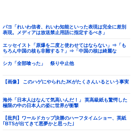
パヨ「れいわ信者、れいわ知能といった表現は完全に差別
表現。メディアは放送禁止用語に指定するべき」
エッセイスト「原爆を二度と使わせてはならない」⇒「も
ちろん中国の核も非難する？」⇒「中国の核は綺麗な
核！」
シカ「全部喰った」 祭り中止他
【画像】 このハゲにやられたJKがたくさんいるという事実
海外「日本人はなんて気高いんだ！」 英高級紙も驚愕した
極限の中の日本人の姿に世界が衝撃
【批判】ワールドカップ決勝のハーフタイムショー、英紙
｢BTSが出てきて悪夢かと思った｣