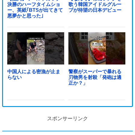
決勝のハーフタイムショ
歌う韓国アイドルグルー
ー、英紙｢BTSが出てきて
プが待望の日本デビュー
悪夢かと思った｣
中国人による密漁が止ま
警察がスーパーで暴れる
らない
刃物男を射殺「発砲は適
正か？」
スポンサーリンク