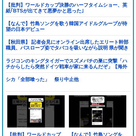
【批判】ワールドカップ決勝のハーフタイムショー、英
紙｢BTSが出てきて悪夢かと思った｣
【なんで】竹島ソングを歌う韓国アイドルグループが待
望の日本デビュー
【秋田県】 記者会見にオンライン出席したエリート幹部
職員、バスローブ姿でタバコを吸いながら説明 県が聞き
取りへ
ラジコンのキングタイガーでスズメバチの巣に突撃「ハ
チからしたら突然ドイツ戦車が家に来るんだぞ」【海外
の反応】
シカ「全部喰った」 祭り中止他
【批判】ワールドカップ
【なんで】竹島ソングを