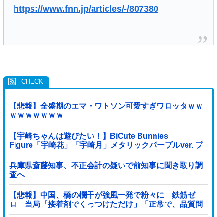
https://www.fnn.jp/articles/-/807380
【悲報】全盛期のエマ・ワトソン可愛すぎワロッタｗｗ
ｗｗｗｗｗｗｗ
【宇崎ちゃんは遊びたい！】BiCute Bunnies
Figure「宇崎花」「宇崎月」メタリックパープルver. プ
ライズフィギュア【ラウンドワン限定で展開決定】
兵庫県斎藤知事、不正会計の疑いで前知事に聞き取り調
査へ
【悲報】中国、橋の欄干が強風一発で粉々に 鉄筋ゼ
ロ 当局「接着剤でくっつけただけ」「正常で、品質問
題はない」