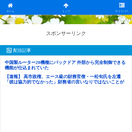
日本第一！ニュース録
ホーム
トップ
サイドバー
スポンサーリンク
配信記事
中国製ルーター20機種にバックドア 外部から完全制御できる
機能が仕込まれていた
【速報】 高市政権、エース級の財務官僚・一松旬氏を左遷
「彼は協力的でなかった」財務省の言いなりではないことが
判明