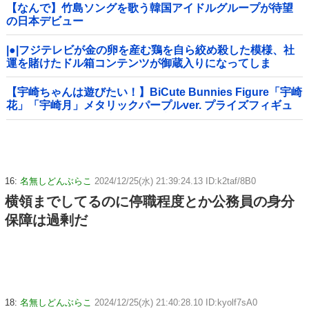
【なんで】竹島ソングを歌う韓国アイドルグループが待望
の日本デビュー
|●|フジテレビが金の卵を産む鶏を自ら絞め殺した模様、社
運を賭けたドル箱コンテンツが御蔵入りになってしま
い……
【宇崎ちゃんは遊びたい！】BiCute Bunnies Figure「宇崎
花」「宇崎月」メタリックパープルver. プライズフィギュ
ア【ラウンドワン限定で展開決定】
16:
名無しどんぶらこ
2024/12/25(水) 21:39:24.13 ID:k2taf/8B0
横領までしてるのに停職程度とか公務員の身分
保障は過剰だ
18:
名無しどんぶらこ
2024/12/25(水) 21:40:28.10 ID:kyolf7sA0