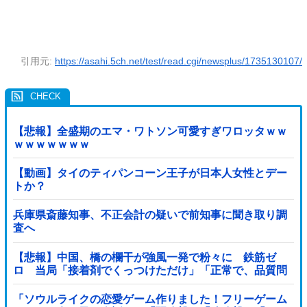
引用元:
https://asahi.5ch.net/test/read.cgi/newsplus/1735130107/
【悲報】全盛期のエマ・ワトソン可愛すぎワロッタｗｗ
ｗｗｗｗｗｗｗ
【動画】タイのティパンコーン王子が日本人女性とデー
トか？
兵庫県斎藤知事、不正会計の疑いで前知事に聞き取り調
査へ
【悲報】中国、橋の欄干が強風一発で粉々に 鉄筋ゼ
ロ 当局「接着剤でくっつけただけ」「正常で、品質問
題はない」
「ソウルライクの恋愛ゲーム作りました！フリーゲーム