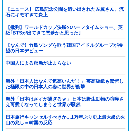
ツッコミを受けまくり……
【ニュース】 広島記念公園を追い出された左翼さん、流
石にキモすぎて炎上
【批判】ワールドカップ決勝のハーフタイムショー、英
紙｢BTSが出てきて悪夢かと思った｣
【なんで】竹島ソングを歌う韓国アイドルグループが待
望の日本デビュー
中国人による密漁が止まらない
海外「日本人はなんて気高いんだ！」 英高級紙も驚愕し
た極限の中の日本人の姿に世界が衝撃
海外「日本はさすが過ぎるｗ」 日本は野生動物の喧嘩さ
え可愛くなってしまうと世界が騒然
日本旅行キャンセルすべきか…1万年ぶり史上最大級の火
山の兆し＝韓国の反応