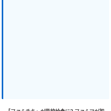
『ファミチキ』が学校給食に? ファミマが初