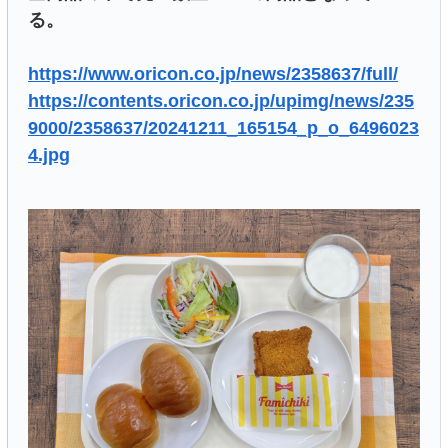
る。
https://www.oricon.co.jp/news/2358637/full/
https://contents.oricon.co.jp/upimg/news/235
9000/2358637/20241211_165154_p_o_6496023
4.jpg