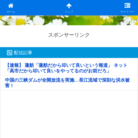
日本第一！ニュース録
ホーム
トップ
サイドバー
スポンサーリンク
配信記事
【速報】 蓮舫「蓮舫だから叩いて良いという報道」 ネット
「高市だから叩いて良いをやってるのがお前だろ」
中国の三峡ダムが全開放流を実施…長江流域で深刻な洪水被
害！