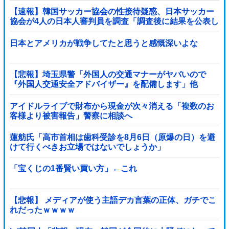
【速報】韓国サッカー協会の性接待疑惑、日本サッカー
協会が4人の日本人審判員を調査「調査後に結果を公表し
ます」
日本とアメリカが戦争してたと思うと感慨深いよな
【悲報】埼玉県警「外国人の交通マナーがヤバいので
『外国人交通安全アドバイザー』を配備します」他
アイドルライブで財布から現金が次々消える「複数のお
客様より被害報告」警察に相談へ
蓮舫氏「高市首相は歯科受診を8月6日（原爆の日）を避
けて行くべきお立場ではないでしょうか」
「宝くじの1番賢い買い方」←これ
【悲報】 メディアが使う主語デカ言葉の正体、ガチでこ
れだったｗｗｗｗ