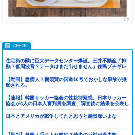
住宅街の隣に巨大データセンター爆誕。三井不動産「排
熱？低周波音？データはまだ出せません」住民ブチギレ
【動画】急病人？横須賀の国道16号でおかしな事故が撮
影される。
【速報】韓国サッカー協会の性接待疑惑、日本サッカー
協会が4人の日本人審判員を調査「調査後に結果を公表し
ます」
日本とアメリカが戦争してたと思うと感慨深いよな
【批判】外国人受け入れ微妙？若者の反対が過半数...