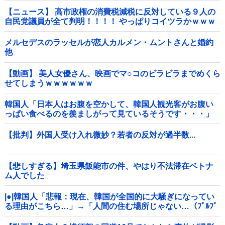
【ニュース】 高市政権の消費税減税に反対している９人の
自民党議員が全て判明！！！！ やっぱりコイツラかｗｗｗ
ｗｗ
メルセデスのラッセルが恋人カルメン・ムントさんと婚約
他
【動画】 美人女優さん、映画でマ○コのビラビラまでめくら
せてしまうｗｗｗｗｗｗ
韓国人「日本人はお腹を空かして、韓国人観光客がお腹い
っぱい食べるのを羨ましがって見ているそうです・・・」
【批判】外国人受け入れ微妙？若者の反対が過半数...
【悲しすぎる】埼玉県飯能市の件、やはり不法滞在ベトナ
ム人でした
|●|韓国人「悲報：現在、韓国が全国的に大騒ぎになってい
る理由がこちら…」→「人間の住む場所じゃない…（ﾌﾞﾙﾌﾞ
ﾙ」＝韓国の反応