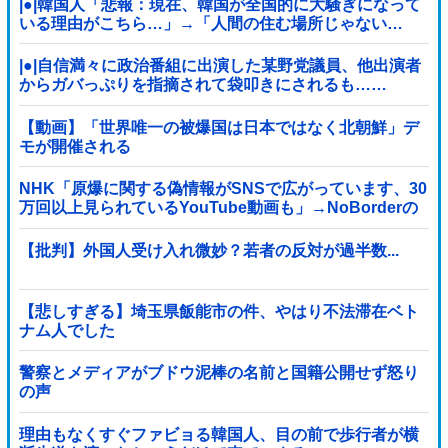
|●|韓国人「悲報：現在、韓国が全国的に大騒ぎになって
いる理由がこちら…」→「人間の住む場所じゃない…
（ﾌﾞﾙﾌﾞﾙ」＝韓国の反応
|●|自信満々に政治番組に出演した某野党議員、他出演者
からガバっぷりを指摘されて袋叩きにされるも……
【動画】「世界唯一の被爆国は日本ではなく北朝鮮」デ
モが開催される
NHK「原爆に関する偽情報がSNSで広がっています、30
万回以上見られているYouTube動画も」→NoBorderの
動画では？と話題
【批判】外国人受け入れ微妙？若者の反対が過半数...
【悲しすぎる】埼玉県飯能市の件、やはり不法滞在ベト
ナム人でした
警察とメディアがブドウ泥棒の名前と国籍公開せず怒り
の声
理由もなくすぐファビョる韓国人、目の前で歩行者が横