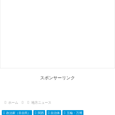
スポンサーリンク
ホーム
地方ニュース
政治家（非自民）
関西
自治体
五輪・万博