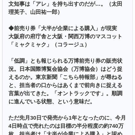
文知事は「アレ」を持ち出すのだが…。（太田
理英子、山田祐一郎）
◆前売り券「大半が企業による購入」が現実
大阪府の府庁舎と大阪・関西万博のマスコット
「ミャクミャク」（コラージュ）
「低調」とも報じられる万博前売り券の販売状
況。日本国際博覧会協会（万博協会）はどう捉
えるのか。東京新聞「こちら特報部」が尋ねる
と、担当者の口からはあくまで前向きに捉える
言葉が出てきた。「オントラックです」。順調
に進んでいる状態、という意味だ。
ただ先月30日で発売から1年となったのに、今月
4日時点で売れたのは目標の半分程度の約740万
枚。担当者は「大半が企業による購入」と認め