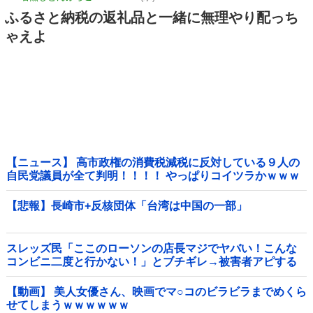
ふるさと納税の返礼品と一緒に無理やり配っち
ゃえよ
【ニュース】 高市政権の消費税減税に反対している９人の
自民党議員が全て判明！！！！ やっぱりコイツラかｗｗｗ
ｗｗ
【悲報】長崎市+反核団体「台湾は中国の一部」
スレッズ民「ここのローソンの店長マジでヤバい！こんな
コンビニ二度と行かない！」とブチギレ→被害者アピする
も「ヤバイのはお前だよ」とツッコミ殺到ｗｗｗｗｗｗｗ
他
【動画】 美人女優さん、映画でマ○コのビラビラまでめくら
せてしまうｗｗｗｗｗｗ