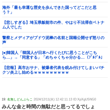
海外「最も幸運な歴史を歩んできた国ってどこだと思
う？」
【悲しすぎる】埼玉県飯能市の件、やはり不法滞在ベトナ
ム人でした
警察とメディアがブドウ泥棒の名前と国籍公開せず怒りの
声
|●|韓国人「韓国人が日本へ行くたびに思うことがこち
ら…」→「同意する」「めちゃくちゃ分かる…（ﾌﾞﾙﾌﾞﾙ」
＝韓国の反応
【悲報】高市おサナ、被爆者代表を睨み付けてしまいバチ
クソ炎上し始めるｗｗｗｗｗｗｗｗｗ
19:
名無しどんぶらこ
2024/12/11(水) 12:42:11.13 ID:XpXgUSNG0
みんな金と時間の無駄だと思ってるでしょ