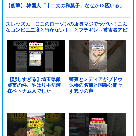
【衝撃】 韓国人「十二支の和菓子、なぜか13匹いる」
スレッズ民「ここのローソンの店長マジでヤバい！こん
なコンビニ二度と行かない！」とブチギレ→被害者アピ
するも「ヤバイのはお前だよ」とツッコミ殺到ｗｗｗｗ
ｗｗｗ他
【悲しすぎる】埼玉県飯
警察とメディアがブドウ
能市の件、やはり不法滞
泥棒の名前と国籍公開せ
在ベトナム人でした
ず怒りの声