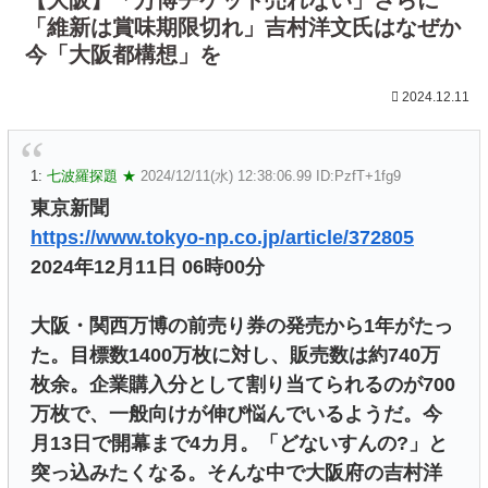
「維新は賞味期限切れ」吉村洋文氏はなぜか
今「大阪都構想」を
2024.12.11
1:
七波羅探題 ★
2024/12/11(水) 12:38:06.99 ID:PzfT+1fg9
東京新聞
https://www.tokyo-np.co.jp/article/372805
2024年12月11日 06時00分
大阪・関西万博の前売り券の発売から1年がたっ
た。目標数1400万枚に対し、販売数は約740万
枚余。企業購入分として割り当てられるのが700
万枚で、一般向けが伸び悩んでいるようだ。今
月13日で開幕まで4カ月。「どないすんの?」と
突っ込みたくなる。そんな中で大阪府の吉村洋