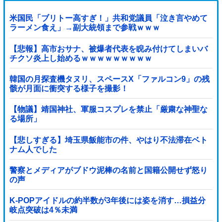
米国民「ブリトー高すぎ！」共和党議員「泣き言やめて
ラーメン食え」→副大統領まで参戦ｗｗｗ
【悲報】高市おサナ、被爆者代表を睨み付けてしまいバ
チクソ炎上し始めるｗｗｗｗｗｗｗｗｗ
韓国の月探査機タヌリ、スペースX「ファルコン9」の残
骸が月面に衝突する様子を撮影！
【物議】靖国神社、軍服コスプレを禁止「厳粛な神聖な
る場所」
【悲しすぎる】埼玉県飯能市の件、やはり不法滞在ベト
ナム人でした
警察とメディアがブドウ泥棒の名前と国籍公開せず怒り
の声
K-POPアイドルの約半数が3年後には姿を消す…損益分
岐点突破は4％未満