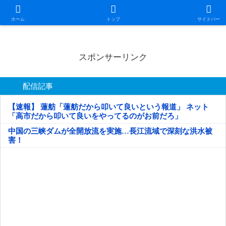
日本第一！ニュース録
ホーム
トップ
サイドバー
スポンサーリンク
配信記事
【速報】 蓮舫「蓮舫だから叩いて良いという報道」 ネット
「高市だから叩いて良いをやってるのがお前だろ」
中国の三峡ダムが全開放流を実施…長江流域で深刻な洪水被
害！