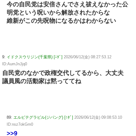
今の自民党は安倍さんでさえ祓えなかった公
明党という呪いから解放されたからな
維新がこの先呪物になるかはわからない
9:
イドクスウリジン(千葉県) [ﾆﾀﾞ]
2026/06/12(金) 08:27:53.12
ID:AumJnJjq0
自民党のなかで政権交代してるから、大丈夫
議員風の活動家は黙っててね
89:
エルビテグラビル(ジパング) [ﾆﾀﾞ]
2026/06/12(金) 09:08:53.10
ID:nsz7okGm0
>>9