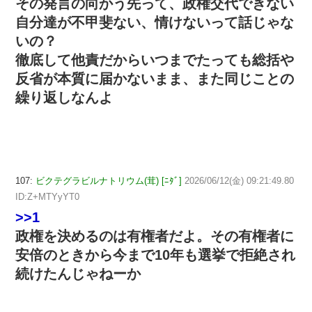
その発言の向かう先って、政権交代できない
自分達が不甲斐ない、情けないって話じゃな
いの？
徹底して他責だからいつまでたっても総括や
反省が本質に届かないまま、また同じことの
繰り返しなんよ
107:
ビクテグラビルナトリウム(茸) [ﾆﾀﾞ]
2026/06/12(金) 09:21:49.80
ID:Z+MTYyYT0
>>1
政権を決めるのは有権者だよ。その有権者に
安倍のときから今まで10年も選挙で拒絶され
続けたんじゃねーか