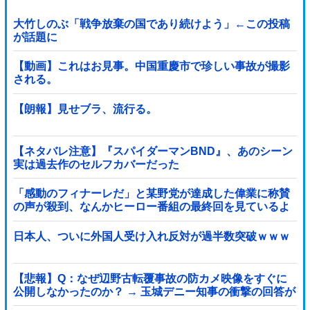
大竹しのぶ「戦争放棄の国であり続けよう」←この投稿
が話題に
【動画】これはお見事。中国重慶市で珍しい事故が撮影
される。
【朗報】見せブラ、流行る。
【ネタバレ注意】『スパイダーマンBND』、あのシーン
実は過去作のセルフカバーだった
「感動のフィナーレだ」と某野党が達成した偉業に称賛
の声が殺到、なんかヒーロー番組の最終回を見ているよ
うな気分に……他
日本人、ついに外国人受け入れ反対が過半数突破ｗｗｗ
【悲報】Q：なぜ辺野古転覆事故の防カメ映像をすぐに
公開しなかったのか？ → 玉城デニー知事の衝撃の回答が
コチラ → ｗｗｗｗｗｗｗｗｗｗｗｗｗｗｗ