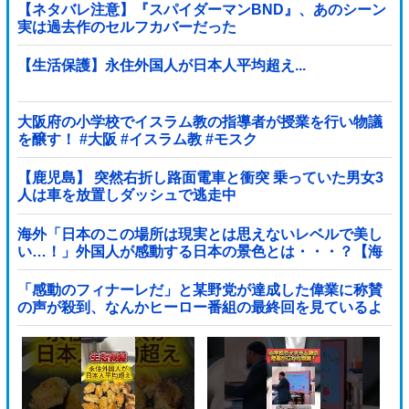
【ネタバレ注意】『スパイダーマンBND』、あのシーン
実は過去作のセルフカバーだった
【生活保護】永住外国人が日本人平均超え...
大阪府の小学校でイスラム教の指導者が授業を行い物議
を醸す！ #大阪 #イスラム教 #モスク
【鹿児島】 突然右折し路面電車と衝突 乗っていた男女3
人は車を放置しダッシュで逃走中
海外「日本のこの場所は現実とは思えないレベルで美し
い…！」外国人が感動する日本の景色とは・・・？【海
外の反応】
「感動のフィナーレだ」と某野党が達成した偉業に称賛
の声が殺到、なんかヒーロー番組の最終回を見ているよ
うな気分に……他