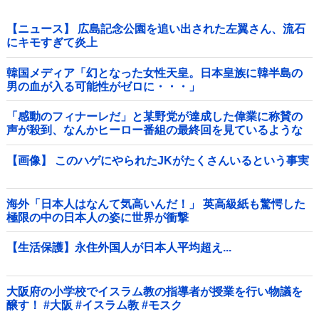
【ニュース】 広島記念公園を追い出された左翼さん、流石
にキモすぎて炎上
韓国メディア「幻となった女性天皇。日本皇族に韓半島の
男の血が入る可能性がゼロに・・・」
「感動のフィナーレだ」と某野党が達成した偉業に称賛の
声が殺到、なんかヒーロー番組の最終回を見ているような
気分に……他
【画像】 このハゲにやられたJKがたくさんいるという事実
海外「日本人はなんて気高いんだ！」 英高級紙も驚愕した
極限の中の日本人の姿に世界が衝撃
【生活保護】永住外国人が日本人平均超え...
大阪府の小学校でイスラム教の指導者が授業を行い物議を
醸す！ #大阪 #イスラム教 #モスク