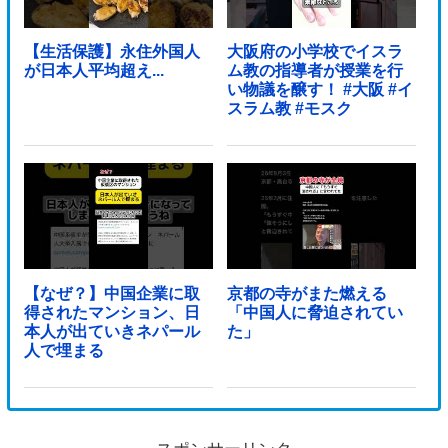
【生活保護】永住外国人
大阪府の小学校でイスラ
が日本人平均超え...
ム教の指導者が授業を行
い物議を醸す！ #大阪 #イ
スラム教 #モスク
【なぜ？】中国企業に取
京都の寺がまた燃える
得されたマンション、日
「中国人に脅迫されてい
本人が出ていきネパール
た」
人で埋まる