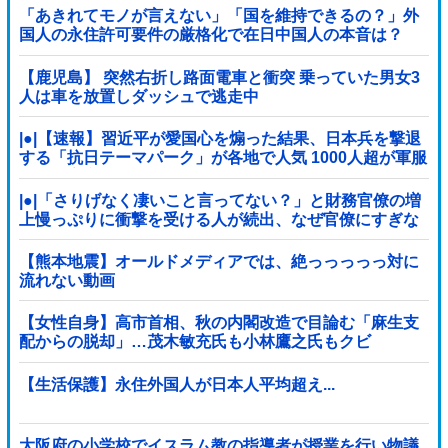
「あきれてモノが言えない」「国を維持できるの？」外
国人の永住許可要件の厳格化で在日中国人の本音は？
【鹿児島】 突然右折し路面電車と衝突 乗っていた男女3
人は車を放置しダッシュで逃走中
|●|【速報】習近平が愛国心を煽った結果、日本兵を撃退
する「抗日テーマパーク」が各地で人気 1000人超が軍服
姿で一斉突撃！
|●|「さりげなく凄いこと言ってない？」と財務官僚の増
上慢っぷりに衝撃を受ける人が続出、なぜ官僚にすぎな
い財務省が……
【熊本地震】オールドメディアでは、絶っっっっっ対に
流れない動画
【女性自身】高市首相、秋の内閣改造で目論む「麻生支
配からの脱却」…茂木敏充氏も小林鷹之氏もクビ
【生活保護】永住外国人が日本人平均超え...
大阪府の小学校でイスラム教の指導者が授業を行い物議