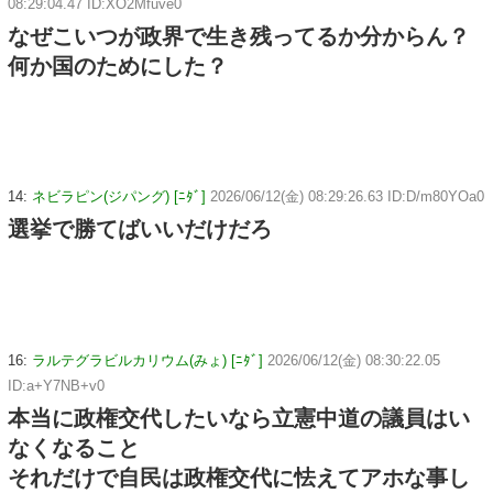
08:29:04.47 ID:XO2Mfuve0
なぜこいつが政界で生き残ってるか分からん？
何か国のためにした？
14:
ネビラピン(ジパング) [ﾆﾀﾞ]
2026/06/12(金) 08:29:26.63 ID:D/m80YOa0
選挙で勝てばいいだけだろ
16:
ラルテグラビルカリウム(みょ) [ﾆﾀﾞ]
2026/06/12(金) 08:30:22.05
ID:a+Y7NB+v0
本当に政権交代したいなら立憲中道の議員はい
なくなること
それだけで自民は政権交代に怯えてアホな事し