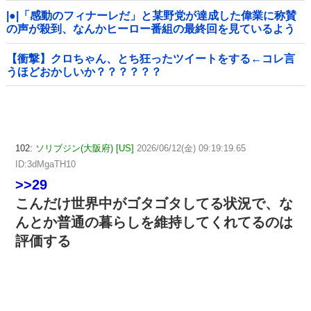
|●|「感動のフィナーレだ」と某野党が達成した偉業に称賛
の声が殺到、なんかヒーロー番組の最終回を見ているよう
な気分に……
【衝撃】クロちゃん、とち狂ったツイートをする←コレ言
うほどおかしいか？？？？？？
102:
ソリブジン(大阪府) [US]
2026/06/12(金) 09:19:19.65
ID:3dMgaTH10
>>29
こんだけ世界中がゴタゴタしてる状況で、な
んとか普通の暮らしを維持してくれてるのは
評価する