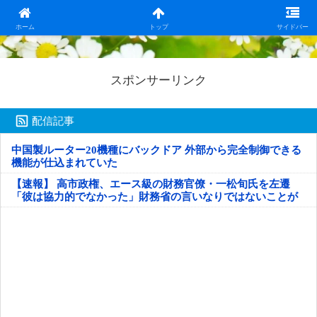
日本第一！ニュース録
ホーム
トップ
サイドバー
スポンサーリンク
配信記事
中国製ルーター20機種にバックドア 外部から完全制御できる
機能が仕込まれていた
【速報】 高市政権、エース級の財務官僚・一松旬氏を左遷
「彼は協力的でなかった」財務省の言いなりではないことが
判明