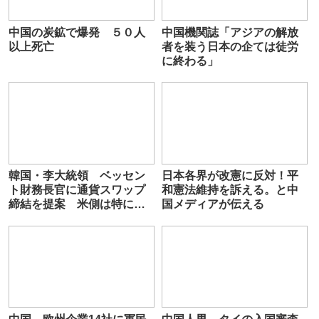
中国の炭鉱で爆発 ５０人
中国機関誌「アジアの解放
以上死亡
者を装う日本の企ては徒労
に終わる」
韓国・李大統領 ベッセン
日本各界が改憲に反対！平
ト財務長官に通貨スワップ
和憲法維持を訴える。と中
締結を提案 米側は特に扱
国メディアが伝える
わず