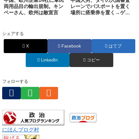
中国、欧州企業14社に軍民
中国人男、タイの入国審査
両用品目の輸出規制。キン
レーンでパスポートを置く
ペーさん、欧州は敵宣言
場所に搭乗券を置く→ゲー
ト開かず発狂して破壊
シェアする
X
Facebook
はてブ
LinkedIn
コピー
フォローする
にほんブログ村