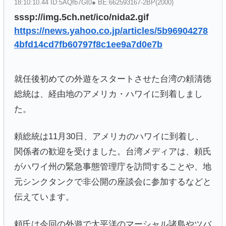
18:10:10.44 ID:5AQfb7Gt0● BE:662593167-2BP(2000)
sssp://img.5ch.net/ico/nida2.gif
https://news.yahoo.co.jp/articles/5b96904278
4bfd14cd7fb60797f8c1ee9a7d0e7b
就任後初めての外遊をスタートさせた台湾の頼清徳
総統は、経由地のアメリカ・ハワイに到着しまし
た。
頼総統は11月30日、アメリカのハワイに到着し、
関係者の歓迎を受けました。台湾メディアは、頼氏
がハワイ州の緊急事態管理庁を訪問することや、地
元シンクタンクで非公開の座談会に参加するなどと
伝えています。
頼氏は今回の外遊で太平洋のマーシャル諸島やツバ