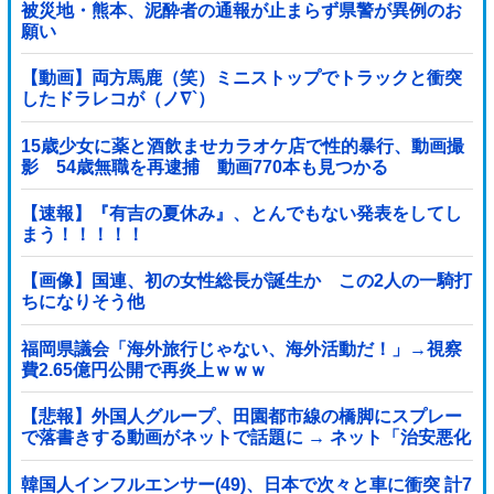
被災地・熊本、泥酔者の通報が止まらず県警が異例のお
願い
【動画】両方馬鹿（笑）ミニストップでトラックと衝突
したドラレコが（ノ∇`）
15歳少女に薬と酒飲ませカラオケ店で性的暴行、動画撮
影 54歳無職を再逮捕 動画770本も見つかる
【速報】『有吉の夏休み』、とんでもない発表をしてし
まう！！！！！
【画像】国連、初の女性総長が誕生か この2人の一騎打
ちになりそう他
福岡県議会「海外旅行じゃない、海外活動だ！」→視察
費2.65億円公開で再炎上ｗｗｗ
【悲報】外国人グループ、田園都市線の橋脚にスプレー
で落書きする動画がネットで話題に → ネット「治安悪化
の始まり」
韓国人インフルエンサー(49)、日本で次々と車に衝突 計7