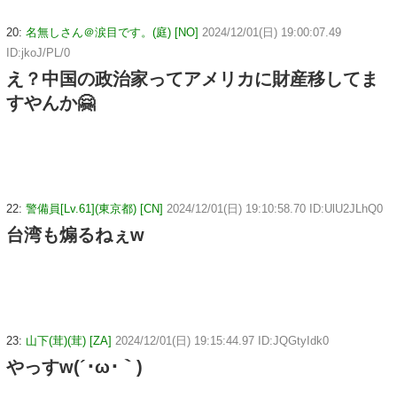
20:
名無しさん＠涙目です。(庭) [NO]
2024/12/01(日) 19:00:07.49
ID:jkoJ/PL/0
え？中国の政治家ってアメリカに財産移してま
すやんか🤗
22:
警備員[Lv.61](東京都) [CN]
2024/12/01(日) 19:10:58.70 ID:UlU2JLhQ0
台湾も煽るねぇw
23:
山下(茸)(茸) [ZA]
2024/12/01(日) 19:15:44.97 ID:JQGtyIdk0
やっすw(´･ω･｀)