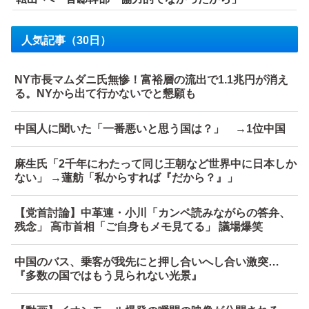
人気記事（30日）
NY市長マムダニ氏無惨！富裕層の流出で1.1兆円が消え
る。NYから出て行かないでと懇願も
中国人に聞いた「一番悪いと思う国は？」 →1位中国
麻生氏「2千年にわたって同じ王朝など世界中に日本しか
ない」 →蓮舫「私からすれば『だから？』」
【党首討論】中革連・小川「カンペ読みながらの答弁、
残念」 高市首相「ご自身もメモ見てる」 議場爆笑
中国のバス、乗客が我先にと押し合いへし合い激突…
『多数の国ではもう見られない光景』