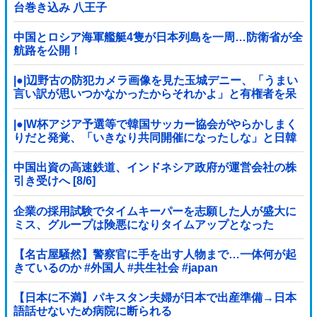
台巻き込み 八王子
中国とロシア海軍艦艇4隻が日本列島を一周…防衛省が全
航路を公開！
|●|辺野古の防犯カメラ画像を見た玉城デニー、「うまい
言い訳が思いつかなかったからそれかよ」と有権者を呆
れさせるコメントを……
|●|W杯アジア予選等で韓国サッカー協会がやらかしまく
りだと発覚、「いきなり共同開催になったしな」と日韓
共催の件に言及する声も……
中国出資の高速鉄道、インドネシア政府が運営会社の株
引き受けへ [8/6]
企業の採用試験でタイムキーパーを志願した人が盛大に
ミス、グループは険悪になりタイムアップとなった
が……
【名古屋騒然】警察官に手を出す人物まで…一体何が起
きているのか #外国人 #共生社会 #japan
【日本に不満】パキスタン夫婦が日本で出産準備→日本
語話せないため病院に断られる