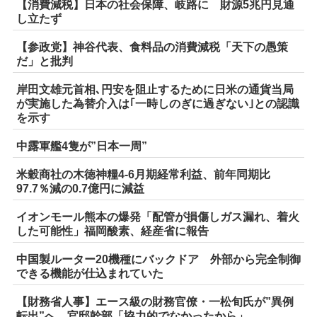
【消費減税】日本の社会保障、岐路に 財源5兆円見通
し立たず
【参政党】神谷代表、食料品の消費減税「天下の愚策
だ」と批判
岸田文雄元首相､円安を阻止するために日米の通貨当局
が実施した為替介入は｢一時しのぎに過ぎない｣との認識
を示す
中露軍艦4隻が”日本一周”
米穀商社の木徳神糧4-6月期経常利益、前年同期比
97.7％減の0.7億円に減益
イオンモール熊本の爆発「配管が損傷しガス漏れ、着火
した可能性」福岡酸素、経産省に報告
中国製ルーター20機種にバックドア 外部から完全制御
できる機能が仕込まれていた
【財務省人事】エース級の財務官僚・一松旬氏が”異例
転出”へ 官邸幹部「協力的でなかったから」