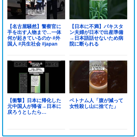
【名古屋騒然】警察官に
【日本に不満】パキスタ
手を出す人物まで…一体
ン夫婦が日本で出産準備
何が起きているのか #外
→日本語話せないため病
国人 #共生社会 #japan
院に断られる
【衝撃】日本に帰化した
ベトナム人「腹が減って
元中国人が帰省→日本に
女性殺し山に捨てた」
戻ろうとしたら…