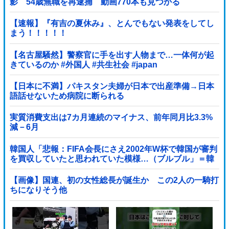
影 54歳無職を再逮捕 動画770本も見つかる
【速報】『有吉の夏休み』、とんでもない発表をしてし
まう！！！！！
【名古屋騒然】警察官に手を出す人物まで…一体何が起
きているのか #外国人 #共生社会 #japan
【日本に不満】パキスタン夫婦が日本で出産準備→日本
語話せないため病院に断られる
実質消費支出は7カ月連続のマイナス、前年同月比3.3%
減－6月
韓国人「悲報：FIFA会長にさえ2002年W杯で韓国が審判
を買収していたと思われていた模様…（ブルブル」＝韓
国の反応
【画像】国連、初の女性総長が誕生か この2人の一騎打
ちになりそう他