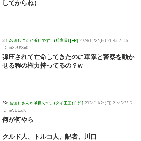
してからね）
38:
名無しさん＠涙目です。(兵庫県) [FR]
2024/11/24(日) 21:45:21.37
ID:ubXzU/Xe0
弾圧されて亡命してきたのに軍隊と警察を動か
せる程の権力持ってるの？w
39:
名無しさん＠涙目です。(タイ王国) [ﾆﾀﾞ]
2024/11/24(日) 21:45:33.61
ID:heVBtzdl0
何が何やら
クルド人、トルコ人、記者、川口