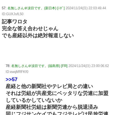
57:
名無しさん＠涙目です。(新日本) [ﾆﾀﾞ]
2024/11/24(日) 22:03:49.44
ID:GUXJsfL50
記事ワロタ
完全な答え合わせじゃん
でも産経以外は絶対報道しない
78:
名無しさん＠涙目です。(福島県) [FR]
2024/11/24(日) 23:00:06.62
ID:ewqMRFKf0
>>57
産経と他の新聞社やテレビ局との違い
それは労組が共産党にベッタリな労連に加盟
しているかしていないか
産経新聞社労組は新聞労連から脱退済み
同じフジサンケイでもフジテレビは民放労連