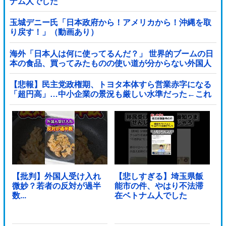
ナム人でした
玉城デニー氏「日本政府から！アメリカから！沖縄を取
り戻す！」（動画あり）
海外「日本人は何に使ってるんだ？」 世界的ブームの日
本の食品、買ってみたものの使い道が分からない外国人
が続出
【悲報】民主党政権期、トヨタ本体すら営業赤字になる
「超円高」…中小企業の景況も厳しい水準だった←これ
エグいよな他
【批判】外国人受け入れ
【悲しすぎる】埼玉県飯
微妙？若者の反対が過半
能市の件、やはり不法滞
数...
在ベトナム人でした