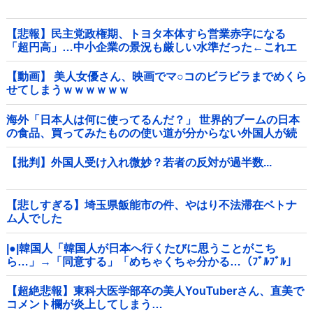
【悲報】民主党政権期、トヨタ本体すら営業赤字になる
「超円高」…中小企業の景況も厳しい水準だった←これエ
グいよな他
【動画】 美人女優さん、映画でマ○コのビラビラまでめくら
せてしまうｗｗｗｗｗｗ
海外「日本人は何に使ってるんだ？」 世界的ブームの日本
の食品、買ってみたものの使い道が分からない外国人が続
出
【批判】外国人受け入れ微妙？若者の反対が過半数...
【悲しすぎる】埼玉県飯能市の件、やはり不法滞在ベトナ
ム人でした
|●|韓国人「韓国人が日本へ行くたびに思うことがこち
ら…」→「同意する」「めちゃくちゃ分かる…（ﾌﾞﾙﾌﾞﾙ」
＝韓国の反応
【超絶悲報】東科大医学部卒の美人YouTuberさん、直美で
コメント欄が炎上してしまう…