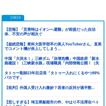
【悲報】「災害時はイオンへ避難」が前提だった自治
体、不安の声が相次ぐ
【超絶悲報】東科大医学部卒の美人YouTuberさん、直美
でコメント欄が炎上してしまう…
中国「大洪水！」三峡ダム「決壊危機」中国政府「新水
路建設！（三峡新水路」現場職員「内部情報公開！（失
踪」湖南省「三峡放流情報（画像」台風13号「...
タトゥー彫師23年目店長「タトゥー入れにくるやつ99%
バカです」
【批判】外国人受け入れ微妙？若者の反対が過半数...
【悲しすぎる】埼玉県飯能市の件、やはり不法滞在ベト