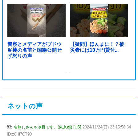
警察とメディアがブドウ
【疑問】ほんまに！？被
泥棒の名前と国籍公開せ
災者には10万円貸付...
ず怒りの声
ネットの声
83:
名無しさん＠涙目です。(東京都) [US]
2024/11/24(日) 23:15:58.64
ID:z8Hl7CT90