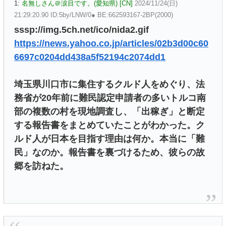
1:
名無しさん＠涙目です。(愛知県) [CN]
2024/11/24(日)
21:29:20.90 ID:5by/LNW/0● BE:662593167-2BP(2000)
sssp://img.5ch.net/ico/nida2.gif
https://news.yahoo.co.jp/articles/02b3d00c60
6697c0204dd438a5f52194c2074dd1
埼玉県川口市に集住するクルド人をめぐり、法
務省が20年前に難民認定申請者の多いトルコ南
部の複数の村を現地調査し、「出稼ぎ」と断定
する報告書をまとめていたことがわかった。ク
ルド人が日本を目指す理由は何か。本当に「難
民」なのか。報告書を裏づけるため、彼らの故
郷を訪ねた。