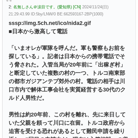
2:
名無しさん＠涙目です。(愛知県) [CN]
2024/11/24(日)
21:29:43.99 ID:5by/LNW/0 BE:662593167-2BP(1000)
sssp://img.5ch.net/ico/nida2.gif
■日本から激高して電話
「いまオレが軍隊を呼んだ。軍も警察もお前を
探している」。記者は日本からの携帯電話でそ
う脅された。入管当局が20年前に「出稼ぎ村」
と断定していた複数の村の一つ、トルコ南東部
の都市ガジアンテプ郊外の村。電話の相手は川
口市内で解体工事会社を実質経営する30代のク
ルド人男性だ。
男性は約20年前、この村を離れ、先に来日して
いた父親を頼って川口に在留。トルコ政府から
迫害を受ける恐れがあるとして難民申請を繰り