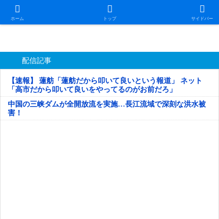
日本第一！ニュース録
ホーム
トップ
サイドバー
配信記事
【速報】 蓮舫「蓮舫だから叩いて良いという報道」 ネット
「高市だから叩いて良いをやってるのがお前だろ」
中国の三峡ダムが全開放流を実施…長江流域で深刻な洪水被
害！