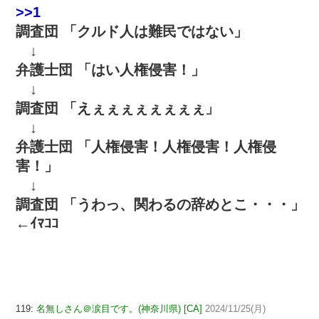
>>1
調査団 「クルド人は難民ではない」
↓
弁護士団 「はい人権侵害！」
↓
調査団 「えぇぇぇぇぇぇぇぇ」
↓
弁護士団 「人権侵害！人権侵害！人権侵
害！」
↓
調査団 「うわっ、関わるの辞めとこ・・・」
←ｲﾏｺｺ
119:
名無しさん＠涙目です。(神奈川県) [CA]
2024/11/25(月)