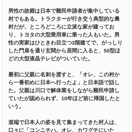
男性の故郷は日本で難民申請者が集中している
村でもある。トラクターが行き交う典型的な農
村だが、ところどころに立派な家が建ってお
り、トヨタの大型乗用車に乗った人もいた。男
性の実家はひときわ目立つ2階建てで、がっしり
した門扉を通り玄関から居間に入ると、50型ほ
どの大型液晶テレビがついていた。
最初に父親に名刺を渡すと、「オレ、この村か
ら一番初めに日本へ行ったよ」と日本語で話し
た。父親は川口で解体業をしながら難民申請し
ていたが認められず、10年ほど前に帰国したと
いう。
道端で日本人の姿を見て集まってきた村人は、
口々に「コンニチハ。オレ、カワグチにいた