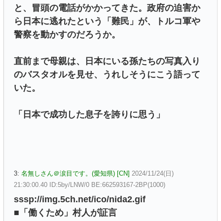
と、冒頭の電話がかかってきた。政府の迫害か
ら日本に逃れたという「難民」が、トルコ軍や
警察を動かすのだろうか。
直前まで母親は、日本にいる孫たちの写真入り
のバスタオルを見せ、うれしそうにこう語って
いた。
「日本で成功した息子を誇りに思う」
3:
名無しさん＠涙目です。(愛知県) [CN]
2024/11/24(日)
21:30:00.40 ID:5by/LNW/0 BE:662593167-2BP(1000)
sssp://img.5ch.net/ico/nida2.gif
■「働くため」村人が証言