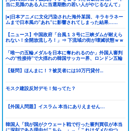
当に見識のある人に当選期数の若い人がやじるなんて」
と不満たらたらな様子を見せて……
|●|日本アニメに文化汚染された海外某国、キラキラネー
ムまで日本風の”あれ”に影響されてしまった結果……
【ニュース】中国政府「台風１３号に三峡ダムが耐えら
れない！全開放流しろ！」⇒ 下流域の街が壊滅状態ｗｗ
ｗｗｗ
「唯一の五輪メダルを日本に奪われるのか」外国人審判
への“性接待”で大揺れの韓国サッカー界、ロンドン五輪
メダル剝奪の可能性に戦々恐々「前例がない」
【疑問】ほんまに！？被災者には10万円貸付...
モスク建設反対デモ！知ってた？
【外国人問題】イスラム 本当にありえません…
韓国人「我が国がクウェート戦で行った審判買収が本当
に深刻である理由がこちら…」→「これはダメなやつ…