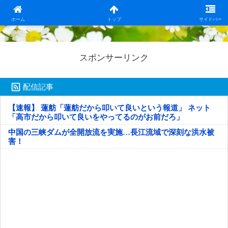
日本第一！ニュース録
ホーム
トップ
サイドバー
スポンサーリンク
配信記事
【速報】 蓮舫「蓮舫だから叩いて良いという報道」 ネット
「高市だから叩いて良いをやってるのがお前だろ」
中国の三峡ダムが全開放流を実施…長江流域で深刻な洪水被
害！