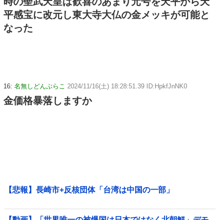
時の聖武天皇は歓喜のあまり元号を天平から天
平感宝に改元し東大寺大仏の金メッキが可能と
なった
16:
名無しどんぶらこ
2024/11/16(土) 18:28:51.39 ID:HpkfJnNK0
金価格暴落しますか
【悲報】長崎市+反核団体「台湾は中国の一部」
【動画】「世界唯一の被爆国は日本ではなく北朝鮮」デモ