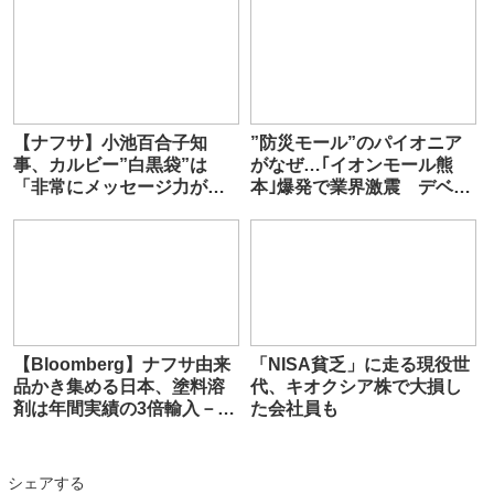
【ナフサ】小池百合子知
”防災モール”のパイオニア
事、カルビー”白黒袋”は
がなぜ…｢イオンモール熊
「非常にメッセージ力があ
本｣爆発で業界激震 デベロ
った」
ッパー社員が語る｢商業施設
に潜む死角｣
【Bloomberg】ナフサ由来
「NISA貧乏」に走る現役世
品かき集める日本、塗料溶
代、キオクシア株で大損し
剤は年間実績の3倍輸入－4
た会社員も
月統計
シェアする