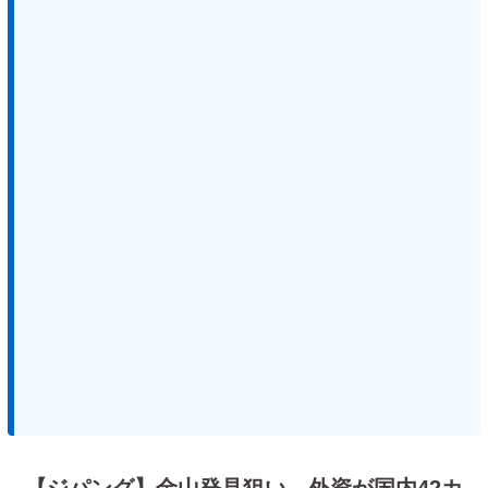
【ジパング】金山発見狙い、外資が国内42カ