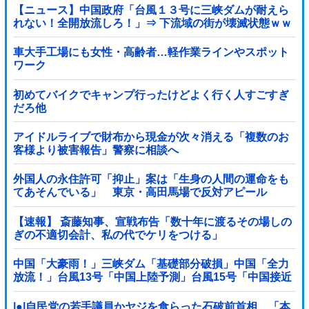
【ニュース】中国政府「台風１３号に三峡ダムが耐えら
れない！全開放流しろ！」⇒ 下流域の街が壊滅状態ｗｗ
ｗｗｗ
車大手工場にも女性・高齢者…軽作業ラインやスポット
ワーク
初めてバイクでキャンプ行ったけどよく行く人すごすぎ
だろ他
アイドルライブで財布から現金が次々消える「複数のお
客様より被害報告」警察に相談へ
外国人の永住許可「抑止」案は「生身の人間の運命をも
てあそんでいる」 東京・高田馬場で反対アピール
【速報】 斎藤知事、宣戦布告「数十年に渡るその場しの
ぎの不適切会計、私の代でケリをつける」
中国「大豪雨！」三峡ダム「基礎部分破損」中国「全力
放流！」台風13号「中国上陸予測」台風15号「中国接近
（画像」中国「台風同時上陸！（穀物生産が壊滅危機」
→
|●|自民党の若手議員かヤジを食らった石破前首相、「本