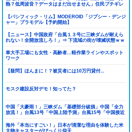
熱？低周波音？データはまだ出せません」住民ブチギレ
【パシフィック・リム】MODEROID「ジプシー・デンジ
ャー」プラモデル【予約開始】
【ニュース】中国政府「台風１３号に三峡ダムが耐えら
れない！全開放流しろ！」⇒ 下流域の街が壊滅状態ｗｗ
ｗｗｗ
車大手工場にも女性・高齢者…軽作業ラインやスポット
ワーク
【疑問】ほんまに！？被災者には10万円貸付...
モスク建設反対デモ！知ってた？
中国「大豪雨！」三峡ダム「基礎部分破損」中国「全力
放流！」台風13号「中国上陸予測」台風15号「中国接近
（画像」中国「台風同時上陸！（穀物生産が壊滅危機」
→
海外「本当にすごい！」日本が清潔な理由を体験した米
大物キャスターがびっくり仰天