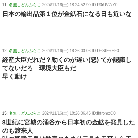
11:
名無しどんぶらこ
2024/11/16(土) 18:24:52.90 ID:R0rUVZ/Y0
日本の輸出品第１位が金鉱石になる日も近いな
12:
名無しどんぶらこ
2024/11/16(土) 18:26:03.06 ID:D+SfE+EF0
経産大臣だれだ？動くのが遅い(怒) てか認識し
てないだろ 環境大臣もだ
早く動け
15:
名無しどんぶらこ
2024/11/16(土) 18:28:36.45 ID:lhfromzQ0
8世紀に宮城の涌谷から日本初の金鉱を発見した
のも渡来人