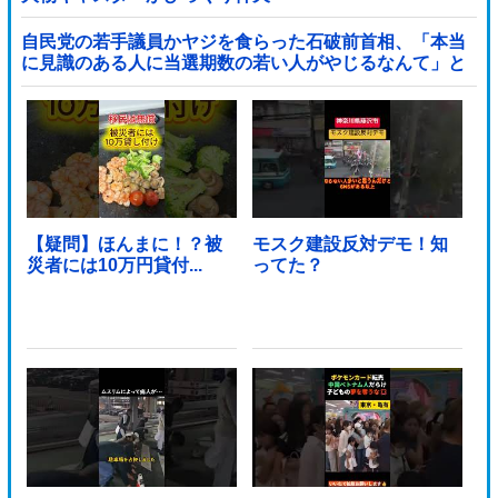
自民党の若手議員かヤジを食らった石破前首相、「本当
に見識のある人に当選期数の若い人がやじるなんて」と
不満たらたらな様子を見せて……他
【疑問】ほんまに！？被
モスク建設反対デモ！知
災者には10万円貸付...
ってた？