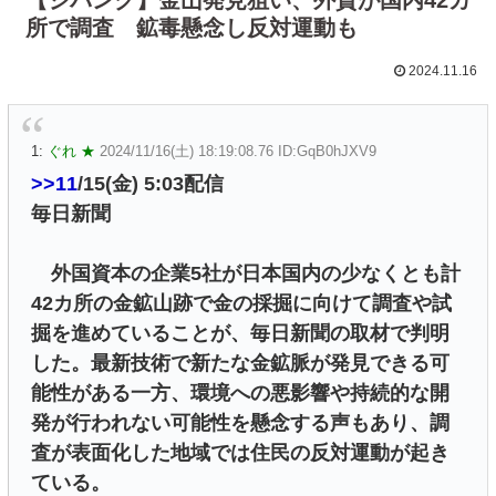
所で調査 鉱毒懸念し反対運動も
2024.11.16
1:
ぐれ ★
2024/11/16(土) 18:19:08.76 ID:GqB0hJXV9
>>11
/15(金) 5:03配信
毎日新聞
外国資本の企業5社が日本国内の少なくとも計
42カ所の金鉱山跡で金の採掘に向けて調査や試
掘を進めていることが、毎日新聞の取材で判明
した。最新技術で新たな金鉱脈が発見できる可
能性がある一方、環境への悪影響や持続的な開
発が行われない可能性を懸念する声もあり、調
査が表面化した地域では住民の反対運動が起き
ている。