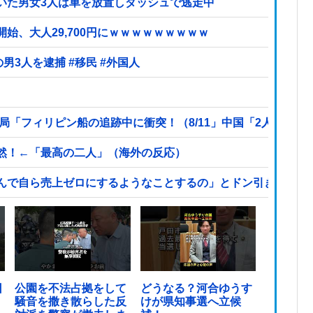
いた男女3人は車を放置しダッシュで逃走中
始、大人29,700円にｗｗｗｗｗｗｗｗｗ
【ヤバい】100件以上の窃盗をしたトルコ国籍の男3人を逮捕 #移民 #外国人
局「フィリピン船の追跡中に衝突！（8/11」中国「2人死亡」
然！←「最高の二人」（海外の反応）
んで自ら売上ゼロにするようなことするの」とドン引きするよ
日
公園を不法占拠をして
どうなる？河合ゆうす
騒音を撒き散らした反
けが県知事選へ立候