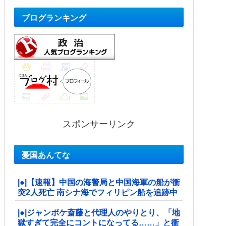
ブログランキング
スポンサーリンク
憂国あんてな
|●|【速報】中国の海警局と中国海軍の船が衝
突2人死亡 南シナ海でフィリピン船を追跡中
|●|ジャンポケ斎藤と代理人のやりとり、「地
獄すぎて完全にコントになってる……」と衝