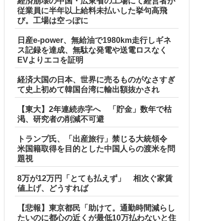
経済崩壊の中国・広東省の工場にて経営者が
従業員に半年以上給料未払いした挙句高飛
び。工場は空っぽに
日産e-power、無給油で1980km走行しギネ
ス記録を達成、無駄な発電や送電ロスなく
EVよりエコを証明
経済大国の日本、世界に売るものがなさすぎ
て史上初めて韓国台湾に輸出額抜かされ
【東大】2年連続赤字へ 「貯金」数年で枯
渇、研究者の削減不可避
トランプ氏、「出産旅行」禁じる大統領令
米国籍取得を目的とした中国人らの渡米を問
題視
8万が12万円「とても払えず」 相次ぐ家賃
値上げ、どうすれば
【悲報】東京都民「助けて。通勤時間減らし
たいのに都心の近くが最低10万払わないと住