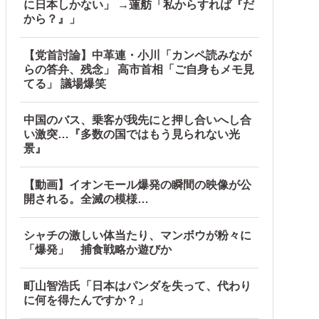
に日本しかない」 →蓮舫「私からすれば『だ
から？』」
【党首討論】中革連・小川「カンペ読みなが
らの答弁、残念」 高市首相「ご自身もメモ見
てる」 議場爆笑
中国のバス、乗客が我先にと押し合いへし合
い激突…『多数の国ではもう見られない光
景』
【動画】イオンモール爆発の瞬間の映像が公
開される。全滅の模様…
シャチの激しい体当たり、マンボウが粉々に
「爆発」 捕食戦略か遊びか
町山智浩氏「日本はパンダを失って、代わり
に何を得たんですか？」