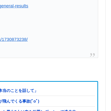
eneral-results
us/1730873238/
本当のことを話して」
んでくる事故(ﾟoﾟ)