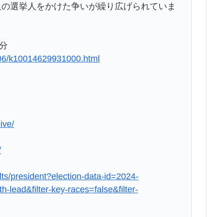
人の選挙人をかけた争いが繰り広げられていま
9分
106/k10014629931000.html
ive/
/
ults/president?election-data-id=2024-
-lead&filter-key-races=false&filter-