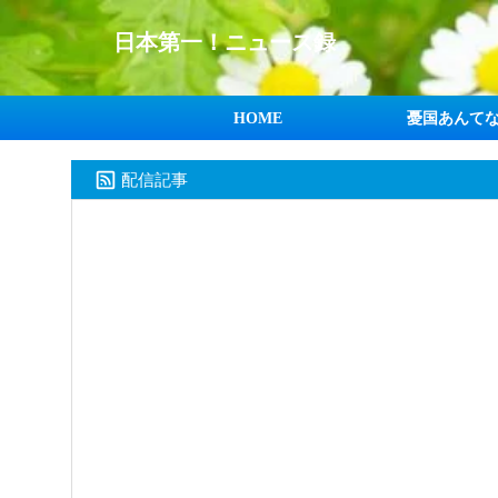
日本第一！ニュース録
HOME
憂国あんて
配信記事