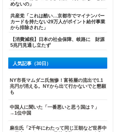
めないの」
共産党「これは酷い…京都市でマイナンバー
カードを持たない29万人がポイント給付事業
から排除された」
【消費減税】日本の社会保障、岐路に 財源
5兆円見通し立たず
人気記事（30日）
NY市長マムダニ氏無惨！富裕層の流出で1.1
兆円が消える。NYから出て行かないでと懇願
も
中国人に聞いた「一番悪いと思う国は？」
→1位中国
麻生氏「2千年にわたって同じ王朝など世界中