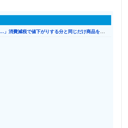
【消費税率1％】 「下げるのが筋なんですけど…」消費減税で値下がりする分と同じだけ商品を値上げして店頭価格を変えない店も