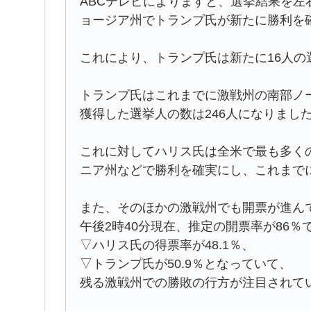
ABCテレビによりますと、選挙結果を左
ョージア州でトランプ氏が新たに勝利を
これにより、トランプ氏は新たに16人
トランプ氏はこれまでに激戦州の南部ノ
獲得した選挙人の数は246人になりまし
これに対してハリス氏は全米で最も多く
ニア州などで勝利を確実にし、これまでに
また、そのほかの激戦州でも開票が進ん
午後2時40分現在、推定の開票率が86％
▽ハリス氏の得票率が48.1％、
▽トランプ氏が50.9％となっていて、
残る激戦州での勝敗の行方が注目されて