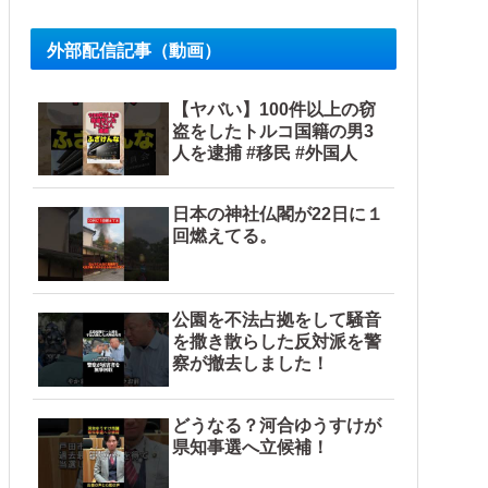
外部配信記事（動画）
【ヤバい】100件以上の窃
盗をしたトルコ国籍の男3
人を逮捕 #移民 #外国人
中国政府「1年間隠蔽」日本「隠蔽された事実報道！（2026年
日本の神社仏閣が22日に１
回燃えてる。
うな方針転換を……他
公園を不法占拠をして騒音
を撒き散らした反対派を警
察が撤去しました！
どうなる？河合ゆうすけが
県知事選へ立候補！