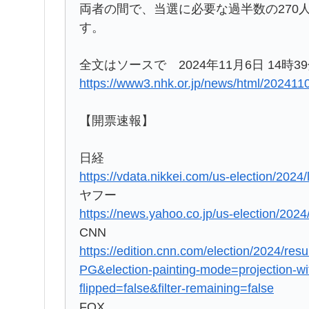
両者の間で、当選に必要な過半数の270
す。
全文はソースで 2024年11月6日 14時3
https://www3.nhk.or.jp/news/html/20241
【開票速報】
日経
https://vdata.nikkei.com/us-election/2024/l
ヤフー
https://news.yahoo.co.jp/us-election/2024
CNN
https://edition.cnn.com/election/2024/res
PG&election-painting-mode=projection-with
flipped=false&filter-remaining=false
FOX