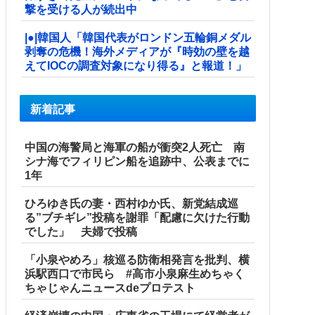
撃を受ける人が続出中
|●|韓国人「韓国代表がロンドン五輪銅メダル
剥奪の危機！海外メディアが『時効の壁を越
えてIOCの調査対象になり得る』と報道！」
新着記事
中国の海警局と海軍の船が衝突2人死亡 南
シナ海でフィリピン船を追跡中、公表までに
1年
ひろゆき氏の妻・西村ゆか氏、新党結成巡
る”ブチギレ”投稿を謝罪「配慮に欠けた行動
でした」 夫婦で投稿
「小泉やめろ」核巡る防衛相発言を批判、横
浜駅西口で市民ら #高市小泉麻生めちゃく
ちゃじゃんニュースdeプロテスト