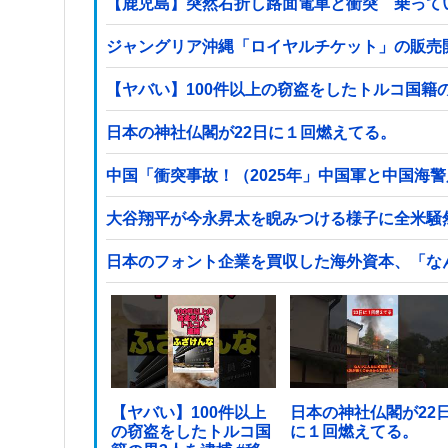
【鹿児島】突然右折し路面電車と衝突 乗って
ジャングリア沖縄「ロイヤルチケット」の販売開
日本の神社仏閣が22日に１回燃えてる。
中国「衝突事故！（2025年」中国軍と中国海警
大谷翔平が今永昇太を睨みつける様子に全米騒
日本のフォント企業を買収した海外資本、「な
【ヤバい】100件以上
日本の神社仏閣が22
の窃盗をしたトルコ国
に１回燃えてる。