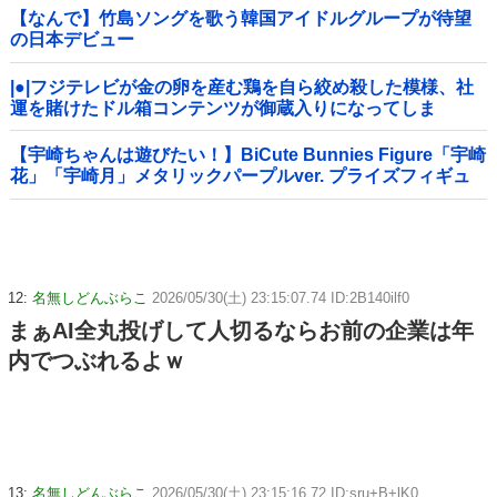
【なんで】竹島ソングを歌う韓国アイドルグループが待望
の日本デビュー
|●|フジテレビが金の卵を産む鶏を自ら絞め殺した模様、社
運を賭けたドル箱コンテンツが御蔵入りになってしま
い……
【宇崎ちゃんは遊びたい！】BiCute Bunnies Figure「宇崎
花」「宇崎月」メタリックパープルver. プライズフィギュ
ア【ラウンドワン限定で展開決定】
12:
名無しどんぶらこ
2026/05/30(土) 23:15:07.74 ID:2B140ilf0
まぁAI全丸投げして人切るならお前の企業は年
内でつぶれるよｗ
13:
名無しどんぶらこ
2026/05/30(土) 23:15:16.72 ID:sru+B+lK0