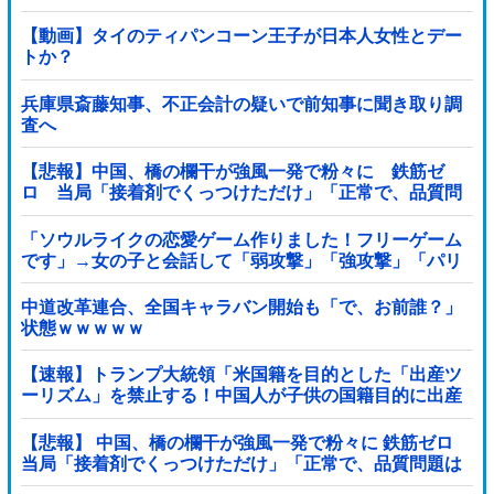
【動画】タイのティパンコーン王子が日本人女性とデー
トか？
兵庫県斎藤知事、不正会計の疑いで前知事に聞き取り調
査へ
【悲報】中国、橋の欄干が強風一発で粉々に 鉄筋ゼ
ロ 当局「接着剤でくっつけただけ」「正常で、品質問
題はない」
「ソウルライクの恋愛ゲーム作りました！フリーゲーム
です」→女の子と会話して「弱攻撃」「強攻撃」「パリ
ィ」「ローリング」を選ぶガチでダークソウルなんだが
ｗｗｗｗｗ他
中道改革連合、全国キャラバン開始も「で、お前誰？」
状態ｗｗｗｗｗ
【速報】トランプ大統領「米国籍を目的とした「出産ツ
ーリズム」を禁止する！中国人が子供の国籍目的に出産
しに来るのはおかしい！」ｗｗｗｗｗｗｗｗｗｗｗｗｗ
【悲報】 中国、橋の欄干が強風一発で粉々に 鉄筋ゼロ
当局「接着剤でくっつけただけ」「正常で、品質問題は
ない」