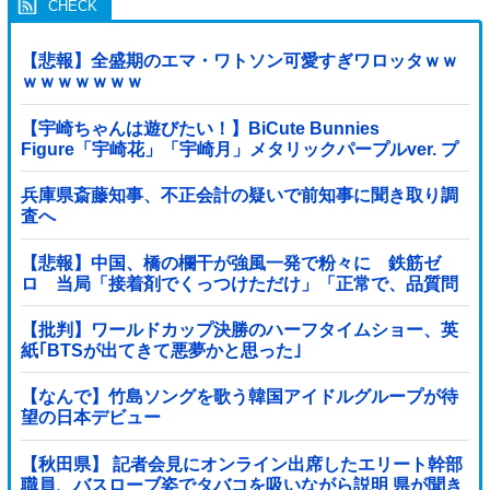
【悲報】全盛期のエマ・ワトソン可愛すぎワロッタｗｗ
ｗｗｗｗｗｗｗ
【宇崎ちゃんは遊びたい！】BiCute Bunnies
Figure「宇崎花」「宇崎月」メタリックパープルver. プ
ライズフィギュア【ラウンドワン限定で展開決定】
兵庫県斎藤知事、不正会計の疑いで前知事に聞き取り調
査へ
【悲報】中国、橋の欄干が強風一発で粉々に 鉄筋ゼ
ロ 当局「接着剤でくっつけただけ」「正常で、品質問
題はない」
【批判】ワールドカップ決勝のハーフタイムショー、英
紙｢BTSが出てきて悪夢かと思った｣
【なんで】竹島ソングを歌う韓国アイドルグループが待
望の日本デビュー
【秋田県】 記者会見にオンライン出席したエリート幹部
職員、バスローブ姿でタバコを吸いながら説明 県が聞き