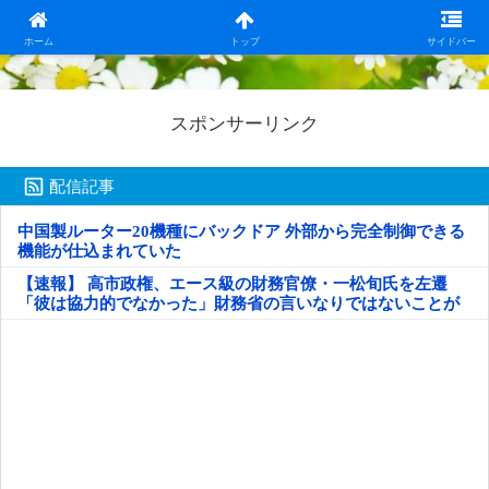
日本第一！ニュース録
ホーム
トップ
サイドバー
スポンサーリンク
配信記事
中国製ルーター20機種にバックドア 外部から完全制御できる
機能が仕込まれていた
【速報】 高市政権、エース級の財務官僚・一松旬氏を左遷
「彼は協力的でなかった」財務省の言いなりではないことが
判明