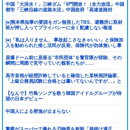
中国「大洪水！」三峡ダム「9門開放！（全力放流」中国
都市「三峡沿線の道路水没」中国政府「高速道路封
鎖！」中国ダム「緊急放流に合わせて開門（土砂崩れ発
生」→
|●|熊本県知事の要請をガン無視したTBS、避難所に取材
班が押し入ってプライバシーに全く配慮しない報道
を……
|●|「私は入りません、 事故起こさなきゃいい」と保険加
入を勧められた推し活民が反発、保険代が勿体無いし事
故起こしたとして……
原爆ドーム前に居座る”市民団体”を警官隊が排除、その
瞬間に周囲で見守っていた観客たちが……
高市首相が経歴詐称していると確信した某映画評論家、
「上級公務員試験に合格とは書いてないんですが…」と
ツッコミを受けまくり……
【なんで】竹島ソングを歌う韓国アイドルグループが待
望の日本デビュー
中国人による密漁が止まらない
警察がスーパーで暴れる刃物男を射殺「発砲は適正