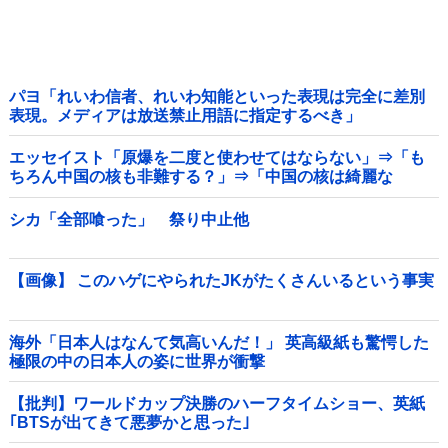
パヨ「れいわ信者、れいわ知能といった表現は完全に差別
表現。メディアは放送禁止用語に指定するべき」
エッセイスト「原爆を二度と使わせてはならない」⇒「も
ちろん中国の核も非難する？」⇒「中国の核は綺麗な
核！」
シカ「全部喰った」 祭り中止他
【画像】 このハゲにやられたJKがたくさんいるという事実
海外「日本人はなんて気高いんだ！」 英高級紙も驚愕した
極限の中の日本人の姿に世界が衝撃
【批判】ワールドカップ決勝のハーフタイムショー、英紙
｢BTSが出てきて悪夢かと思った｣