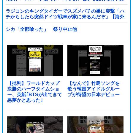
取りへ
ラジコンのキングタイガーでスズメバチの巣に突撃「ハ
チからしたら突然ドイツ戦車が家に来るんだぞ」【海外
の反応】
シカ「全部喰った」 祭り中止他
【批判】ワールドカップ
【なんで】竹島ソングを
決勝のハーフタイムショ
歌う韓国アイドルグルー
ー、英紙｢BTSが出てきて
プが待望の日本デビュー
悪夢かと思った｣