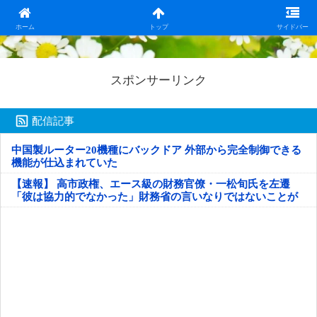
日本第一！ニュース録
ホーム
トップ
サイドバー
スポンサーリンク
配信記事
中国製ルーター20機種にバックドア 外部から完全制御できる
機能が仕込まれていた
【速報】 高市政権、エース級の財務官僚・一松旬氏を左遷
「彼は協力的でなかった」財務省の言いなりではないことが
判明