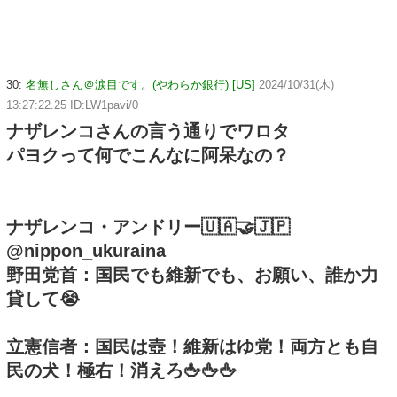
30:
名無しさん＠涙目です。(やわらか銀行) [US]
2024/10/31(木)
13:27:22.25 ID:LW1pavi/0
ナザレンコさんの言う通りでワロタ
パヨクって何でこんなに阿呆なの？
ナザレンコ・アンドリー🇺🇦🤝🇯🇵
@nippon_ukuraina
野田党首：国民でも維新でも、お願い、誰か力
貸して😭
立憲信者：国民は壺！維新はゆ党！両方とも自
民の犬！極右！消えろ🖕🖕🖕