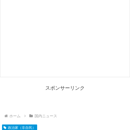
スポンサーリンク
ホーム
国内ニュース
政治家（非自民）