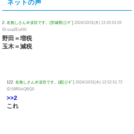
ネットの声
2:
名無しさん＠涙目です。(茨城県) [ﾆﾀﾞ]
2024/10/31(木) 13:20:53.03
ID:sxa2EuXI0
野田＝増税
玉木＝減税
122:
名無しさん＠涙目です。(庭) [ﾆﾀﾞ]
2024/10/31(木) 13:52:51.73
ID:59RUvQBQ0
>>2
これ