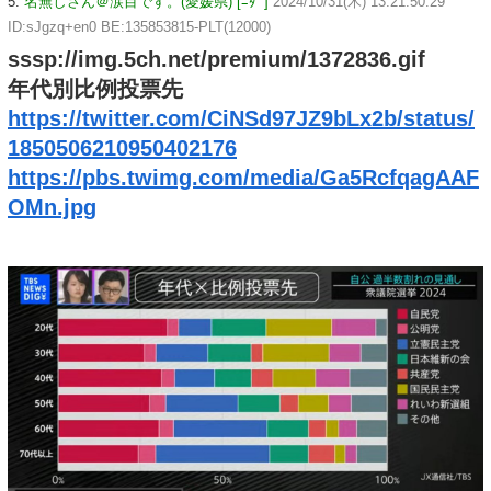
5:
名無しさん＠涙目です。(愛媛県) [ﾆﾀﾞ]
2024/10/31(木) 13:21:50.29
ID:sJgzq+en0 BE:135853815-PLT(12000)
sssp://img.5ch.net/premium/1372836.gif
年代別比例投票先
https://twitter.com/CiNSd97JZ9bLx2b/status/
1850506210950402176
https://pbs.twimg.com/media/Ga5RcfqagAAF
OMn.jpg