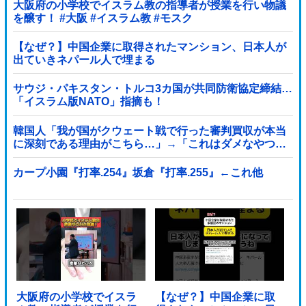
大阪府の小学校でイスラム教の指導者が授業を行い物議
を醸す！ #大阪 #イスラム教 #モスク
【なぜ？】中国企業に取得されたマンション、日本人が
出ていきネパール人で埋まる
サウジ・パキスタン・トルコ3カ国が共同防衛協定締結…
「イスラム版NATO」指摘も！
韓国人「我が国がクウェート戦で行った審判買収が本当
に深刻である理由がこちら…」→「これはダメなやつ…
（ブルブル」＝韓国の反応
カープ小園『打率.254』坂倉『打率.255』←これ他
大阪府の小学校でイスラ
【なぜ？】中国企業に取