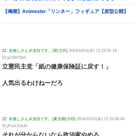
ﾌﾞﾙ」＝韓国の反応
【鳴潮】Animester「リンネー」フィギュア【原型公開】
21:
名無しさん＠涙目です。(茸) [US]
2024/10/31(木) 13:24:55.19
ID:pL5lAYBr0
立憲民主党「紙の健康保険証に戻す！」
人気出るわけねーだろ
22:
名無しさん＠涙目です。(東京都) [US]
2024/10/31(木) 13:25:08.04
ID:jPzeU1bU0
それが分からないなら政治家やめろ