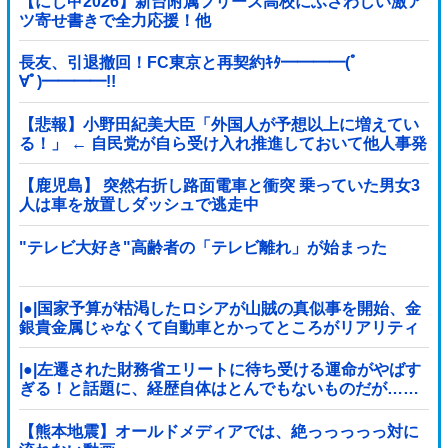
【にじ甲2026】新台附属フリーズ高校にふさわしい激ア
ツ寄せ書きで全力応援！他
長友、引退撤回！FC東京と再契約ｷﾀ━━━━(ﾟ
∀ﾟ)━━━━!!
【悲報】小野田紀美大臣「外国人が予想以上に増えてい
る！」 ← 自民党が自ら受け入れ推進しておいて他人事発
言と突っ込み殺到 ｗｗｗｗｗｗｗｗｗｗｗｗｗｗ
【鹿児島】 突然右折し路面電車と衝突 乗っていた男女3
人は車を放置しダッシュで逃走中
"テレビ大好き"高齢者の「テレビ離れ」が始まった
|●|国家予算が枯渇したロシアが山賊の真似事を開始、金
銀貴金属じゃなくて自動車とかってところがリアリティ
ありすぎる……
|●|左遷された財務省エリートに待ち受ける運命がやばす
ぎる！と話題に、経歴自体はとんでもないものだが……
【熊本地震】オールドメディアでは、絶っっっっっ対に