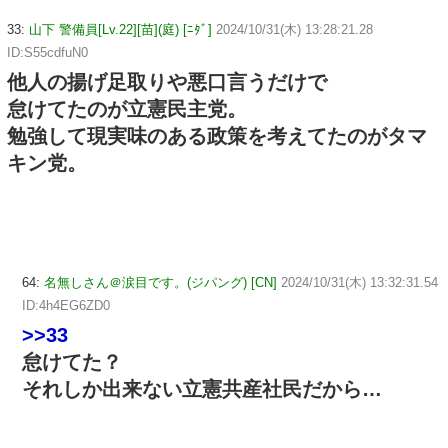
33:
山下 警備員[Lv.22][苗](庭) [ﾆﾀﾞ]
2024/10/31(木) 13:28:21.28
ID:S55cdfuN0
他人の揚げ足取りや悪口言うだけで
怠けてたのが立憲民主党。
勉強して現実味のある政策を考えてたのがタマ
キン党。
64:
名無しさん＠涙目です。(ジパング) [CN]
2024/10/31(木) 13:32:31.54
ID:4h4EG6ZD0
>>33
怠けてた？
それしか出来ない立憲共産社民だから…