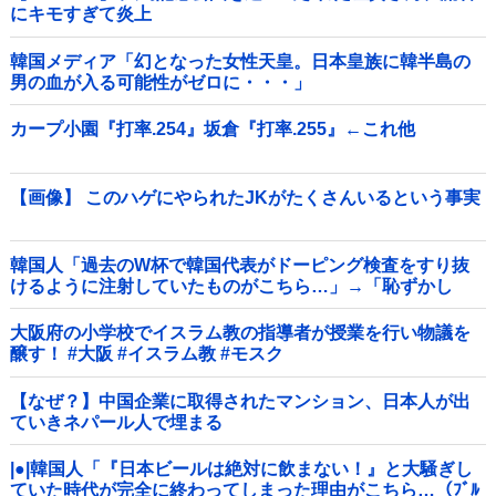
にキモすぎて炎上
韓国メディア「幻となった女性天皇。日本皇族に韓半島の
男の血が入る可能性がゼロに・・・」
カープ小園『打率.254』坂倉『打率.255』←これ他
【画像】 このハゲにやられたJKがたくさんいるという事実
韓国人「過去のW杯で韓国代表がドーピング検査をすり抜
けるように注射していたものがこちら…」→「恥ずかし
い…（ﾌﾞﾙﾌﾞﾙ」＝韓国の反応
大阪府の小学校でイスラム教の指導者が授業を行い物議を
醸す！ #大阪 #イスラム教 #モスク
【なぜ？】中国企業に取得されたマンション、日本人が出
ていきネパール人で埋まる
|●|韓国人「『日本ビールは絶対に飲まない！』と大騒ぎし
ていた時代が完全に終わってしまった理由がこちら…（ﾌﾞﾙ