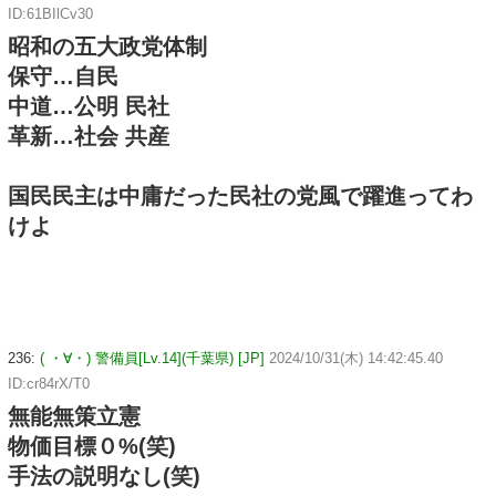
ID:61BIlCv30
昭和の五大政党体制
保守…自民
中道…公明 民社
革新…社会 共産
国民民主は中庸だった民社の党風で躍進ってわ
けよ
236:
( ・∀・) 警備員[Lv.14](千葉県) [JP]
2024/10/31(木) 14:42:45.40
ID:cr84rX/T0
無能無策立憲
物価目標０%(笑)
手法の説明なし(笑)