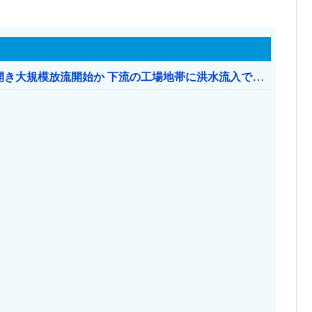
【おわった】 三峡ダム、豪雨で13基の水門を開き大規模放流開始か 下流の工場地帯に洪水流入で崩壊はじまる