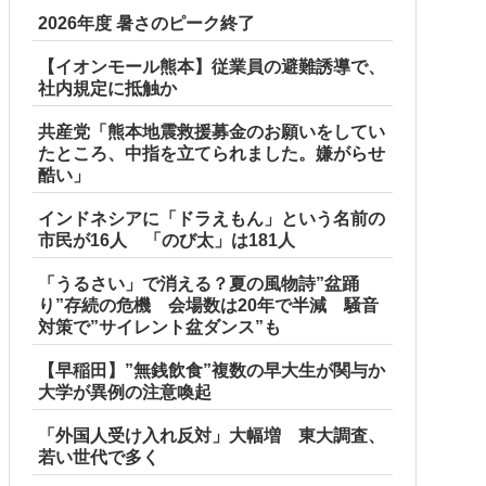
2026年度 暑さのピーク終了
【イオンモール熊本】従業員の避難誘導で、
社内規定に抵触か
共産党「熊本地震救援募金のお願いをしてい
たところ、中指を立てられました。嫌がらせ
酷い」
インドネシアに「ドラえもん」という名前の
市民が16人 「のび太」は181人
「うるさい」で消える？夏の風物詩”盆踊
り”存続の危機 会場数は20年で半減 騒音
対策で”サイレント盆ダンス”も
【早稲田】”無銭飲食”複数の早大生が関与か
大学が異例の注意喚起
「外国人受け入れ反対」大幅増 東大調査、
若い世代で多く