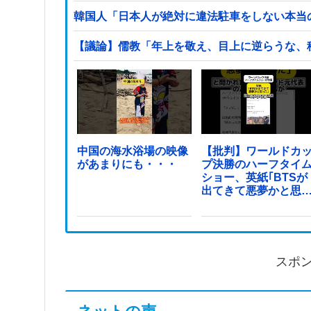
韓国人「日本人が絶対に違法駐車をしない本当
【議論】儒教「年上を敬え、目上に逆らうな、
中国の海水浴場の映像
【批判】ワールドカ
があまりにも・・・
プ決勝のハーフタイ
ショー、英紙｢BTSが
出てきて悪夢かと思
た｣
スポ