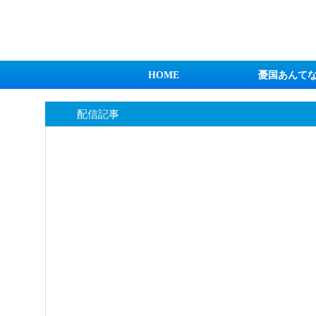
日本第一！ニュース録
HOME
憂国あんて
配信記事